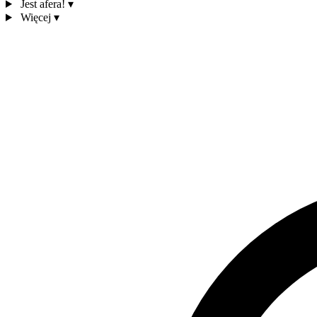
Jest afera!
▾
Więcej
▾