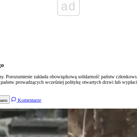
ad
go
ny. Porozumienie zakłada obowiązkową solidarność państw członkows
 państw prowadzących wcześniej politykę otwartych drzwi lub wypłac
Komentarze
wano