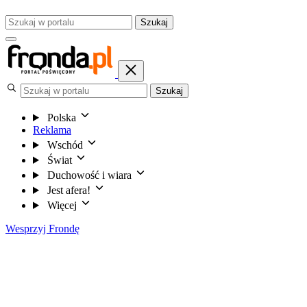
Szukaj
Szukaj
Polska
Reklama
Wschód
Świat
Duchowość i wiara
Jest afera!
Więcej
Wesprzyj Frondę