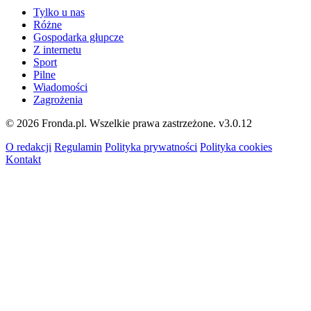
Tylko u nas
Różne
Gospodarka głupcze
Z internetu
Sport
Pilne
Wiadomości
Zagrożenia
© 2026 Fronda.pl. Wszelkie prawa zastrzeżone.
v3.0.12
O redakcji
Regulamin
Polityka prywatności
Polityka cookies
Kontakt