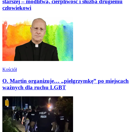
starszej – modlitwa, cierpliwość i służba drugiemu
człowiekowi
Kościół
O. Martin organizuje… „pielgrzymkę” po miejscach
ważnych dla ruchu LGBT