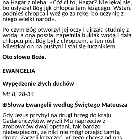
na Hagar z nieba: «Cóż ci to, Hagar? Nie lękaj się,
bo usłyszał Bóg jęk chłopca tam leżącego. Wstań,
podnieś chłopca i weź go za rękę, bo uczynię z
niego wielki naród».
Po czym Bóg otworzył jej oczy i ujrzała studnię z
wodą; a ona poszła, napełniła bukłak wodą i dała
chłopcu pić. Bóg był z chłopcem, a ten rósł.
Mieszkał on na pustyni i stał się łucznikiem.
Oto słowo Boże.
EWANGELIA
Wypędzenie złych duchów
Mt 8, 28-34
Słowa Ewangelii według Świętego Mateusza
✠
Gdy Jezus przybył na drugi brzeg do kraju
Gadareńczyków, wyszli Mu naprzeciw z
grobowców dwaj opętani, tak bardzo
niebezpieczni, że nikt nie mógł przejść tamtą
drogą. Zaczęli krzyczeć: «Czego chcesz od nas,