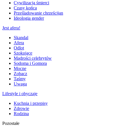
Cywilizacja śmierci
Czasy końca
Prześladowanie chrześcijan
Ideologia gender
Jest afera!
Skandal
Afera
Odlot
Szokujące
Mądrości celebrytów
Sodoma i Gomora
Mocne
Zobacz
Taśmy
Uwaga
Lifestyle i obyczaje
Kuchnia i przepisy
Zdrowie
Rodzina
Pozostałe