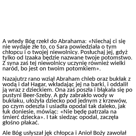
A wtedy Bóg rzekł do Abrahama: «Niechaj ci się
nie wydaje złe to, co Sara powiedziała o tym
chłopcu i o twojej niewolnicy. Posłuchaj jej, gdyż
tylko od Izaaka będzie nazwane twoje potomstwo.
Z syna zaś tej niewolnicy uczynię również wielki
naród, bo jest on twoim potomkiem».
Nazajutrz rano wziął Abraham chleb oraz bukłak z
wodą i dał Hagar, wkładając jej na barki, i oddalił
ją wraz z dzieckiem. Ona zaś poszła i błąkała się po
pustyni Beer-Szeby. A gdy zabrakło wody w
bukłaku, ułożyła dziecko pod jednym z krzewów,
po czym odeszła i usiadła opodal tak daleko, jak
łuk doniesie, mówiąc: «Nie będę patrzała na
śmierć dziecka». I tak siedząc opodal, zaczęła
głośno płakać.
Ale Bóg usłyszał jęk chłopca i Anioł Boży zawołał