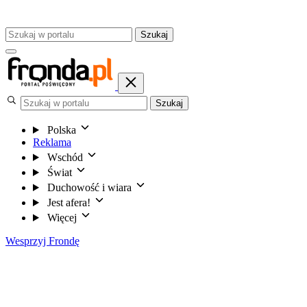
Szukaj
Szukaj
Polska
Reklama
Wschód
Świat
Duchowość i wiara
Jest afera!
Więcej
Wesprzyj Frondę