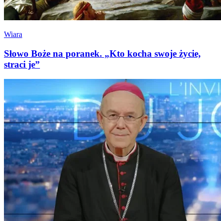
Wiara
Słowo Boże na poranek. „Kto kocha swoje życie,
straci je”