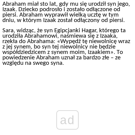
Abraham miał sto lat, gdy mu się urodził syn jego,
Izaak. Dziecko podrosło i zostało odłączone od
piersi. Abraham wyprawił wielką ucztę w tym
dniu, w którym Izaak został odłączony od piersi.
Sara, widząc, że syn Egipcjanki Hagar, którego ta
urodziła Abrahamowi, naśmiewa się z Izaaka,
rzekła do Abrahama: «Wypędź tę niewolnicę wraz
z jej synem, bo syn tej niewolnicy nie będzie
współdziedzicem z synem moim, Izaakiem». To
powiedzenie Abraham uznał za bardzo złe – ze
względu na swego syna.
ad