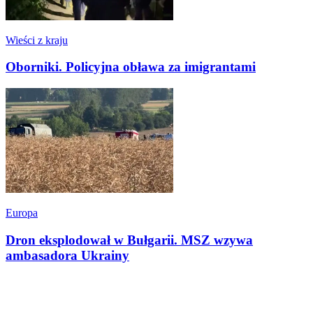
Wieści z kraju
Oborniki. Policyjna obława za imigrantami
Europa
Dron eksplodował w Bułgarii. MSZ wzywa
ambasadora Ukrainy