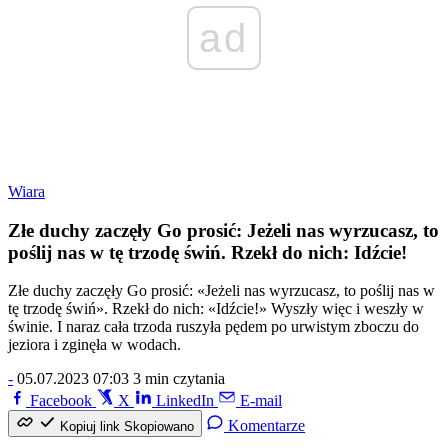
ad
Wiara
Złe duchy zaczęły Go prosić: Jeżeli nas wyrzucasz, to
poślij nas w tę trzodę świń. Rzekł do nich: Idźcie!
Złe duchy zaczęły Go prosić: «Jeżeli nas wyrzucasz, to poślij nas w
tę trzodę świń». Rzekł do nich: «Idźcie!» Wyszły więc i weszły w
świnie. I naraz cała trzoda ruszyła pędem po urwistym zboczu do
jeziora i zginęła w wodach.
-
05.07.2023 07:03
3 min czytania
Facebook
X
LinkedIn
E-mail
Komentarze
Kopiuj link
Skopiowano