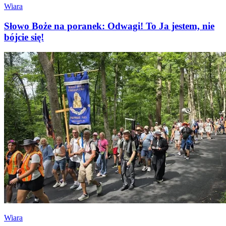
Wiara
Słowo Boże na poranek: Odwagi! To Ja jestem, nie
bójcie się!
Wiara