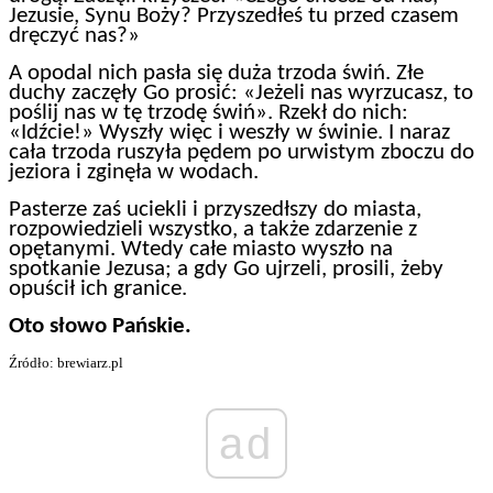
Jezusie, Synu Boży? Przyszedłeś tu przed czasem
dręczyć nas?»
A opodal nich pasła się duża trzoda świń. Złe
duchy zaczęły Go prosić: «Jeżeli nas wyrzucasz, to
poślij nas w tę trzodę świń». Rzekł do nich:
«Idźcie!» Wyszły więc i weszły w świnie. I naraz
cała trzoda ruszyła pędem po urwistym zboczu do
jeziora i zginęła w wodach.
Pasterze zaś uciekli i przyszedłszy do miasta,
rozpowiedzieli wszystko, a także zdarzenie z
opętanymi. Wtedy całe miasto wyszło na
spotkanie Jezusa; a gdy Go ujrzeli, prosili, żeby
opuścił ich granice.
Oto słowo Pańskie.
Źródło: brewiarz.pl
ad