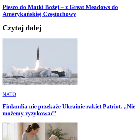
Pieszo do Matki Bożej – z Great Meadows do
Amerykańskiej Częstochowy
Czytaj dalej
NATO
Finlandia nie przekaże Ukrainie rakiet Patriot. „Nie
możemy ryzykować”