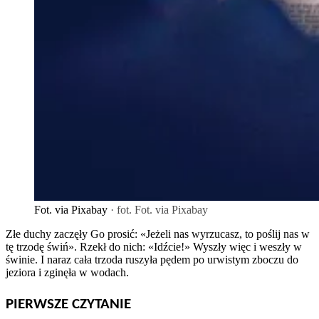
Fot. via Pixabay
· fot. Fot. via Pixabay
Złe duchy zaczęły Go prosić: «Jeżeli nas wyrzucasz, to poślij nas w
tę trzodę świń». Rzekł do nich: «Idźcie!» Wyszły więc i weszły w
świnie. I naraz cała trzoda ruszyła pędem po urwistym zboczu do
jeziora i zginęła w wodach.
PIERWSZE CZYTANIE