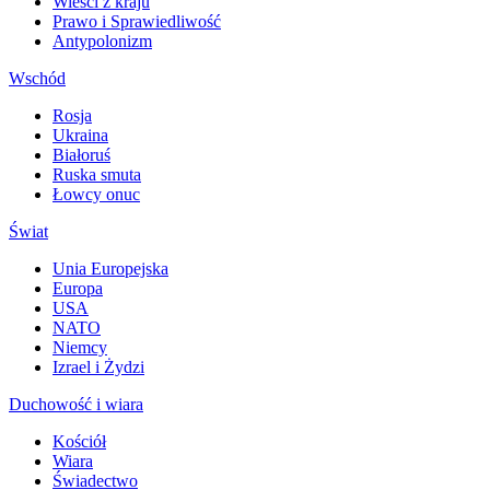
Wieści z kraju
Prawo i Sprawiedliwość
Antypolonizm
Wschód
Rosja
Ukraina
Białoruś
Ruska smuta
Łowcy onuc
Świat
Unia Europejska
Europa
USA
NATO
Niemcy
Izrael i Żydzi
Duchowość i wiara
Kościół
Wiara
Świadectwo