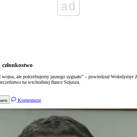
ad
a członkostwo
jest wojna, ale potrzebujemy jasnego sygnału” – powiedział Wołodymyr
pieczeństwo na wschodniej flance Sojuszu.
Komentarze
wano