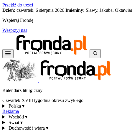
Przejdź do treści
Dzień:
czwartek, 6 sierpnia 2026
Imieniny:
Sławy, Jakuba, Oktawia
Wspieraj Frondę
Wesprzyj nas
Kalendarz liturgiczny
Czwartek XVIII tygodnia okresu zwykłego
Polska
▾
Reklama
Wschód
▾
Świat
▾
Duchowość i wiara
▾