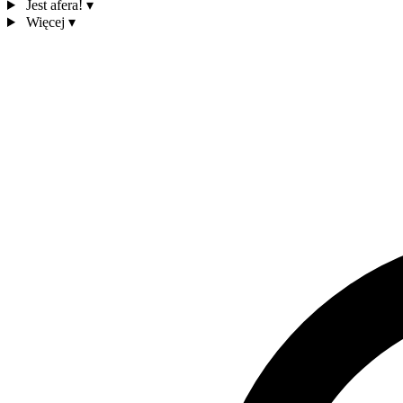
Jest afera!
▾
Więcej
▾