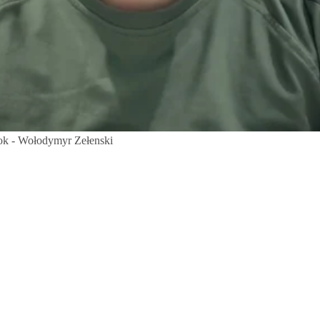
ook - Wołodymyr Zełenski