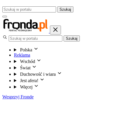
Szukaj
Szukaj
Polska
Reklama
Wschód
Świat
Duchowość i wiara
Jest afera!
Więcej
Wesprzyj Frondę