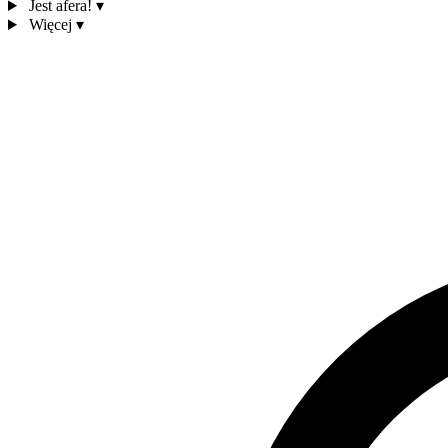
Jest afera!
▾
Więcej
▾