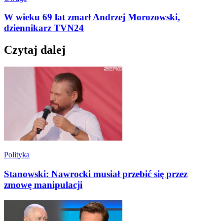
W wieku 69 lat zmarł Andrzej Morozowski,
dziennikarz TVN24
Czytaj dalej
Polityka
Stanowski: Nawrocki musiał przebić się przez
zmowę manipulacji