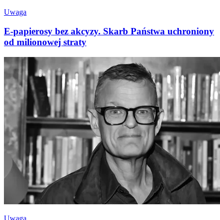
Uwaga
E-papierosy bez akcyzy. Skarb Państwa uchroniony
od milionowej straty
Uwaga