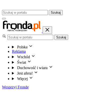
Szukaj
Szukaj
Polska
Reklama
Wschód
Świat
Duchowość i wiara
Jest afera!
Więcej
Wesprzyj Frondę