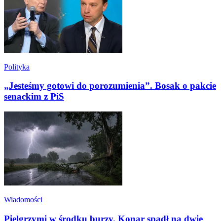
Polityka
„Jesteśmy gotowi do porozumienia”. Bosak o pakcie
senackim z PiS
Wiadomości
Pielgrzymi w środku burzy. Konar spadł na dwie