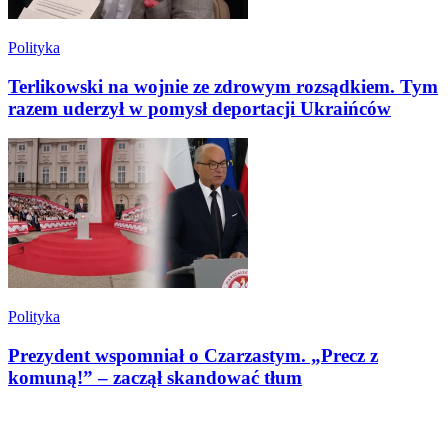
Polityka
Terlikowski na wojnie ze zdrowym rozsądkiem. Tym
razem uderzył w pomysł deportacji Ukraińców
Polityka
Prezydent wspomniał o Czarzastym. „Precz z
komuną!” – zaczął skandować tłum