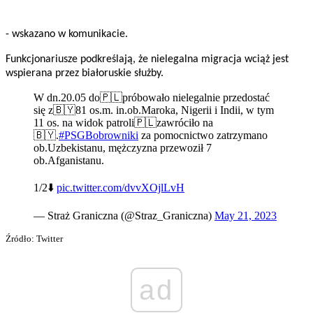
- wskazano w komunikacie.
Funkcjonariusze podkreślają, że nielegalna migracja wciąż jest
wspierana przez białoruskie służby.
W dn.20.05 do🇵🇱próbowało nielegalnie przedostać
się z🇧🇾81 os.m. in.ob.Maroka, Nigerii i Indii, w tym
11 os. na widok patroli🇵🇱zawróciło na
🇧🇾.
#PSGBobrowniki
za pomocnictwo zatrzymano
ob.Uzbekistanu, mężczyzna przewoził 7
ob.Afganistanu.
1/2⬇️
pic.twitter.com/dvvXOjlLvH
— Straż Graniczna (@Straz_Graniczna)
May 21, 2023
Źródło: Twitter
ad