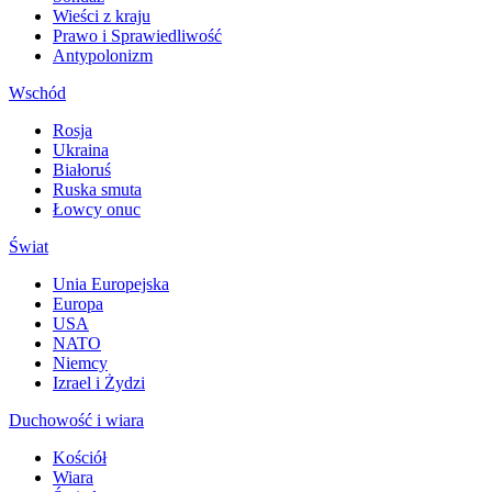
Wieści z kraju
Prawo i Sprawiedliwość
Antypolonizm
Wschód
Rosja
Ukraina
Białoruś
Ruska smuta
Łowcy onuc
Świat
Unia Europejska
Europa
USA
NATO
Niemcy
Izrael i Żydzi
Duchowość i wiara
Kościół
Wiara