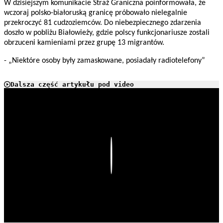
W dzisiejszym komunikacie Straż Graniczna poinformowała, że
wczoraj polsko-białoruską granicę próbowało nielegalnie
przekroczyć 81 cudzoziemców. Do niebezpiecznego zdarzenia
doszło w pobliżu Białowieży, gdzie polscy funkcjonariusze zostali
obrzuceni kamieniami przez grupę 13 migrantów.
- „Niektóre osoby były zamaskowane, posiadały radiotelefony”
Dalsza część artykułu pod video
Play