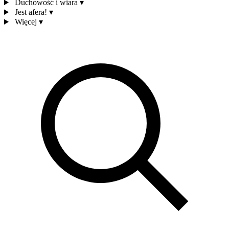
Duchowość i wiara
▾
Jest afera!
▾
Więcej
▾