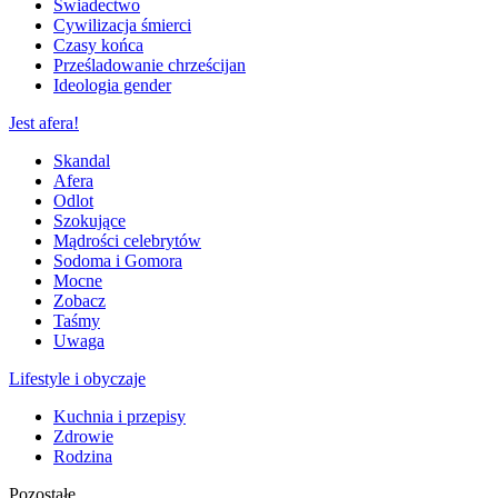
Świadectwo
Cywilizacja śmierci
Czasy końca
Prześladowanie chrześcijan
Ideologia gender
Jest afera!
Skandal
Afera
Odlot
Szokujące
Mądrości celebrytów
Sodoma i Gomora
Mocne
Zobacz
Taśmy
Uwaga
Lifestyle i obyczaje
Kuchnia i przepisy
Zdrowie
Rodzina
Pozostałe