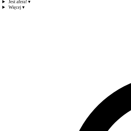
Jest afera!
▾
Więcej
▾