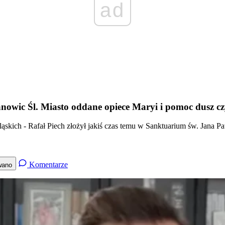
ad
owic Śl. Miasto oddane opiece Maryi i pomoc dusz c
ląskich - Rafał Piech złożył jakiś czas temu w Sanktuarium św. Jana 
Komentarze
wano