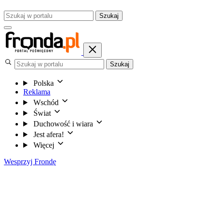
Szukaj
Szukaj
Polska
Reklama
Wschód
Świat
Duchowość i wiara
Jest afera!
Więcej
Wesprzyj Frondę