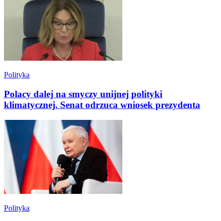
Polityka
Polacy dalej na smyczy unijnej polityki
klimatycznej. Senat odrzuca wniosek prezydenta
Polityka