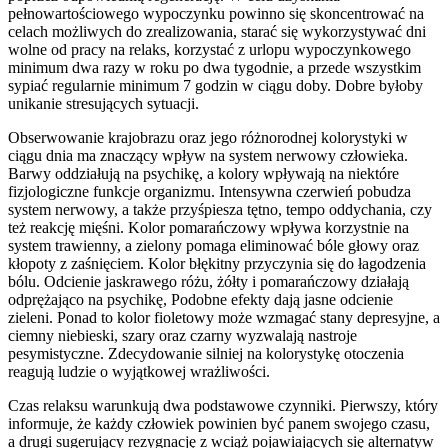
pełnowartościowego wypoczynku powinno się skoncentrować na
celach możliwych do zrealizowania, starać się wykorzystywać dni
wolne od pracy na relaks, korzystać z urlopu wypoczynkowego
minimum dwa razy w roku po dwa tygodnie, a przede wszystkim
sypiać regularnie minimum 7 godzin w ciągu doby. Dobre byłoby
unikanie stresujących sytuacji.
Obserwowanie krajobrazu oraz jego różnorodnej kolorystyki w
ciągu dnia ma znaczący wpływ na system nerwowy człowieka.
Barwy oddziałują na psychikę, a kolory wpływają na niektóre
fizjologiczne funkcje organizmu. Intensywna czerwień pobudza
system nerwowy, a także przyśpiesza tętno, tempo oddychania, czy
też reakcję mięśni. Kolor pomarańczowy wpływa korzystnie na
system trawienny, a zielony pomaga eliminować bóle głowy oraz
kłopoty z zaśnięciem. Kolor błękitny przyczynia się do łagodzenia
bólu. Odcienie jaskrawego różu, żółty i pomarańczowy działają
odprężająco na psychikę, Podobne efekty dają jasne odcienie
zieleni. Ponad to kolor fioletowy może wzmagać stany depresyjne, a
ciemny niebieski, szary oraz czarny wyzwalają nastroje
pesymistyczne. Zdecydowanie silniej na kolorystykę otoczenia
reagują ludzie o wyjątkowej wrażliwości.
Czas relaksu warunkują dwa podstawowe czynniki. Pierwszy, który
informuje, że każdy człowiek powinien być panem swojego czasu,
a drugi sugerujący rezygnację z wciąż pojawiających się alternatyw