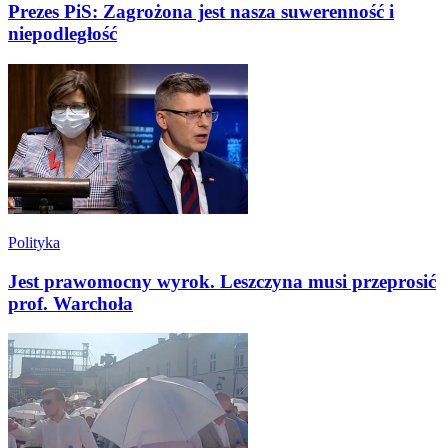
Prezes PiS: Zagrożona jest nasza suwerenność i
niepodległość
Polityka
Jest prawomocny wyrok. Leszczyna musi przeprosić
prof. Warchoła