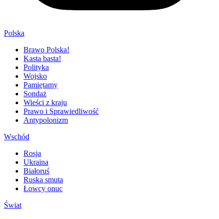
Polska
Brawo Polska!
Kasta basta!
Polityka
Wojsko
Pamiętamy
Sondaż
Wieści z kraju
Prawo i Sprawiedliwość
Antypolonizm
Wschód
Rosja
Ukraina
Białoruś
Ruska smuta
Łowcy onuc
Świat