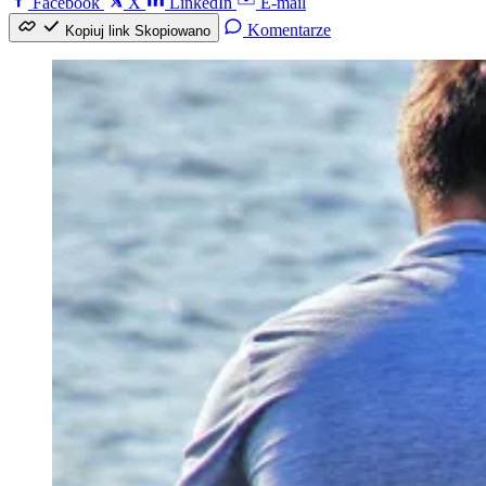
Facebook
X
LinkedIn
E-mail
Komentarze
Kopiuj link
Skopiowano