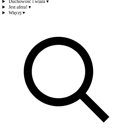
Duchowość i wiara
▾
Jest afera!
▾
Więcej
▾