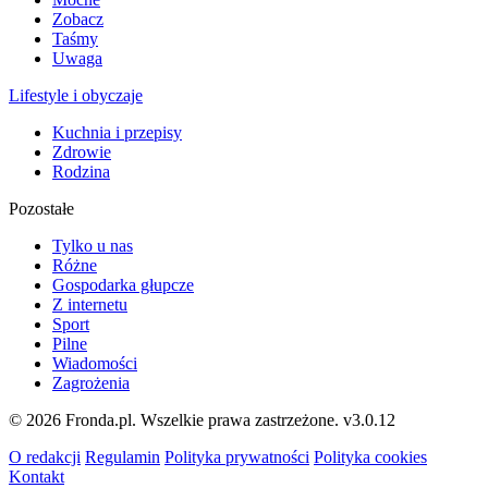
Zobacz
Taśmy
Uwaga
Lifestyle i obyczaje
Kuchnia i przepisy
Zdrowie
Rodzina
Pozostałe
Tylko u nas
Różne
Gospodarka głupcze
Z internetu
Sport
Pilne
Wiadomości
Zagrożenia
© 2026 Fronda.pl. Wszelkie prawa zastrzeżone.
v3.0.12
O redakcji
Regulamin
Polityka prywatności
Polityka cookies
Kontakt