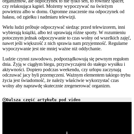
organizmów, ale odpoczynek to nie tylko sen, to również spacer,
czy relaksująca kąpiel. Możemy wypoczywać na świeżym
powietrzu albo w domu. Ogromne znaczenie ma odpoczynek od
hałasu, od zgiełku i nadmiaru telewizji.
Wielu ludzi próbuje odpoczywać siedząc przed telewizorem, inni
wybierają książki, albo też uprawiają różne sporty. W rozumieniu
potocznym jednak odpoczywanie to czas wolny od wszelkich zajęć,
nawet jeśli większość z nich sprawia nam przyjemność. Regularne
wypoczywanie jest nie mniej ważne niż oddychanie.
Ludzie czynni zawodowo, podporządkowują się pewnym regułom
dnia. Żyją w ciągłym biegu, przyzwyczajeni do stałego wysiłku i
aktywności. Dopiero podczas weekendu, czy urlopu zaczynają
odczuwać jacy byli przemęczeni. Ważnym elementem takiego trybu
życia jest świadomość, że należy właściwie wykorzystać czas
wolny aby naprawdę skutecznie zregenerować organizm.
Dalsza część artykułu pod video