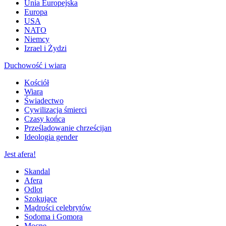
Unia Europejska
Europa
USA
NATO
Niemcy
Izrael i Żydzi
Duchowość i wiara
Kościół
Wiara
Świadectwo
Cywilizacja śmierci
Czasy końca
Prześladowanie chrześcijan
Ideologia gender
Jest afera!
Skandal
Afera
Odlot
Szokujące
Mądrości celebrytów
Sodoma i Gomora
Mocne