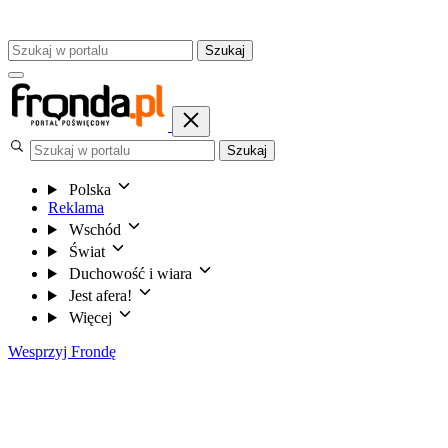
Szukaj
Szukaj
Polska
Reklama
Wschód
Świat
Duchowość i wiara
Jest afera!
Więcej
Wesprzyj Frondę