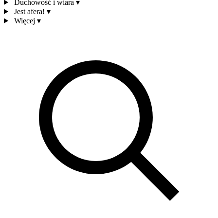
Duchowość i wiara
▾
Jest afera!
▾
Więcej
▾