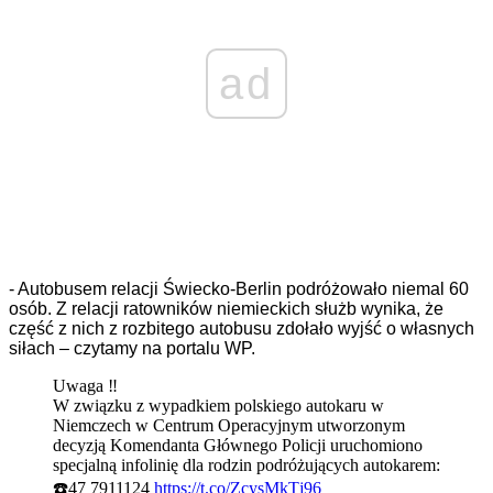
ad
- Autobusem relacji Świecko-Berlin podróżowało niemal 60
osób. Z relacji ratowników niemieckich służb wynika, że
część z nich z rozbitego autobusu zdołało wyjść o własnych
siłach – czytamy na portalu WP.
Uwaga ‼️
W związku z wypadkiem polskiego autokaru w
Niemczech w Centrum Operacyjnym utworzonym
decyzją Komendanta Głównego Policji uruchomiono
specjalną infolinię dla rodzin podróżujących autokarem:
☎️47 7911124
https://t.co/ZcysMkTj96