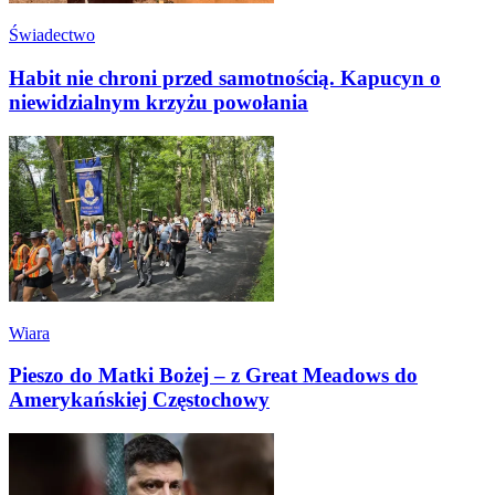
Świadectwo
Habit nie chroni przed samotnością. Kapucyn o
niewidzialnym krzyżu powołania
Wiara
Pieszo do Matki Bożej – z Great Meadows do
Amerykańskiej Częstochowy