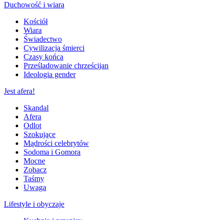
Duchowość i wiara
Kościół
Wiara
Świadectwo
Cywilizacja śmierci
Czasy końca
Prześladowanie chrześcijan
Ideologia gender
Jest afera!
Skandal
Afera
Odlot
Szokujące
Mądrości celebrytów
Sodoma i Gomora
Mocne
Zobacz
Taśmy
Uwaga
Lifestyle i obyczaje