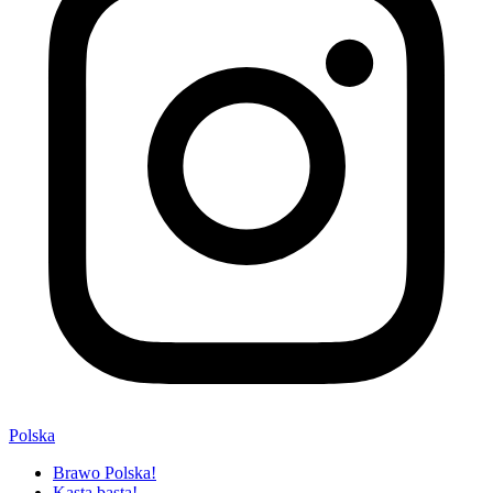
Polska
Brawo Polska!
Kasta basta!