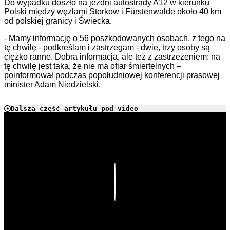
Do wypadku doszło na jezdni autostrady A12 w kierunku
Polski między węzłami Storkow i Fürstenwalde około 40 km
od polskiej granicy i Świecka.
- Mamy informację o 56 poszkodowanych osobach, z tego na
tę chwilę - podkreślam i zastrzegam - dwie, trzy osoby są
ciężko ranne. Dobra informacja, ale też z zastrzeżeniem: na
tę chwilę jest taka, że nie ma ofiar śmiertelnych –
poinformował podczas popołudniowej konferencji prasowej
minister Adam Niedzielski.
Dalsza część artykułu pod video
Play