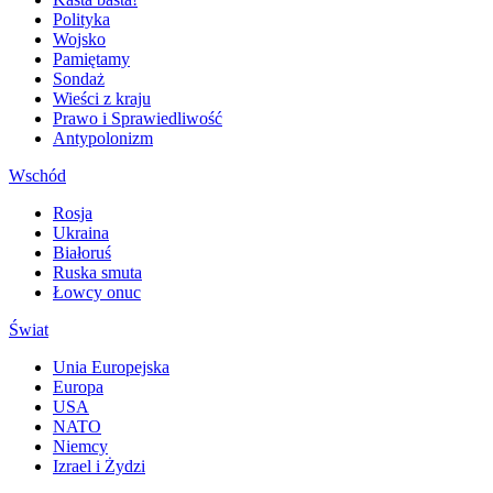
Polityka
Wojsko
Pamiętamy
Sondaż
Wieści z kraju
Prawo i Sprawiedliwość
Antypolonizm
Wschód
Rosja
Ukraina
Białoruś
Ruska smuta
Łowcy onuc
Świat
Unia Europejska
Europa
USA
NATO
Niemcy
Izrael i Żydzi