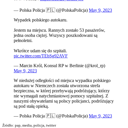
— Polska Policja 🇵🇱 (@PolskaPolicja)
May 9, 2023
Wypadek polskiego autokaru.
Jestem na miejscu. Rannych zostało 53 pasażerów,
jedna osoba ciężej. Wszyscy poszkodowani są
pełnoletni.
Wkrótce udam się do szpitali.
pic.twitter.com/TEbSg92AVF
— Marcin Król, Konsul RP w Berlinie (@krol_rp)
May 9, 2023
W niedużej odległości od miejsca wypadku polskiego
autokaru w Niemczech została utworzona strefa
bezpieczna, w której przebywają podróżujący, którzy
nie wymagali natychmiastowej pomocy szpitalnej. Z
naszymi obywatelami są polscy policjanci, podróżujący
są pod stałą opieką.
— Polska Policja 🇵🇱 (@PolskaPolicja)
May 9, 2023
Źródło: pap, media, policja, twitter