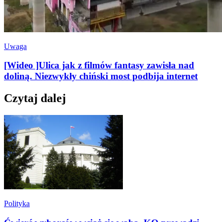
Uwaga
[Wideo ]Ulica jak z filmów fantasy zawisła nad
doliną. Niezwykły chiński most podbija internet
Czytaj dalej
Polityka