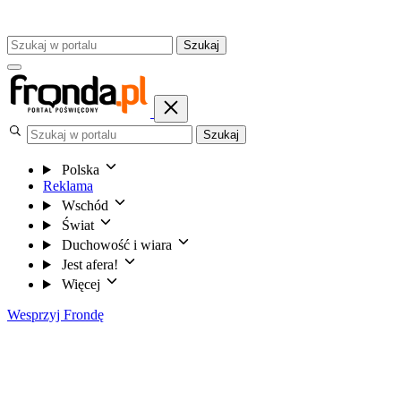
Szukaj
Szukaj
Polska
Reklama
Wschód
Świat
Duchowość i wiara
Jest afera!
Więcej
Wesprzyj Frondę