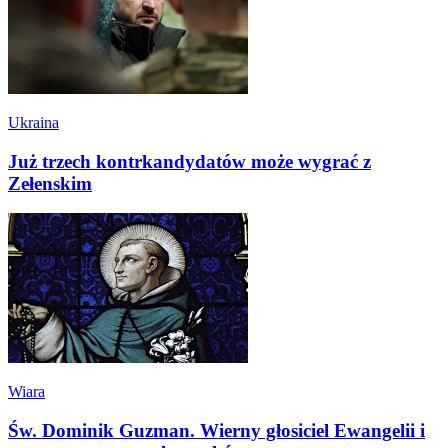
Ukraina
Już trzech kontrkandydatów może wygrać z
Zełenskim
Wiara
Św. Dominik Guzman. Wierny głosiciel Ewangelii i