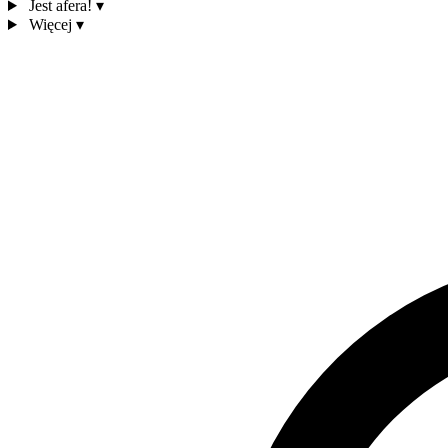
Jest afera!
▾
Więcej
▾