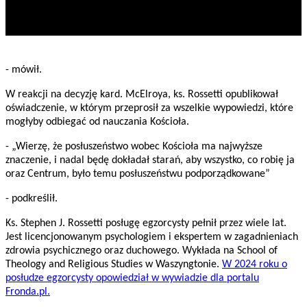
- mówił.
W reakcji na decyzję kard. McElroya, ks. Rossetti opublikował
oświadczenie, w którym przeprosił za wszelkie wypowiedzi, które
mogłyby odbiegać od nauczania Kościoła.
- „Wierzę, że posłuszeństwo wobec Kościoła ma najwyższe
znaczenie, i nadal będę dokładał starań, aby wszystko, co robię ja
oraz Centrum, było temu posłuszeństwu podporządkowane”
- podkreślił.
Ks. Stephen J. Rossetti posługę egzorcysty pełnił przez wiele lat.
Jest licencjonowanym psychologiem i ekspertem w zagadnieniach
zdrowia psychicznego oraz duchowego. Wykłada na School of
Theology and Religious Studies w Waszyngtonie.
W 2024 roku o
posłudze egzorcysty opowiedział w wywiadzie dla portalu
Fronda.pl.