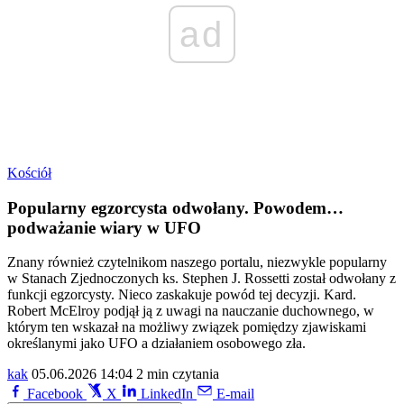
ad
Kościół
Popularny egzorcysta odwołany. Powodem…
podważanie wiary w UFO
Znany również czytelnikom naszego portalu, niezwykle popularny
w Stanach Zjednoczonych ks. Stephen J. Rossetti został odwołany z
funkcji egzorcysty. Nieco zaskakuje powód tej decyzji. Kard.
Robert McElroy podjął ją z uwagi na nauczanie duchownego, w
którym ten wskazał na możliwy związek pomiędzy zjawiskami
określanymi jako UFO a działaniem osobowego zła.
kak
05.06.2026 14:04
2 min czytania
Facebook
X
LinkedIn
E-mail