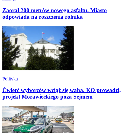
Zaorał 200 metrów nowego asfaltu. Miasto
odpowiada na roszczenia rolnika
Polityka
Ćwierć wyborców wciąż się waha. KO prowadzi,
projekt Morawieckiego poza Sejmem