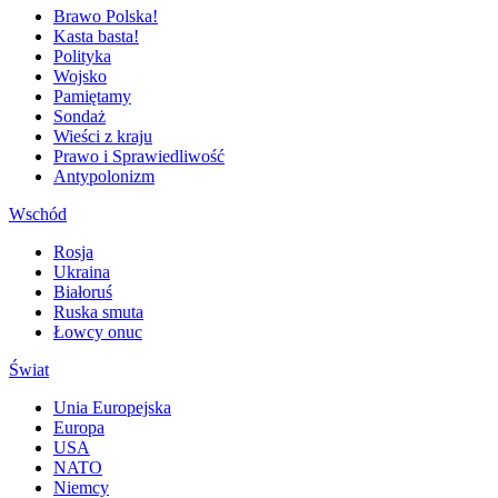
Brawo Polska!
Kasta basta!
Polityka
Wojsko
Pamiętamy
Sondaż
Wieści z kraju
Prawo i Sprawiedliwość
Antypolonizm
Wschód
Rosja
Ukraina
Białoruś
Ruska smuta
Łowcy onuc
Świat
Unia Europejska
Europa
USA
NATO
Niemcy