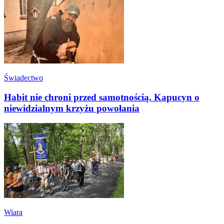
Świadectwo
Habit nie chroni przed samotnością. Kapucyn o
niewidzialnym krzyżu powołania
Wiara