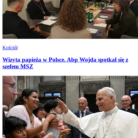
Kościół
Wizyta papieża w Polsce. Abp Wojda spotkał się z
szefem MSZ