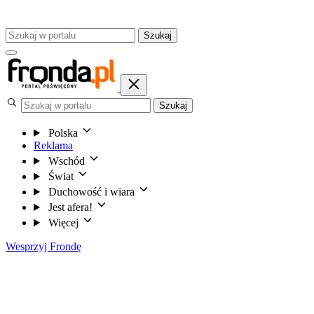
Szukaj
Szukaj
Polska
Reklama
Wschód
Świat
Duchowość i wiara
Jest afera!
Więcej
Wesprzyj Frondę