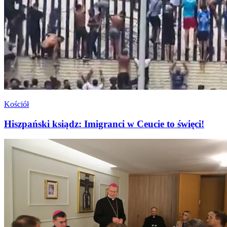
Kościół
Hiszpański ksiądz: Imigranci w Ceucie to święci!