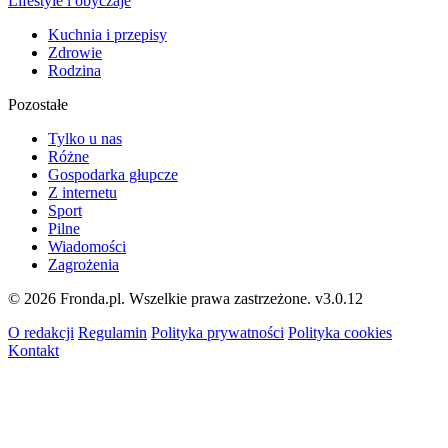
Lifestyle i obyczaje
Kuchnia i przepisy
Zdrowie
Rodzina
Pozostałe
Tylko u nas
Różne
Gospodarka głupcze
Z internetu
Sport
Pilne
Wiadomości
Zagrożenia
© 2026 Fronda.pl. Wszelkie prawa zastrzeżone.
v3.0.12
O redakcji
Regulamin
Polityka prywatności
Polityka cookies
Kontakt