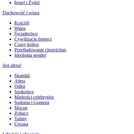
Izrael i Żydzi
Duchowość i wiara
Kościół
Wiara
Świadectwo
Cywilizacja śmierci
Czasy końca
Prześladowanie chrześcijan
Ideologia gender
Jest afera!
Skandal
Afera
Odlot
Szokujące
Mądrości celebrytów
Sodoma i Gomora
Mocne
Zobacz
Taśmy
Uwaga