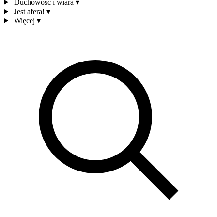
Duchowość i wiara
▾
Jest afera!
▾
Więcej
▾