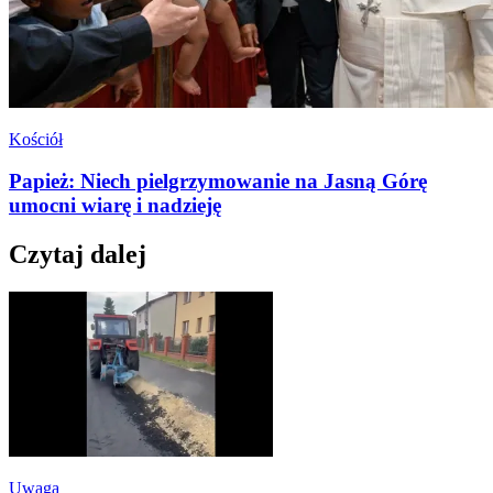
Kościół
Papież: Niech pielgrzymowanie na Jasną Górę
umocni wiarę i nadzieję
Czytaj dalej
Uwaga