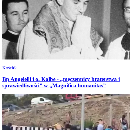
Kościół
Bp Angelelli i o. Kolbe - „męczennicy braterstwa i
sprawiedliwości” w „Magnifica humanitas”