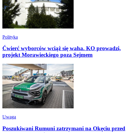
Polityka
Ćwierć wyborców wciąż się waha. KO prowadzi,
projekt Morawieckiego poza Sejmem
Uwaga
Poszukiwani Rumuni zatrzymani na Okęciu przed