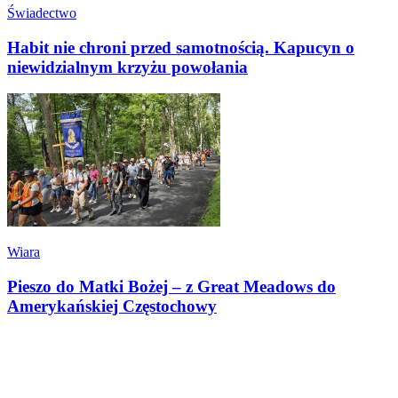
Świadectwo
Habit nie chroni przed samotnością. Kapucyn o
niewidzialnym krzyżu powołania
Wiara
Pieszo do Matki Bożej – z Great Meadows do
Amerykańskiej Częstochowy