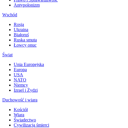
Antypolonizm
Wschód
Rosja
Ukraina
Białoruś
Ruska smuta
Łowcy onuc
Świat
Unia Europejska
Europa
USA
NATO
Niemcy
Izrael i Żydzi
Duchowość i wiara
Kościół
Wiara
Świadectwo
Cywilizacja śmierci