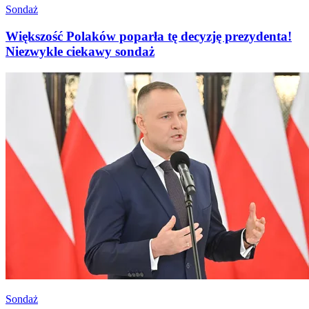
Sondaż
Większość Polaków poparła tę decyzję prezydenta!
Niezwykle ciekawy sondaż
Sondaż