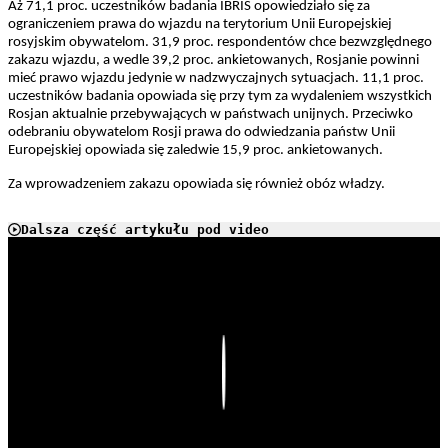
Aż 71,1 proc. uczestników badania IBRIS opowiedziało się za
ograniczeniem prawa do wjazdu na terytorium Unii Europejskiej
rosyjskim obywatelom. 31,9 proc. respondentów chce bezwzględnego
zakazu wjazdu, a wedle 39,2 proc. ankietowanych, Rosjanie powinni
mieć prawo wjazdu jedynie w nadzwyczajnych sytuacjach. 11,1 proc.
uczestników badania opowiada się przy tym za wydaleniem wszystkich
Rosjan aktualnie przebywających w państwach unijnych. Przeciwko
odebraniu obywatelom Rosji prawa do odwiedzania państw Unii
Europejskiej opowiada się zaledwie 15,9 proc. ankietowanych.
Za wprowadzeniem zakazu opowiada się również obóz władzy.
Dalsza część artykułu pod video
Play