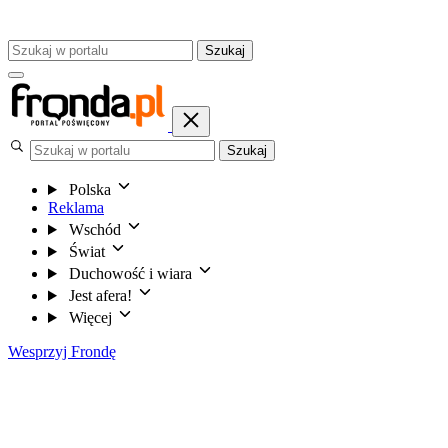
Szukaj
Szukaj
Polska
Reklama
Wschód
Świat
Duchowość i wiara
Jest afera!
Więcej
Wesprzyj Frondę