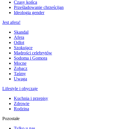
Czasy końca
Prześladowanie chrześcijan
Ideologia gender
Jest afera!
Skandal
Afera
Odlot
Szokujące
Mądrości celebrytów
Sodoma i Gomora
Mocne
Zobacz
Taśmy
Uwaga
Lifestyle i obyczaje
Kuchnia i przepisy
Zdrowie
Rodzina
Pozostałe
Tylko u nas