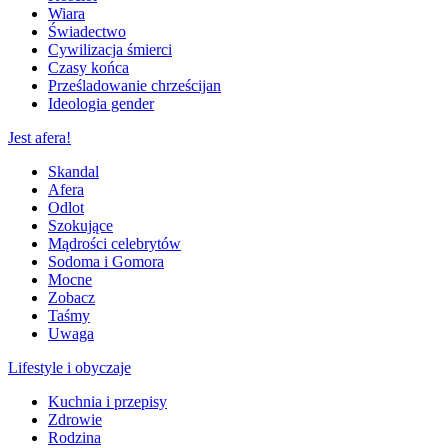
Wiara
Świadectwo
Cywilizacja śmierci
Czasy końca
Prześladowanie chrześcijan
Ideologia gender
Jest afera!
Skandal
Afera
Odlot
Szokujące
Mądrości celebrytów
Sodoma i Gomora
Mocne
Zobacz
Taśmy
Uwaga
Lifestyle i obyczaje
Kuchnia i przepisy
Zdrowie
Rodzina