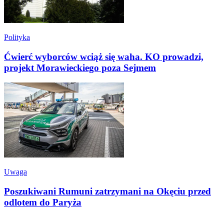
Polityka
Ćwierć wyborców wciąż się waha. KO prowadzi,
projekt Morawieckiego poza Sejmem
Uwaga
Poszukiwani Rumuni zatrzymani na Okęciu przed
odlotem do Paryża