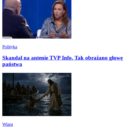
Polityka
Skandal na antenie TVP Info. Tak obrażano głowę
państwa
Wiara