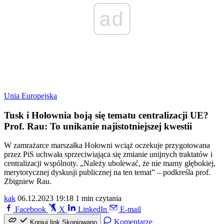
ad
Unia Europejska
Tusk i Hołownia boją się tematu centralizacji UE?
Prof. Rau: To unikanie najistotniejszej kwestii
W zamrażarce marszałka Hołowni wciąż oczekuje przygotowana
przez PiS uchwała sprzeciwiająca się zmianie unijnych traktatów i
centralizacji wspólnoty. „Należy ubolewać, że nie mamy głębokiej,
merytorycznej dyskusji publicznej na ten temat” – podkreśla prof.
Zbigniew Rau.
kak
06.12.2023 19:18
1 min czytania
Facebook
X
LinkedIn
E-mail
Komentarze
Kopiuj link
Skopiowano