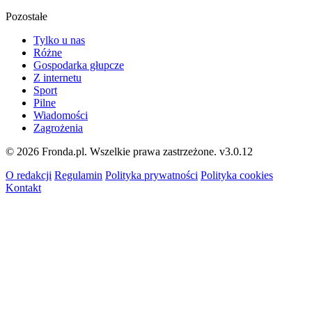
Pozostałe
Tylko u nas
Różne
Gospodarka głupcze
Z internetu
Sport
Pilne
Wiadomości
Zagrożenia
© 2026 Fronda.pl. Wszelkie prawa zastrzeżone.
v3.0.12
O redakcji
Regulamin
Polityka prywatności
Polityka cookies
Kontakt