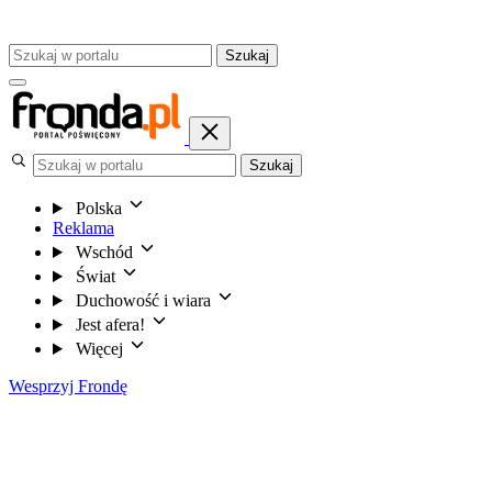
Szukaj
Szukaj
Polska
Reklama
Wschód
Świat
Duchowość i wiara
Jest afera!
Więcej
Wesprzyj Frondę