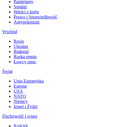
Pamiętamy
Sondaż
Wieści z kraju
Prawo i Sprawiedliwość
Antypolonizm
Wschód
Rosja
Ukraina
Białoruś
Ruska smuta
Łowcy onuc
Świat
Unia Europejska
Europa
USA
NATO
Niemcy
Izrael i Żydzi
Duchowość i wiara
Kościół