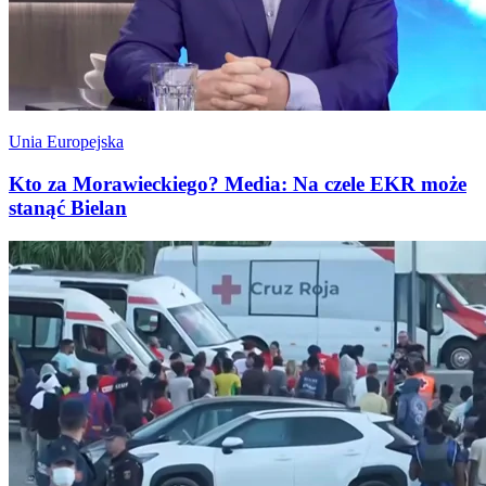
Unia Europejska
Kto za Morawieckiego? Media: Na czele EKR może
stanąć Bielan