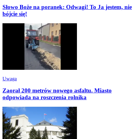
Słowo Boże na poranek: Odwagi! To Ja jestem, nie
bójcie się!
Uwaga
Zaorał 200 metrów nowego asfaltu. Miasto
odpowiada na roszczenia rolnika