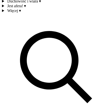
Duchowość i wiara
▾
Jest afera!
▾
Więcej
▾