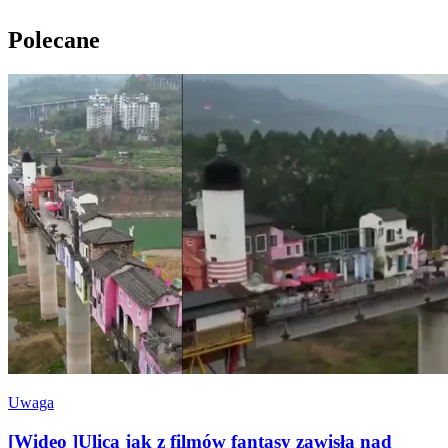
Polecane
Uwaga
[Wideo ]Ulica jak z filmów fantasy zawisła nad