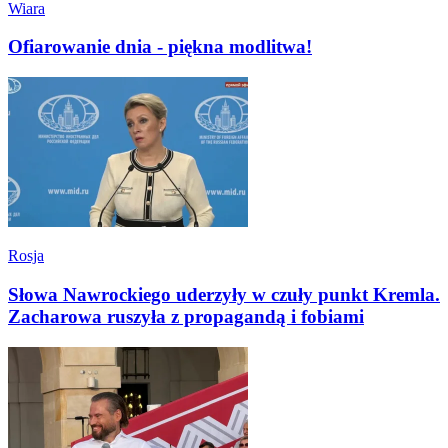
Wiara
Ofiarowanie dnia - piękna modlitwa!
Rosja
Słowa Nawrockiego uderzyły w czuły punkt Kremla.
Zacharowa ruszyła z propagandą i fobiami