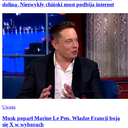
doliną. Niezwykły chiński most podbija internet
Uwaga
Musk poparł Marine Le Pen. Władze Francji boją
się X w wyborach