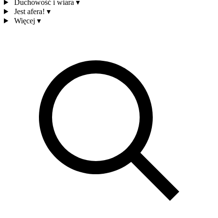
Duchowość i wiara
▾
Jest afera!
▾
Więcej
▾