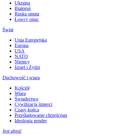
Ukraina
Białoruś
Ruska smuta
Łowcy onuc
Świat
Unia Europejska
Europa
USA
NATO
Niemcy
Izrael i Żydzi
Duchowość i wiara
Kościół
Wiara
Świadectwo
Cywilizacja śmierci
Czasy końca
Prześladowanie chrześcijan
Ideologia gender
Jest afera!