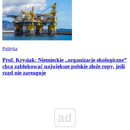
Polityka
Prof. Krysiak: Niemieckie „organizacje ekologiczne”
chcą zablokować największe polskie złoże ropy, jeśli
rząd nie zareaguje
ad