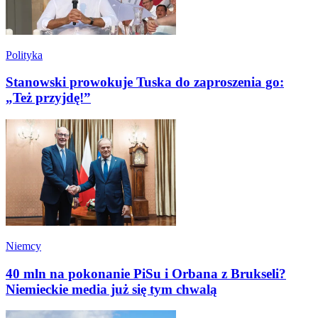
Polityka
Stanowski prowokuje Tuska do zaproszenia go:
„Też przyjdę!”
Niemcy
40 mln na pokonanie PiSu i Orbana z Brukseli?
Niemieckie media już się tym chwalą