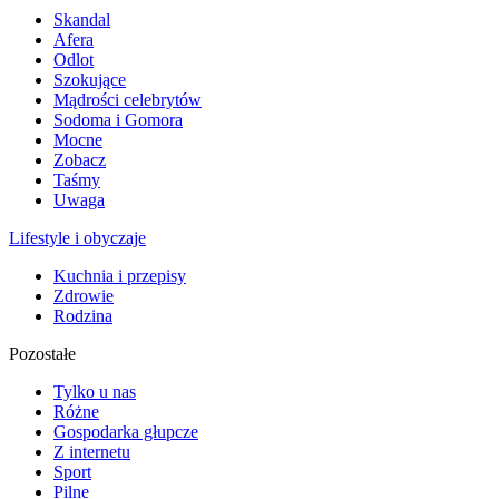
Skandal
Afera
Odlot
Szokujące
Mądrości celebrytów
Sodoma i Gomora
Mocne
Zobacz
Taśmy
Uwaga
Lifestyle i obyczaje
Kuchnia i przepisy
Zdrowie
Rodzina
Pozostałe
Tylko u nas
Różne
Gospodarka głupcze
Z internetu
Sport
Pilne