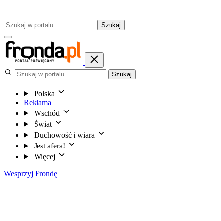
Szukaj
Szukaj
Polska
Reklama
Wschód
Świat
Duchowość i wiara
Jest afera!
Więcej
Wesprzyj Frondę