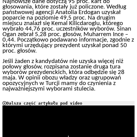
Najnowsze dane dotyczą 95 proc. kart do
głosowania, które zostały już policzone. Według
państwowej agencji Anatolia Erdogan uzyskał
poparcie na poziomie 49,5 proc. Na drugim
miejscu znalazł się Kemal Kilicdaroglu, którego
wybrało
44,76
proc. uczestników wyborów.
Sinan
Ogan zebrał 5,28 proc. głosów, Muharrem Ince –
0,44. Początkowo podawano informacje, zgodnie z
którymi urzędujący prezydent uzyskał ponad 50
proc. głosów.
Jeśli żaden z kandydatów nie uzyska
więcej niż
połowy
głosów, rozpisana zostanie druga tura
wyborów prezydenckich, która odbędzie się 28
maja.
W opinii obozu władzy oraz ugrupowań
opozycyjnych w Turcji mamy do czynienia z
najważniejszymi wyborami stulecia.
Dalsza część artykułu pod video