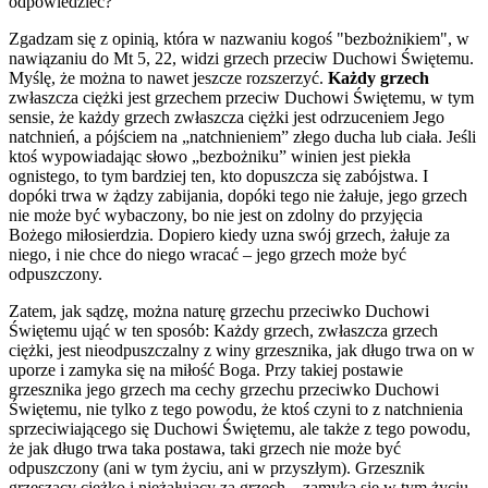
odpowiedzieć?
Zgadzam się z opinią, która w nazwaniu kogoś "bezbożnikiem", w
nawiązaniu do Mt 5, 22, widzi grzech przeciw Duchowi Świętemu.
Myślę, że można to nawet jeszcze rozszerzyć.
Każdy grzech
zwłaszcza ciężki jest grzechem przeciw Duchowi Świętemu, w tym
sensie, że każdy grzech zwłaszcza ciężki jest odrzuceniem Jego
natchnień, a pójściem na „natchnieniem” złego ducha lub ciała. Jeśli
ktoś wypowiadając słowo „bezbożniku” winien jest piekła
ognistego, to tym bardziej ten, kto dopuszcza się zabójstwa. I
dopóki trwa w żądzy zabijania, dopóki tego nie żałuje, jego grzech
nie może być wybaczony, bo nie jest on zdolny do przyjęcia
Bożego miłosierdzia. Dopiero kiedy uzna swój grzech, żałuje za
niego, i nie chce do niego wracać – jego grzech może być
odpuszczony.
Zatem, jak sądzę, można naturę grzechu przeciwko Duchowi
Świętemu ująć w ten sposób: Każdy grzech, zwłaszcza grzech
ciężki, jest nieodpuszczalny z winy grzesznika, jak długo trwa on w
uporze i zamyka się na miłość Boga. Przy takiej postawie
grzesznika jego grzech ma cechy grzechu przeciwko Duchowi
Świętemu, nie tylko z tego powodu, że ktoś czyni to z natchnienia
sprzeciwiającego się Duchowi Świętemu, ale także z tego powodu,
że jak długo trwa taka postawa, taki grzech nie może być
odpuszczony (ani w tym życiu, ani w przyszłym). Grzesznik
grzeszący ciężko i nieżałujący za grzech – zamyka się w tym życiu