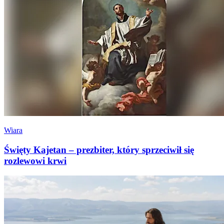
Wiara
Święty Kajetan – prezbiter, który sprzeciwił się
rozlewowi krwi