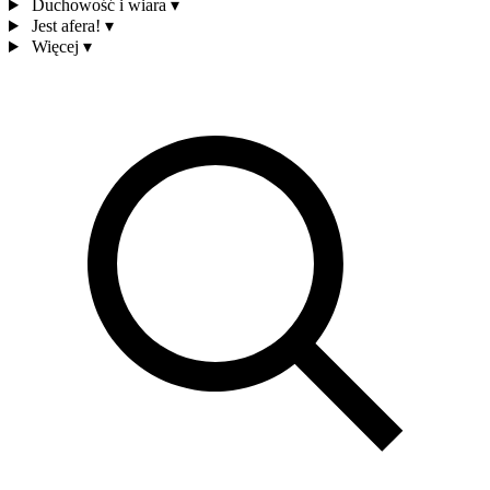
Duchowość i wiara
▾
Jest afera!
▾
Więcej
▾