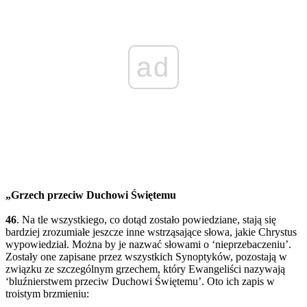
ad
„Grzech przeciw Duchowi Świętemu
46
. Na tle wszystkiego, co dotąd zostało powiedziane, stają się
bardziej zrozumiałe jeszcze inne wstrząsające słowa, jakie Chrystus
wypowiedział. Można by je nazwać słowami o ‘nieprzebaczeniu’.
Zostały one zapisane przez wszystkich Synoptyków, pozostają w
związku ze szczególnym grzechem, który Ewangeliści nazywają
‘bluźnierstwem przeciw Duchowi Świętemu’. Oto ich zapis w
troistym brzmieniu: