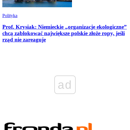
Polityka
Prof. Krysiak: Niemieckie „organizacje ekologiczne”
chcą zablokować największe polskie złoże ropy, jeśli
rząd nie zareaguje
ad