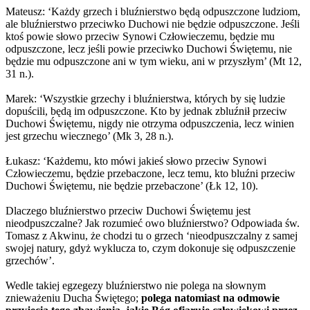
Mateusz: ‘Każdy grzech i bluźnierstwo będą odpuszczone ludziom,
ale bluźnierstwo przeciwko Duchowi nie będzie odpuszczone. Jeśli
ktoś powie słowo przeciw Synowi Człowieczemu, będzie mu
odpuszczone, lecz jeśli powie przeciwko Duchowi Świętemu, nie
będzie mu odpuszczone ani w tym wieku, ani w przyszłym’ (Mt 12,
31 n.).
Marek: ‘Wszystkie grzechy i bluźnierstwa, których by się ludzie
dopuścili, będą im odpuszczone. Kto by jednak zbluźnił przeciw
Duchowi Świętemu, nigdy nie otrzyma odpuszczenia, lecz winien
jest grzechu wiecznego’ (Mk 3, 28 n.).
Łukasz: ‘Każdemu, kto mówi jakieś słowo przeciw Synowi
Człowieczemu, będzie przebaczone, lecz temu, kto bluźni przeciw
Duchowi Świętemu, nie będzie przebaczone’ (Łk 12, 10).
Dlaczego bluźnierstwo przeciw Duchowi Świętemu jest
nieodpuszczalne? Jak rozumieć owo bluźnierstwo? Odpowiada św.
Tomasz z Akwinu, że chodzi tu o grzech ‘nieodpuszczalny z samej
swojej natury, gdyż wyklucza to, czym dokonuje się odpuszczenie
grzechów’.
Wedle takiej egzegezy bluźnierstwo nie polega na słownym
znieważeniu Ducha Świętego;
polega natomiast na odmowie