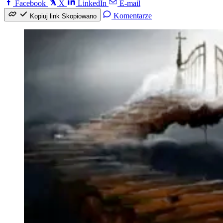
Facebook
X
LinkedIn
E-mail
Komentarze
Kopiuj link
Skopiowano