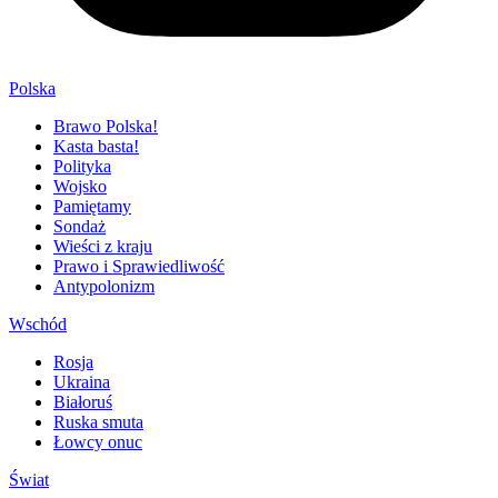
Polska
Brawo Polska!
Kasta basta!
Polityka
Wojsko
Pamiętamy
Sondaż
Wieści z kraju
Prawo i Sprawiedliwość
Antypolonizm
Wschód
Rosja
Ukraina
Białoruś
Ruska smuta
Łowcy onuc
Świat