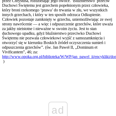
przez Chrystusa, rozdzielając jego owoce. ‘Bluźnierstwo’ przeciw
Duchowi Świętemu jest grzechem popełnionym przez człowieka,
który broni rzekomego ‘prawa’ do trwania w złu, we wszystkich
innych grzechach, i który w ten sposób odrzuca Odkupienie.
Człowiek pozostaje zamknięty w grzechu, uniemożliwiając ze swej
strony nawrócenie — a więc i odpuszczenie grzechów, które uważa
za jakby nieistotne i nieważne w swoim życiu. Jest to stan
duchowego upadku, gdyż bluźnierstwo przeciwko Duchowi
Świętemu nie pozwala człowiekowi wyjść z samozamknięcia i
otworzyć się w kierunku Boskich źródeł oczyszczenia sumień i
odpuszczenia grzechów”. (św. Jan Paweł II, „Dominum et
Vivificantem”, 46; za:
http://www.opoka.org.pl/biblioteka/W/WP/jan_pawel_ii/encykliki/d
)
ad