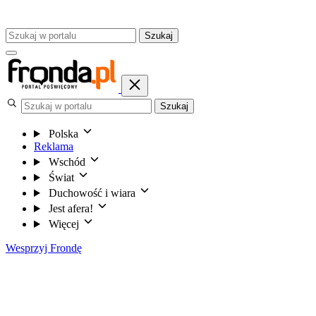
Szukaj
Szukaj
Polska
Reklama
Wschód
Świat
Duchowość i wiara
Jest afera!
Więcej
Wesprzyj Frondę