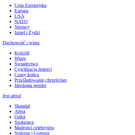
Unia Europejska
Europa
USA
NATO
Niemcy
Izrael i Żydzi
Duchowość i wiara
Kościół
Wiara
Świadectwo
Cywilizacja śmierci
Czasy końca
Prześladowanie chrześcijan
Ideologia gender
Jest afera!
Skandal
Afera
Odlot
Szokujące
Mądrości celebrytów
Sodoma i Gomora