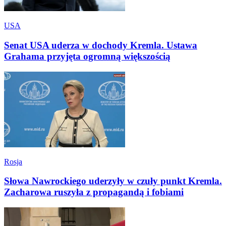
USA
Senat USA uderza w dochody Kremla. Ustawa
Grahama przyjęta ogromną większością
Rosja
Słowa Nawrockiego uderzyły w czuły punkt Kremla.
Zacharowa ruszyła z propagandą i fobiami