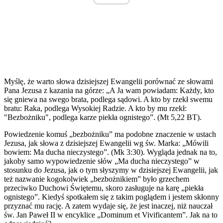
Myślę, że warto słowa dzisiejszej Ewangelii porównać ze słowami
Pana Jezusa z kazania na górze: „A Ja wam powiadam: Każdy, kto
się gniewa na swego brata, podlega sądowi. A kto by rzekł swemu
bratu: Raka, podlega Wysokiej Radzie. A kto by mu rzekł:
"Bezbożniku", podlega karze piekła ognistego”. (Mt 5,22 BT).
Powiedzenie komuś „bezbożniku” ma podobne znaczenie w ustach
Jezusa, jak słowa z dzisiejszej Ewangelii wg św. Marka: „Mówili
bowiem: Ma ducha nieczystego”. (Mk 3:30). Wygląda jednak na to,
jakoby samo wypowiedzenie słów „Ma ducha nieczystego” w
stosunku do Jezusa, jak o tym słyszymy w dzisiejszej Ewangelii, jak
też nazwanie kogokolwiek „bezbożnikiem” było grzechem
przeciwko Duchowi Świętemu, skoro zasługuje na karę „piekła
ognistego”. Kiedyś spotkałem się z takim poglądem i jestem skłonny
przyznać mu rację. A zatem wydaje się, że jest inaczej, niż nauczał
św. Jan Paweł II w encyklice „Dominum et Vivificantem”. Jak na to