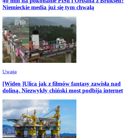
40 mln na pokonanie PiSu i Orbana z Brukseli?
Niemieckie media już się tym chwalą
Uwaga
[Wideo ]Ulica jak z filmów fantasy zawisła nad
doliną. Niezwykły chiński most podbija internet