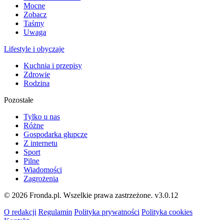
Mocne
Zobacz
Taśmy
Uwaga
Lifestyle i obyczaje
Kuchnia i przepisy
Zdrowie
Rodzina
Pozostałe
Tylko u nas
Różne
Gospodarka głupcze
Z internetu
Sport
Pilne
Wiadomości
Zagrożenia
© 2026 Fronda.pl. Wszelkie prawa zastrzeżone.
v3.0.12
O redakcji
Regulamin
Polityka prywatności
Polityka cookies