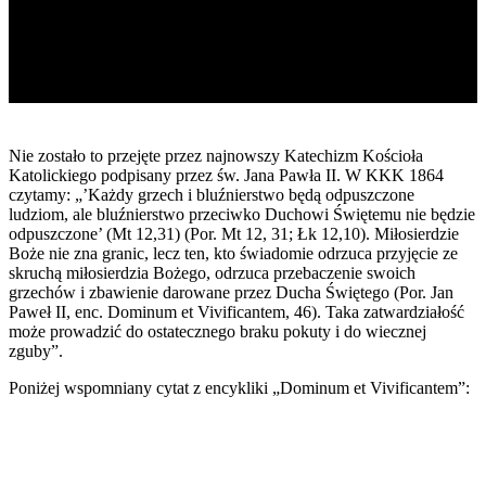
Nie zostało to przejęte przez najnowszy Katechizm Kościoła
Katolickiego podpisany przez św. Jana Pawła II. W KKK 1864
czytamy: „’Każdy grzech i bluźnierstwo będą odpuszczone
ludziom, ale bluźnierstwo przeciwko Duchowi Świętemu nie będzie
odpuszczone’ (Mt 12,31) (Por. Mt 12, 31; Łk 12,10). Miłosierdzie
Boże nie zna granic, lecz ten, kto świadomie odrzuca przyjęcie ze
skruchą miłosierdzia Bożego, odrzuca przebaczenie swoich
grzechów i zbawienie darowane przez Ducha Świętego (Por. Jan
Paweł II, enc. Dominum et Vivificantem, 46). Taka zatwardziałość
może prowadzić do ostatecznego braku pokuty i do wiecznej
zguby”.
Poniżej wspomniany cytat z encykliki „Dominum et Vivificantem”: