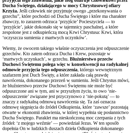
przyjęcia tego zbawienia, jakie Bóg ofiaruje człowiekowi przez
Ducha Świętego, działającego w mocy Chrystusowej ofiary
Krzyża.
Jeśli człowiek nie przyjmuje owego „przekonywania o
grzechu”, które pochodzi od Ducha Świętego i które ma charakter
zbawczy, to zarazem odrzuca ‘przyjście’ Pocieszyciela — to
‘przyjście’, jakie dokonało się w tajemnicy paschalnej, a które
zespolone jest z odkupieńczą mocą Krwi Chrystusa: Krwi, która
‘oczyszcza sumienia z martwych uczynków’.
Wiemy, że owocem takiego właśnie oczyszczenia jest odpuszczenie
grzechów. Kto zatem odrzuca Ducha i Krew, pozostaje w
‘martwych uczynkach’, w grzechu.
Bluźnierstwo przeciw
Duchowi Świętemu polega więc w konsekwencji na radykalnej
odmowie przyjęcia tego odpuszczenia
, którego wewnętrznym
szafarzem jest Duch Święty, a które zakłada całą prawdę
nawrócenia, dokonanego przezeń w sumieniu. Jeśli Chrystus mówi,
że bluźnierstwo przeciw Duchowi Świętemu nie może być
odpuszczone ani w tym, ani w przyszłym życiu, to owo ‘nie-
odpuszczenie’ związane jest przyczynowo z ‘nie-pokutą’ — to
znaczy z radykalną odmową nawrócenia się. Ta zaś oznacza
odmowę sięgnięcia do źródeł Odkupienia, które ‘zawsze’ pozostają
otwarte w ekonomii zbawienia, w której wypełnia się posłannictwo
Ducha Świętego. Paraklet ma nieskończoną moc czerpania z tych
źródeł: ‘z mojego weźmie’ — powiedział Jezus. W ten sposób
dopełnia On w ludzkich duszach dzieła Odkupienia dokonanego