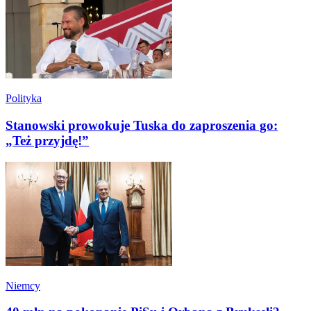
Polityka
Stanowski prowokuje Tuska do zaproszenia go:
„Też przyjdę!”
Niemcy