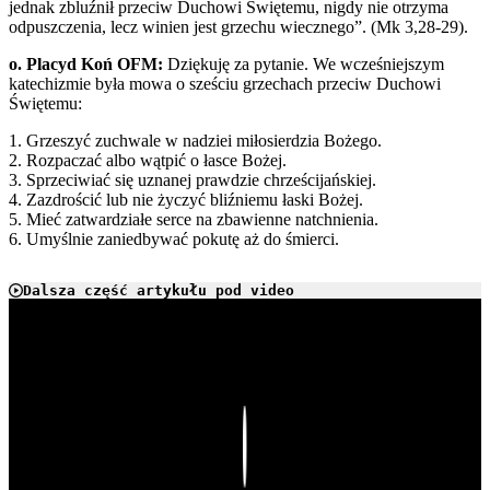
jednak zbluźnił przeciw Duchowi Świętemu, nigdy nie otrzyma
odpuszczenia, lecz winien jest grzechu wiecznego”. (Mk 3,28-29).
o. Placyd Koń OFM:
Dziękuję za pytanie. We wcześniejszym
katechizmie była mowa o sześciu grzechach przeciw Duchowi
Świętemu:
1. Grzeszyć zuchwale w nadziei miłosierdzia Bożego.
2. Rozpaczać albo wątpić o łasce Bożej.
3. Sprzeciwiać się uznanej prawdzie chrześcijańskiej.
4. Zazdrościć lub nie życzyć bliźniemu łaski Bożej.
5. Mieć zatwardziałe serce na zbawienne natchnienia.
6. Umyślnie zaniedbywać pokutę aż do śmierci.
Dalsza część artykułu pod video
Play