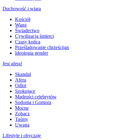
Duchowość i wiara
Kościół
Wiara
Świadectwo
Cywilizacja śmierci
Czasy końca
Prześladowanie chrześcijan
Ideologia gender
Jest afera!
Skandal
Afera
Odlot
Szokujące
Mądrości celebrytów
Sodoma i Gomora
Mocne
Zobacz
Taśmy
Uwaga
Lifestyle i obyczaje