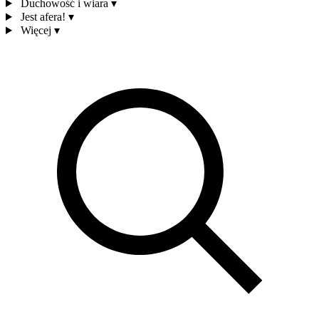
Duchowość i wiara
▾
Jest afera!
▾
Więcej
▾