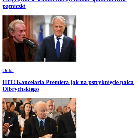
pątniczki
Odlot
HIT! Kancelaria Premiera jak na pstryknięcie palca
Olbrychskiego