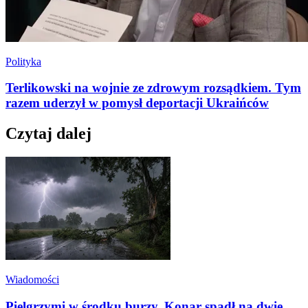
Polityka
Terlikowski na wojnie ze zdrowym rozsądkiem. Tym
razem uderzył w pomysł deportacji Ukraińców
Czytaj dalej
Wiadomości
Pielgrzymi w środku burzy. Konar spadł na dwie