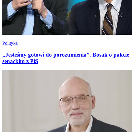
Polityka
„Jesteśmy gotowi do porozumienia”. Bosak o pakcie
senackim z PiS