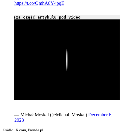
https://t.co/QmhA8Y4pqE
Dalsza część artykułu pod video
Play
— Michał Moskal (@Michal_Moskal)
December 6,
2023
Źródło: X.com, Fronda.pl