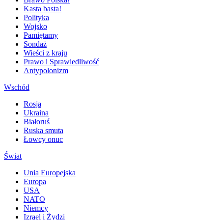
Kasta basta!
Polityka
Wojsko
Pamiętamy
Sondaż
Wieści z kraju
Prawo i Sprawiedliwość
Antypolonizm
Wschód
Rosja
Ukraina
Białoruś
Ruska smuta
Łowcy onuc
Świat
Unia Europejska
Europa
USA
NATO
Niemcy
Izrael i Żydzi