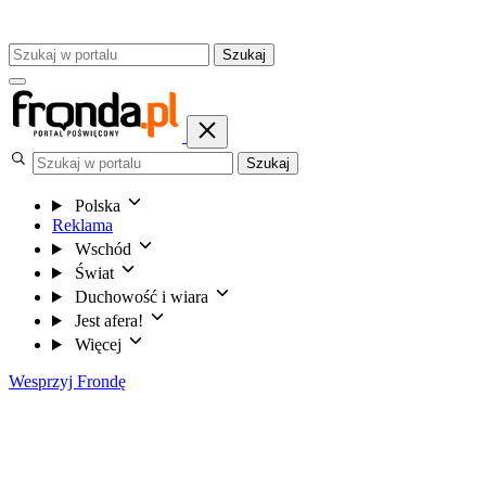
Szukaj
Szukaj
Polska
Reklama
Wschód
Świat
Duchowość i wiara
Jest afera!
Więcej
Wesprzyj Frondę