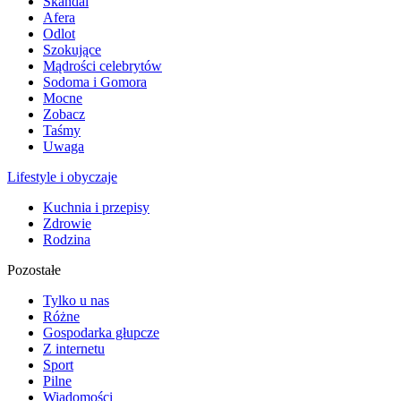
Skandal
Afera
Odlot
Szokujące
Mądrości celebrytów
Sodoma i Gomora
Mocne
Zobacz
Taśmy
Uwaga
Lifestyle i obyczaje
Kuchnia i przepisy
Zdrowie
Rodzina
Pozostałe
Tylko u nas
Różne
Gospodarka głupcze
Z internetu
Sport
Pilne
Wiadomości