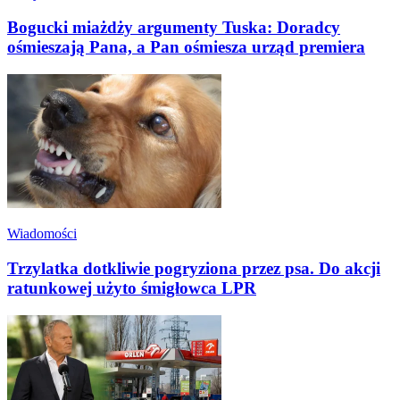
Bogucki miażdży argumenty Tuska: Doradcy
ośmieszają Pana, a Pan ośmiesza urząd premiera
Wiadomości
Trzylatka dotkliwie pogryziona przez psa. Do akcji
ratunkowej użyto śmigłowca LPR