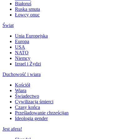
Białoruś
Ruska smuta
Łowcy onuc
Świat
Unia Europejska
Europa
USA
NATO
Niemcy
Izrael i Żydzi
Duchowość i wiara
Kościół
Wiara
Świadectwo
Cywilizacja śmierci
Czasy końca
Prześladowanie chrześcijan
Ideologia gender
Jest afera!