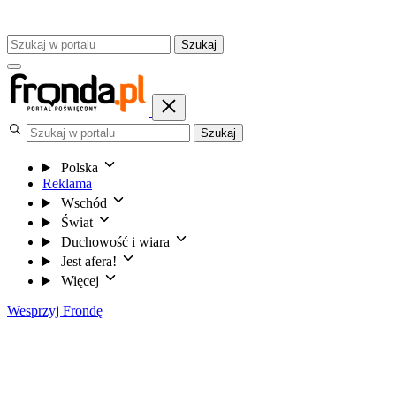
Szukaj
Szukaj
Polska
Reklama
Wschód
Świat
Duchowość i wiara
Jest afera!
Więcej
Wesprzyj Frondę