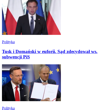
Polityka
Tusk i Domański w euforii. Sąd zdecydował ws.
subwencji PiS
Polityka