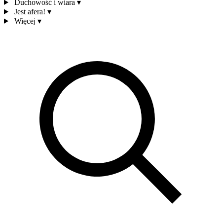
Duchowość i wiara
▾
Jest afera!
▾
Więcej
▾