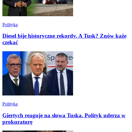
Polityka
Diesel bije historyczne rekordy. A Tusk? Znów każe
czekać
Polityka
Giertych reaguje na słowa Tuska. Polityk uderza w
prokuraturę