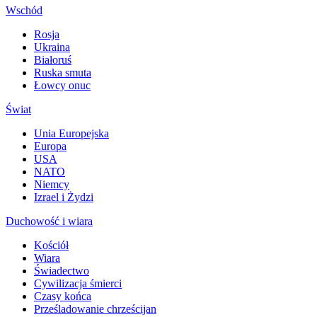
Wschód
Rosja
Ukraina
Białoruś
Ruska smuta
Łowcy onuc
Świat
Unia Europejska
Europa
USA
NATO
Niemcy
Izrael i Żydzi
Duchowość i wiara
Kościół
Wiara
Świadectwo
Cywilizacja śmierci
Czasy końca
Prześladowanie chrześcijan