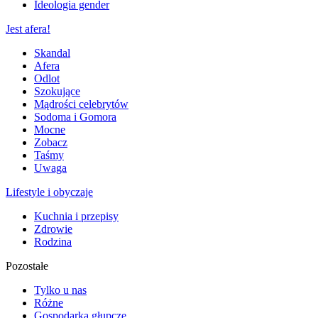
Ideologia gender
Jest afera!
Skandal
Afera
Odlot
Szokujące
Mądrości celebrytów
Sodoma i Gomora
Mocne
Zobacz
Taśmy
Uwaga
Lifestyle i obyczaje
Kuchnia i przepisy
Zdrowie
Rodzina
Pozostałe
Tylko u nas
Różne
Gospodarka głupcze