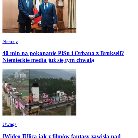
Niemcy
40 mln na pokonanie PiSu i Orbana z Brukseli?
Niemieckie media już się tym chwalą
Uwaga
[Wideo ]Ulica jak z filmów fantasy zawisła nad