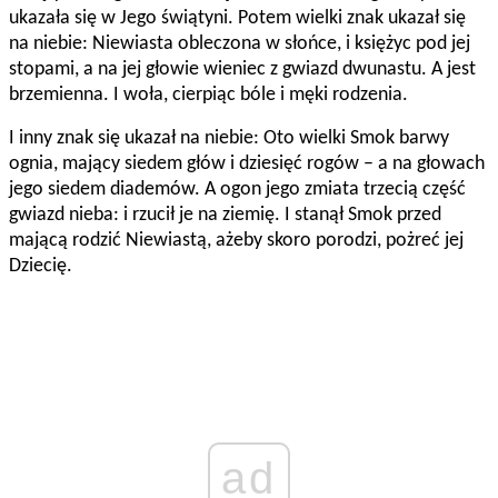
ukazała się w Jego świątyni. Potem wielki znak ukazał się
na niebie: Niewiasta obleczona w słońce, i księżyc pod jej
stopami, a na jej głowie wieniec z gwiazd dwunastu. A jest
brzemienna. I woła, cierpiąc bóle i męki rodzenia.
I inny znak się ukazał na niebie: Oto wielki Smok barwy
ognia, mający siedem głów i dziesięć rogów – a na głowach
jego siedem diademów. A ogon jego zmiata trzecią część
gwiazd nieba: i rzucił je na ziemię. I stanął Smok przed
mającą rodzić Niewiastą, ażeby skoro porodzi, pożreć jej
Dziecię.
ad