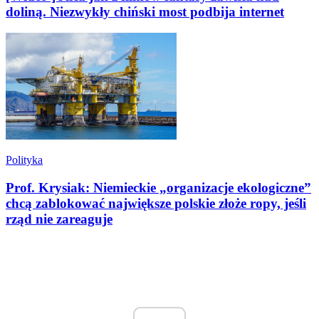
doliną. Niezwykły chiński most podbija internet
Polityka
Prof. Krysiak: Niemieckie „organizacje ekologiczne”
chcą zablokować największe polskie złoże ropy, jeśli
rząd nie zareaguje