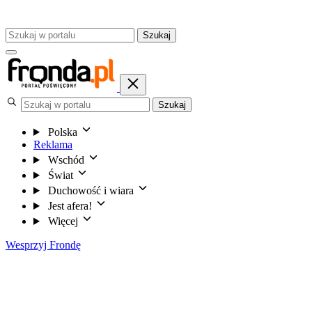
Szukaj
Szukaj
Polska
Reklama
Wschód
Świat
Duchowość i wiara
Jest afera!
Więcej
Wesprzyj Frondę