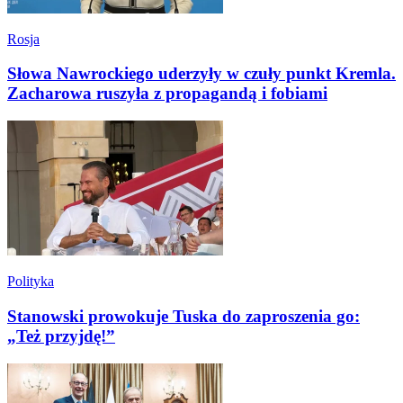
Rosja
Słowa Nawrockiego uderzyły w czuły punkt Kremla.
Zacharowa ruszyła z propagandą i fobiami
Polityka
Stanowski prowokuje Tuska do zaproszenia go:
„Też przyjdę!”