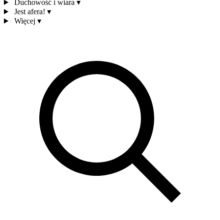
Duchowość i wiara
▾
Jest afera!
▾
Więcej
▾