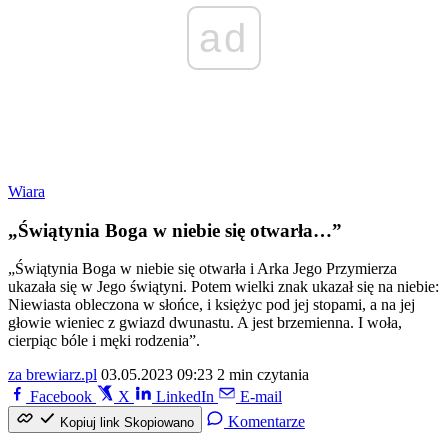
ad
Wiara
„Świątynia Boga w niebie się otwarła…”
„Świątynia Boga w niebie się otwarła i Arka Jego Przymierza
ukazała się w Jego świątyni. Potem wielki znak ukazał się na niebie:
Niewiasta obleczona w słońce, i księżyc pod jej stopami, a na jej
głowie wieniec z gwiazd dwunastu. A jest brzemienna. I woła,
cierpiąc bóle i męki rodzenia”.
za brewiarz.pl
03.05.2023 09:23
2 min czytania
Facebook
X
LinkedIn
E-mail
Komentarze
Kopiuj link
Skopiowano