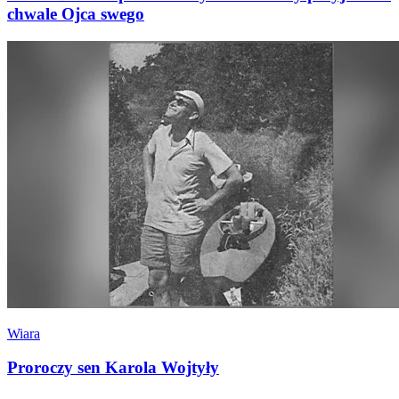
chwale Ojca swego
Wiara
Proroczy sen Karola Wojtyły