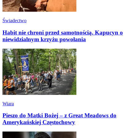
Świadectwo
Habit nie chroni przed samotnością. Kapucyn o
niewidzialnym krzyżu powołania
Wiara
Pieszo do Matki Bożej – z Great Meadows do
Amerykańskiej Częstochowy