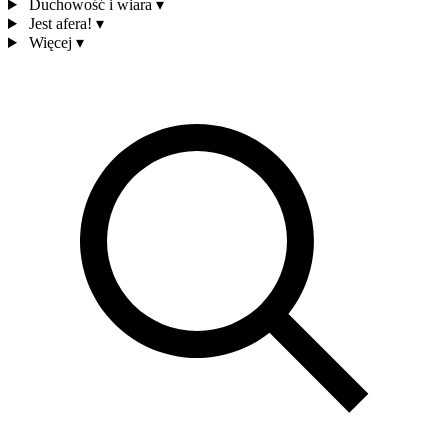
Duchowość i wiara
▾
Jest afera!
▾
Więcej
▾