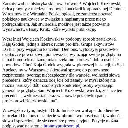
Zarzuty wobec historyka skierował również Wojciech Kozłowski,
radca prawny z międzynarodowej kancelarii korporacyjnej Dentons.
W rozmowie z Wirtualną Polską ogłosił, że zamierza pozwać
polskiego naukowca w związku z napisanym przez niego
podręcznikiem. Jak stwierdził, możliwe jest także pozwanie
wydawnictwa Biały Kruk, które wydało publikację.
Wcześniej Wojciech Kozłowski w podobny sposób zaatakował
Kaję Godek, jedną z liderek ruchu pro-life. Grupa aktywistów
LGBT. przy wsparciu kancelarii Dentons, wytoczyła przeciwko
działaczce powództwo, ponieważ ta, wyrażając swoje poglądy na
temat homoseksualizmu, miała rzekomo naruszyć dobra osobiste
powodów. Choć Kaja Godek wygrała w pierwszej instancji, to Sąd
Apelacyjny w Warszawie skierował sprawę do ponownego
rozpatrzenia, tworząc niebezpieczny dla wartości wolności słowa
precedens, który oznacza odejście od zasady, w myśl której nie
można naruszyć dóbr osobistych konkretnej osoby wyrażając
generalne poglądy. Sam Wojciech Kozłowski twierdzi, że chce ten
precedens „wykorzystać teraz w sprawie przeciwko panu
profesorowi Roszkowskiemu”.
W związku z tym, Instytut Ordo Iuris skierował apel do klientów
kancelarii Dentons o stanięcie w obronie wolności nauki, wolności
słowa i sprzeciwienie się cenzurze prewencyjnej. Petycję można
podpisywać na stronie
bronmyprofesora.pl
.