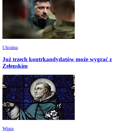
Ukraina
Już trzech kontrkandydatów może wygrać z
Zełenskim
Wiara