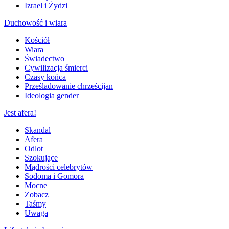
Izrael i Żydzi
Duchowość i wiara
Kościół
Wiara
Świadectwo
Cywilizacja śmierci
Czasy końca
Prześladowanie chrześcijan
Ideologia gender
Jest afera!
Skandal
Afera
Odlot
Szokujące
Mądrości celebrytów
Sodoma i Gomora
Mocne
Zobacz
Taśmy
Uwaga