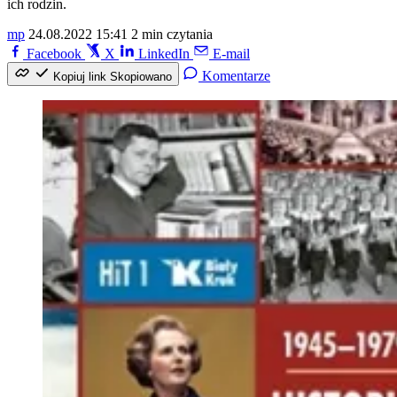
ich rodzin.
mp
24.08.2022 15:41
2 min czytania
Facebook
X
LinkedIn
E-mail
Komentarze
Kopiuj link
Skopiowano