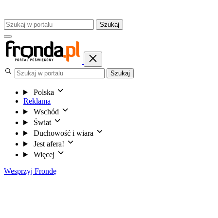
Szukaj
Szukaj
Polska
Reklama
Wschód
Świat
Duchowość i wiara
Jest afera!
Więcej
Wesprzyj Frondę