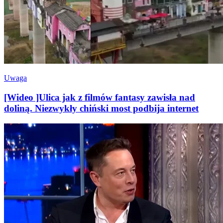
Uwaga
[Wideo ]Ulica jak z filmów fantasy zawisła nad
doliną. Niezwykły chiński most podbija internet