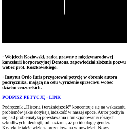
Play
· Wojciech Kozłowski, radca prawny z międzynarodowej
kancelarii korporacyjnej Dentons, zapowiedział złożenie pozwu
wobec prof. Roszkowskiego.
· Instytut Ordo Iuris przygotował petycję w obronie autora
podręcznika, mającą na celu wyrażenie sprzeciwu wobec
działań cenzorskich.
PODPISZ PETYCJĘ - LINK
Podręcznik ,,Historia i teraźniejszość” koncentruje się na wskazaniu
problemów jakie dotykają ludzkość w naszej epoce. Autor pochyla
się nad problematyką powstawania i funkcjonowania różnych
szkodliwych ideologii, od nazizmu, aż po ideologię gender.
Krytykuje także wizję zaprezentowaną w powieści „Nowy