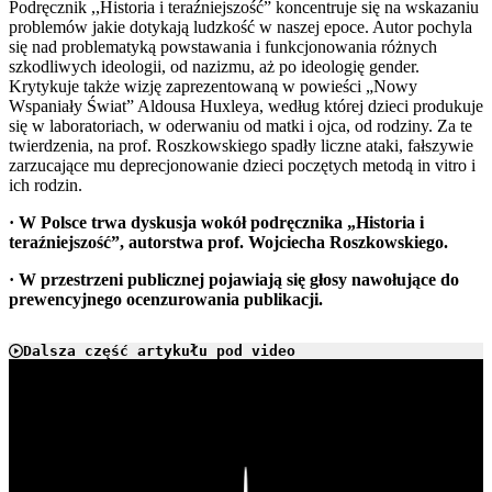
Podręcznik ,,Historia i teraźniejszość” koncentruje się na wskazaniu
problemów jakie dotykają ludzkość w naszej epoce. Autor pochyla
się nad problematyką powstawania i funkcjonowania różnych
szkodliwych ideologii, od nazizmu, aż po ideologię gender.
Krytykuje także wizję zaprezentowaną w powieści „Nowy
Wspaniały Świat” Aldousa Huxleya, według której dzieci produkuje
się w laboratoriach, w oderwaniu od matki i ojca, od rodziny. Za te
twierdzenia, na prof. Roszkowskiego spadły liczne ataki, fałszywie
zarzucające mu deprecjonowanie dzieci poczętych metodą in vitro i
ich rodzin.
· W Polsce trwa dyskusja wokół podręcznika „Historia i
teraźniejszość”, autorstwa prof. Wojciecha Roszkowskiego.
· W przestrzeni publicznej pojawiają się głosy nawołujące do
prewencyjnego ocenzurowania publikacji.
Dalsza część artykułu pod video