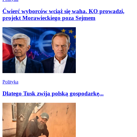
Ćwierć wyborców wciąż się waha. KO prowadzi,
projekt Morawieckiego poza Sejmem
Polityka
Dlatego Tusk zwija polską gospodarkę...