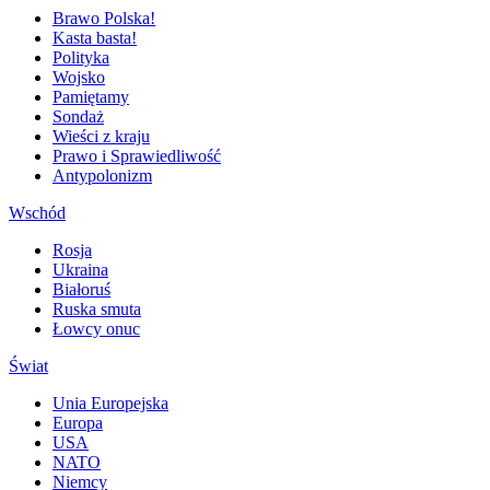
Brawo Polska!
Kasta basta!
Polityka
Wojsko
Pamiętamy
Sondaż
Wieści z kraju
Prawo i Sprawiedliwość
Antypolonizm
Wschód
Rosja
Ukraina
Białoruś
Ruska smuta
Łowcy onuc
Świat
Unia Europejska
Europa
USA
NATO
Niemcy