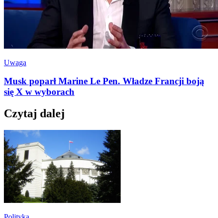
Uwaga
Musk poparł Marine Le Pen. Władze Francji boją
się X w wyborach
Czytaj dalej
Polityka