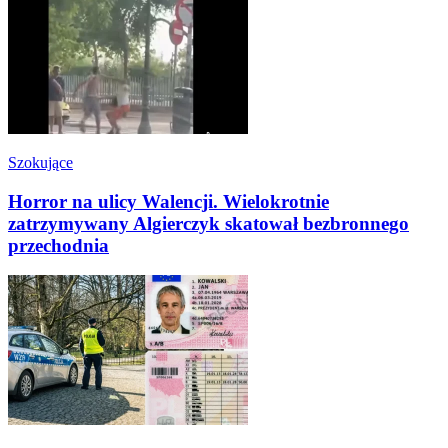
Szokujące
Horror na ulicy Walencji. Wielokrotnie
zatrzymywany Algierczyk skatował bezbronnego
przechodnia