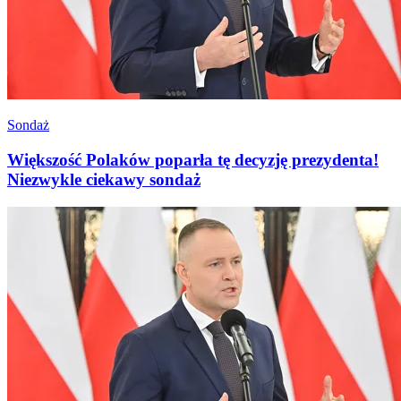
Sondaż
Większość Polaków poparła tę decyzję prezydenta!
Niezwykle ciekawy sondaż