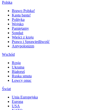
Polska
Brawo Polska!
Kasta basta!
Polityka
Wojsko
Pamiętamy
Sondaż
Wieści z kraju
Prawo i Sprawiedliwość
Antypolonizm
Wschód
Rosja
Ukraina
Białoruś
Ruska smuta
Łowcy onuc
Świat
Unia Europejska
Europa
USA