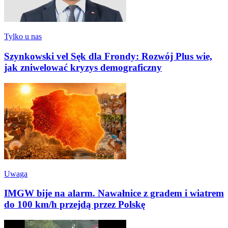
Tylko u nas
Szynkowski vel Sęk dla Frondy: Rozwój Plus wie,
jak zniwelować kryzys demograficzny
Uwaga
IMGW bije na alarm. Nawałnice z gradem i wiatrem
do 100 km/h przejdą przez Polskę