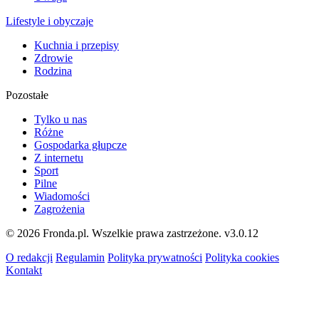
Lifestyle i obyczaje
Kuchnia i przepisy
Zdrowie
Rodzina
Pozostałe
Tylko u nas
Różne
Gospodarka głupcze
Z internetu
Sport
Pilne
Wiadomości
Zagrożenia
© 2026 Fronda.pl. Wszelkie prawa zastrzeżone.
v3.0.12
O redakcji
Regulamin
Polityka prywatności
Polityka cookies
Kontakt