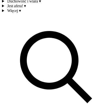
Duchowość i wiara
▾
Jest afera!
▾
Więcej
▾