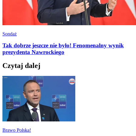
Sondaż
Tak dobrze jeszcze nie było! Fenomenalny wynik
prezydenta Nawrockiego
Czytaj dalej
Brawo Polska!