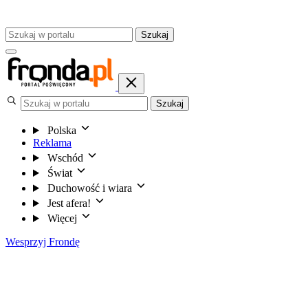
Szukaj
Szukaj
Polska
Reklama
Wschód
Świat
Duchowość i wiara
Jest afera!
Więcej
Wesprzyj Frondę