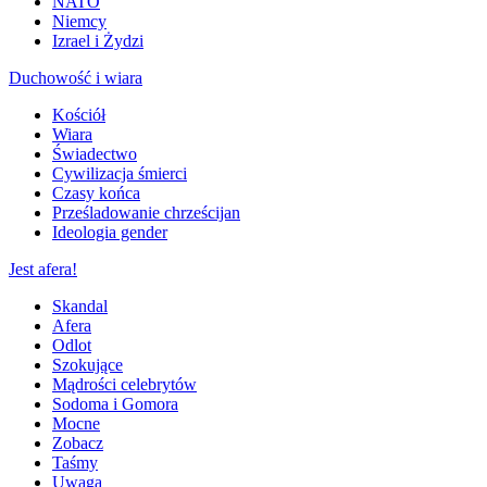
NATO
Niemcy
Izrael i Żydzi
Duchowość i wiara
Kościół
Wiara
Świadectwo
Cywilizacja śmierci
Czasy końca
Prześladowanie chrześcijan
Ideologia gender
Jest afera!
Skandal
Afera
Odlot
Szokujące
Mądrości celebrytów
Sodoma i Gomora
Mocne
Zobacz
Taśmy
Uwaga