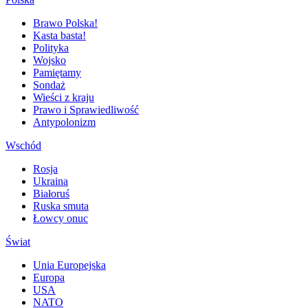
Brawo Polska!
Kasta basta!
Polityka
Wojsko
Pamiętamy
Sondaż
Wieści z kraju
Prawo i Sprawiedliwość
Antypolonizm
Wschód
Rosja
Ukraina
Białoruś
Ruska smuta
Łowcy onuc
Świat
Unia Europejska
Europa
USA
NATO