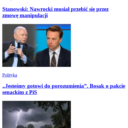
Stanowski: Nawrocki musiał przebić się przez
zmowę manipulacji
Polityka
„Jesteśmy gotowi do porozumienia”. Bosak o pakcie
senackim z PiS