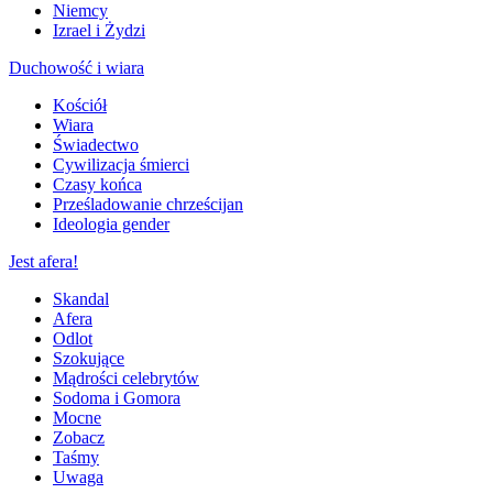
Niemcy
Izrael i Żydzi
Duchowość i wiara
Kościół
Wiara
Świadectwo
Cywilizacja śmierci
Czasy końca
Prześladowanie chrześcijan
Ideologia gender
Jest afera!
Skandal
Afera
Odlot
Szokujące
Mądrości celebrytów
Sodoma i Gomora
Mocne
Zobacz
Taśmy
Uwaga