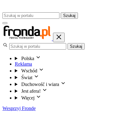
Szukaj
Szukaj
Polska
Reklama
Wschód
Świat
Duchowość i wiara
Jest afera!
Więcej
Wesprzyj Frondę