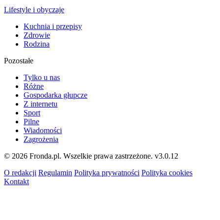
Lifestyle i obyczaje
Kuchnia i przepisy
Zdrowie
Rodzina
Pozostałe
Tylko u nas
Różne
Gospodarka głupcze
Z internetu
Sport
Pilne
Wiadomości
Zagrożenia
© 2026 Fronda.pl. Wszelkie prawa zastrzeżone.
v3.0.12
O redakcji
Regulamin
Polityka prywatności
Polityka cookies
Kontakt