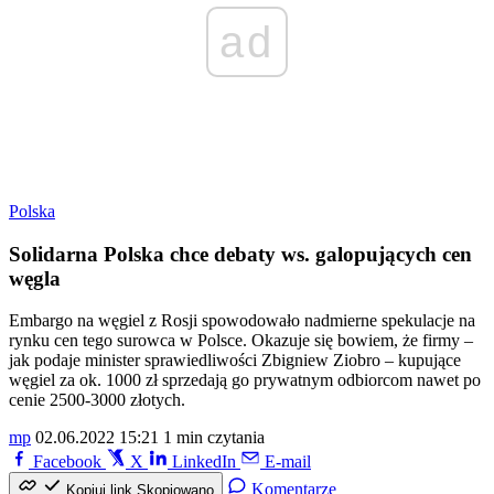
ad
Polska
Solidarna Polska chce debaty ws. galopujących cen
węgla
Embargo na węgiel z Rosji spowodowało nadmierne spekulacje na
rynku cen tego surowca w Polsce. Okazuje się bowiem, że firmy –
jak podaje minister sprawiedliwości Zbigniew Ziobro – kupujące
węgiel za ok. 1000 zł sprzedają go prywatnym odbiorcom nawet po
cenie 2500-3000 złotych.
mp
02.06.2022 15:21
1 min czytania
Facebook
X
LinkedIn
E-mail
Komentarze
Kopiuj link
Skopiowano