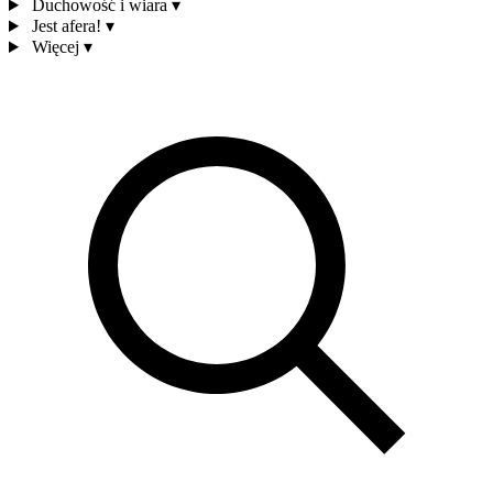
Duchowość i wiara
▾
Jest afera!
▾
Więcej
▾