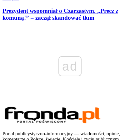
Prezydent wspomniał o Czarzastym. „Precz z
komuną!” – zaczął skandować tłum
ad
Portal publicystyczno-informacyjny — wiadomości, opinie,
komentarze o Polsce, świecie, Kościele i życiu publicznym.