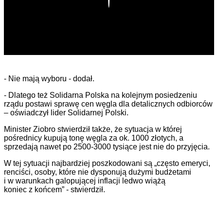
- Nie mają wyboru - dodał.
- Dlatego też Solidarna Polska na kolejnym posiedzeniu
rządu postawi sprawę cen węgla dla detalicznych odbiorców
– oświadczył lider Solidarnej Polski.
Minister Ziobro stwierdził także, że sytuacja w której
pośrednicy kupują tonę węgla za ok. 1000 złotych, a
sprzedają nawet po 2500-3000 tysiące jest nie do przyjęcia.
W tej sytuacji najbardziej poszkodowani są „często emeryci,
renciści, osoby, które nie dysponują dużymi budżetami
i w warunkach galopującej inflacji ledwo wiążą
koniec z końcem” - stwierdził.