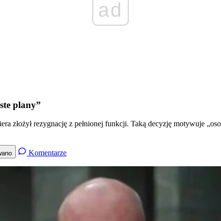
ad
ste plany”
a złożył rezygnację z pełnionej funkcji. Taką decyzję motywuje „oso
Komentarze
wano