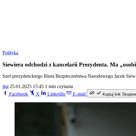
Polityka
Siewiera odchodzi z kancelarii Prezydenta. Ma „osobi
Szef prezydenckiego Biura Bezpieczeństwa Narodowego Jacek Siewier
jkg
25.01.2025 15:45
1 min czytania
Facebook
X
LinkedIn
E-mail
Kopiuj link
Skopio