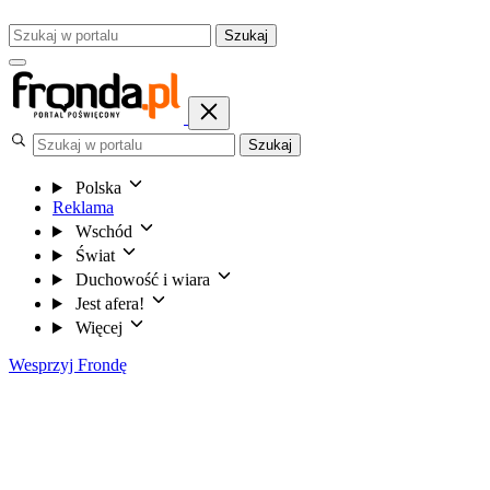
Szukaj
Szukaj
Polska
Reklama
Wschód
Świat
Duchowość i wiara
Jest afera!
Więcej
Wesprzyj Frondę