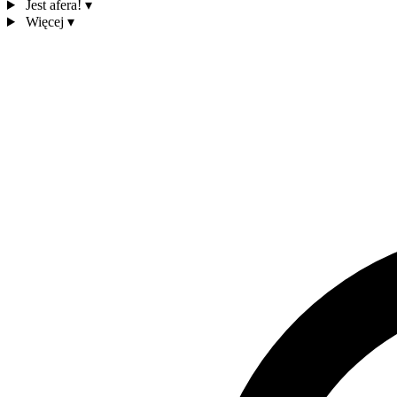
Jest afera!
▾
Więcej
▾