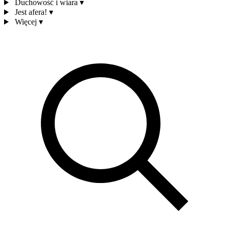
Duchowość i wiara
▾
Jest afera!
▾
Więcej
▾