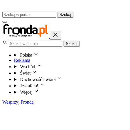
Szukaj
Szukaj
Polska
Reklama
Wschód
Świat
Duchowość i wiara
Jest afera!
Więcej
Wesprzyj Frondę