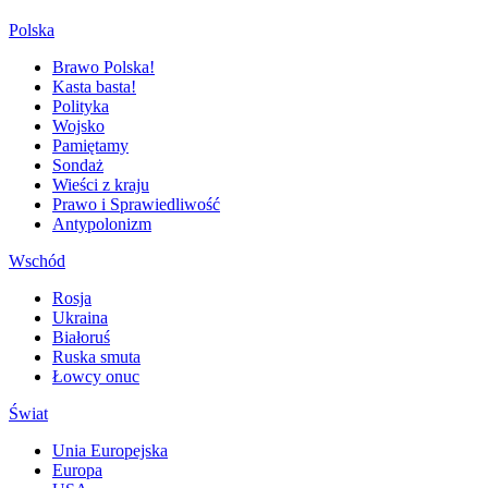
Polska
Brawo Polska!
Kasta basta!
Polityka
Wojsko
Pamiętamy
Sondaż
Wieści z kraju
Prawo i Sprawiedliwość
Antypolonizm
Wschód
Rosja
Ukraina
Białoruś
Ruska smuta
Łowcy onuc
Świat
Unia Europejska
Europa