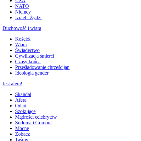
USA
NATO
Niemcy
Izrael i Żydzi
Duchowość i wiara
Kościół
Wiara
Świadectwo
Cywilizacja śmierci
Czasy końca
Prześladowanie chrześcijan
Ideologia gender
Jest afera!
Skandal
Afera
Odlot
Szokujące
Mądrości celebrytów
Sodoma i Gomora
Mocne
Zobacz
Taśmy