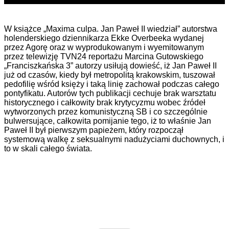
W książce „Maxima culpa. Jan Paweł II wiedział” autorstwa
holenderskiego dziennikarza Ekke Overbeeka wydanej
przez Agorę oraz w wyprodukowanym i wyemitowanym
przez telewizję TVN24 reportażu Marcina Gutowskiego
„Franciszkańska 3” autorzy usiłują dowieść, iż Jan Paweł II
już od czasów, kiedy był metropolitą krakowskim, tuszował
pedofilię wśród księży i taką linię zachował podczas całego
pontyfikatu. Autorów tych publikacji cechuje brak warsztatu
historycznego i całkowity brak krytycyzmu wobec źródeł
wytworzonych przez komunistyczną SB i co szczególnie
bulwersujące, całkowita pomijanie tego, iż to właśnie Jan
Paweł II był pierwszym papieżem, który rozpoczął
systemową walkę z seksualnymi nadużyciami duchownych, i
to w skali całego świata.