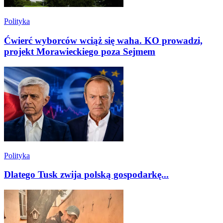
Polityka
Ćwierć wyborców wciąż się waha. KO prowadzi,
projekt Morawieckiego poza Sejmem
Polityka
Dlatego Tusk zwija polską gospodarkę...