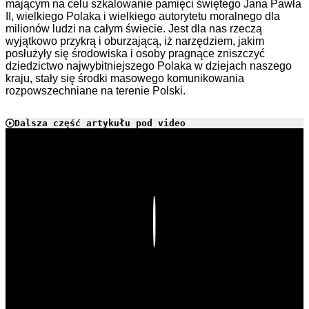
mającym na celu szkalowanie pamięci świętego Jana Pawła
II, wielkiego Polaka i wielkiego autorytetu moralnego dla
milionów ludzi na całym świecie. Jest dla nas rzeczą
wyjątkowo przykrą i oburzającą, iż narzędziem, jakim
posłużyły się środowiska i osoby pragnące zniszczyć
dziedzictwo najwybitniejszego Polaka w dziejach naszego
kraju, stały się środki masowego komunikowania
rozpowszechniane na terenie Polski.
Dalsza część artykułu pod video
Play