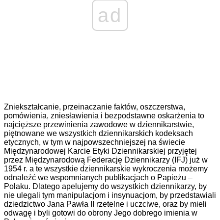
ad
Zniekształcanie, przeinaczanie faktów, oszczerstwa,
pomówienia, zniesławienia i bezpodstawne oskarżenia to
najcięższe przewinienia zawodowe w dziennikarstwie,
piętnowane we wszystkich dziennikarskich kodeksach
etycznych, w tym w najpowszechniejszej na świecie
Międzynarodowej Karcie Etyki Dziennikarskiej przyjętej
przez Międzynarodową Federację Dziennikarzy (IFJ) już w
1954 r. a te wszystkie dziennikarskie wykroczenia możemy
odnaleźć we wspomnianych publikacjach o Papieżu –
Polaku. Dlatego apelujemy do wszystkich dziennikarzy, by
nie ulegali tym manipulacjom i insynuacjom, by przedstawiali
dziedzictwo Jana Pawła II rzetelne i uczciwe, oraz by mieli
odwagę i byli gotowi do obrony Jego dobrego imienia w