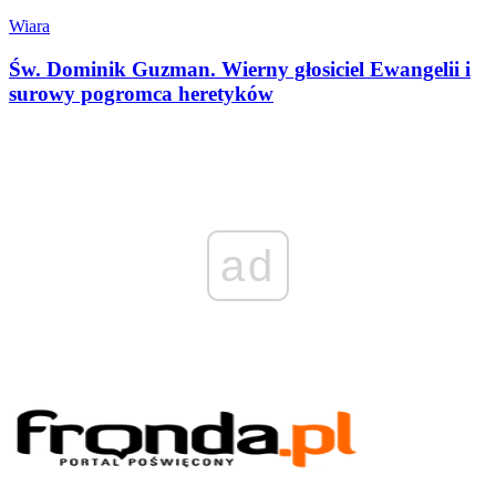
Wiara
Św. Dominik Guzman. Wierny głosiciel Ewangelii i
surowy pogromca heretyków
ad