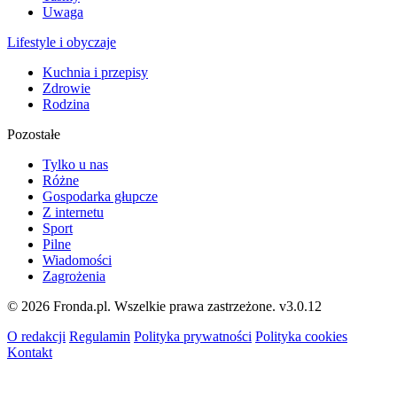
Uwaga
Lifestyle i obyczaje
Kuchnia i przepisy
Zdrowie
Rodzina
Pozostałe
Tylko u nas
Różne
Gospodarka głupcze
Z internetu
Sport
Pilne
Wiadomości
Zagrożenia
© 2026 Fronda.pl. Wszelkie prawa zastrzeżone.
v3.0.12
O redakcji
Regulamin
Polityka prywatności
Polityka cookies
Kontakt