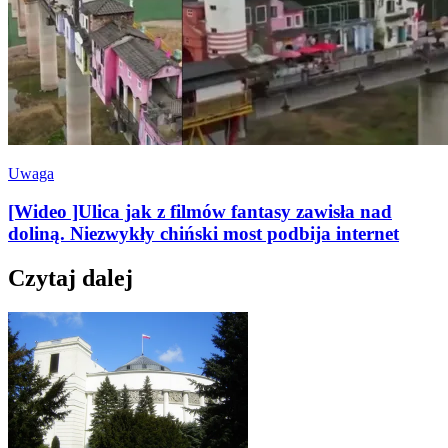
Uwaga
[Wideo ]Ulica jak z filmów fantasy zawisła nad
doliną. Niezwykły chiński most podbija internet
Czytaj dalej