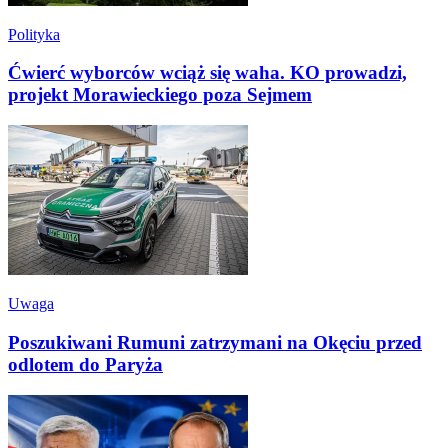
Polityka
Ćwierć wyborców wciąż się waha. KO prowadzi,
projekt Morawieckiego poza Sejmem
Uwaga
Poszukiwani Rumuni zatrzymani na Okęciu przed
odlotem do Paryża