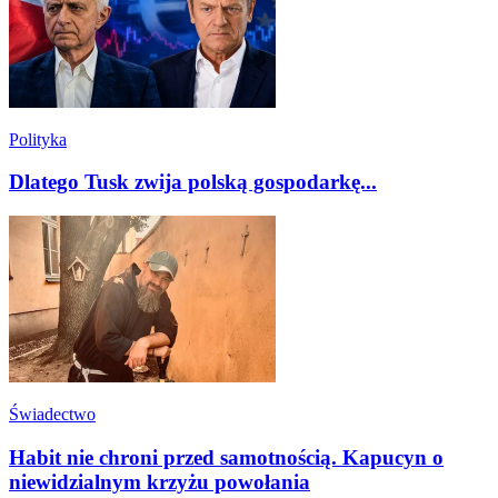
Polityka
Dlatego Tusk zwija polską gospodarkę...
Świadectwo
Habit nie chroni przed samotnością. Kapucyn o
niewidzialnym krzyżu powołania