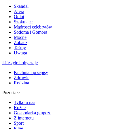
Skandal
Afera
Odlot
Szokujące
Mądrości celebrytów
Sodoma i Gomora
Mocne
Zobacz
Taśmy
Uwaga
Lifestyle i obyczaje
Kuchnia i przepisy
Zdrowie
Rodzina
Pozostałe
Tylko u nas
Różne
Gospodarka głupcze
Z internetu
Sport
Pilne