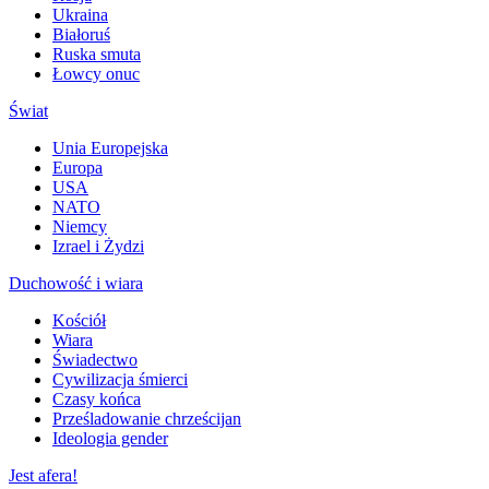
Ukraina
Białoruś
Ruska smuta
Łowcy onuc
Świat
Unia Europejska
Europa
USA
NATO
Niemcy
Izrael i Żydzi
Duchowość i wiara
Kościół
Wiara
Świadectwo
Cywilizacja śmierci
Czasy końca
Prześladowanie chrześcijan
Ideologia gender
Jest afera!