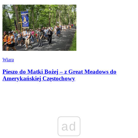
Wiara
Pieszo do Matki Bożej – z Great Meadows do
Amerykańskiej Częstochowy
ad