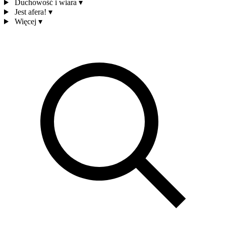
Duchowość i wiara
▾
Jest afera!
▾
Więcej
▾