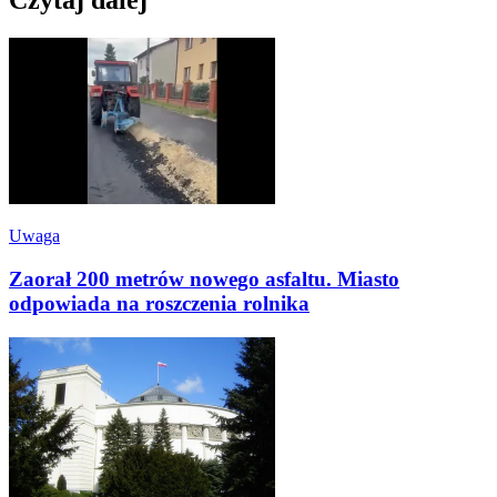
Czytaj dalej
Uwaga
Zaorał 200 metrów nowego asfaltu. Miasto
odpowiada na roszczenia rolnika