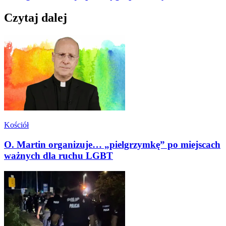
Czytaj dalej
Kościół
O. Martin organizuje… „pielgrzymkę” po miejscach
ważnych dla ruchu LGBT