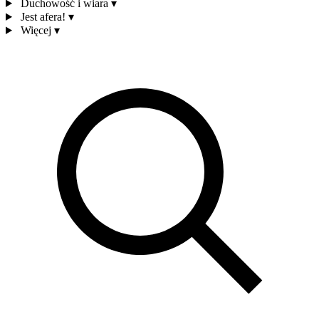
Duchowość i wiara
▾
Jest afera!
▾
Więcej
▾