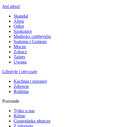
Jest afera!
Skandal
Afera
Odlot
Szokujące
Mądrości celebrytów
Sodoma i Gomora
Mocne
Zobacz
Taśmy
Uwaga
Lifestyle i obyczaje
Kuchnia i przepisy
Zdrowie
Rodzina
Pozostałe
Tylko u nas
Różne
Gospodarka głupcze
Z internetu