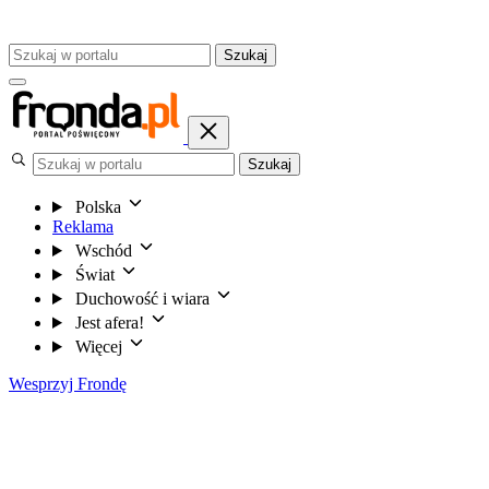
Szukaj
Szukaj
Polska
Reklama
Wschód
Świat
Duchowość i wiara
Jest afera!
Więcej
Wesprzyj Frondę