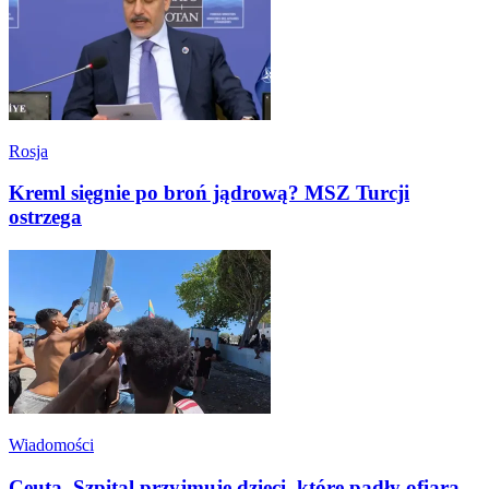
Rosja
Kreml sięgnie po broń jądrową? MSZ Turcji
ostrzega
Wiadomości
Ceuta. Szpital przyjmuje dzieci, które padły ofiarą