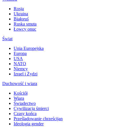
Rosja
Ukraina
Białoruś
Ruska smuta
Łowcy onuc
Świat
Unia Europejska
Europa
USA
NATO
Niemcy
Izrael i Żydzi
Duchowość i wiara
Kościół
Wiara
Świadectwo
Cywilizacja śmierci
Czasy końca
Prześladowanie chrześcijan
Ideologia gender