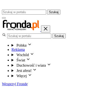
Szukaj
Szukaj
Polska
Reklama
Wschód
Świat
Duchowość i wiara
Jest afera!
Więcej
Wesprzyj Frondę