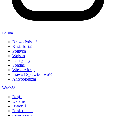
Polska
Brawo Polska!
Kasta basta!
Polityka
Wojsko
Pamiętamy
Sondaż
Wieści z kraju
Prawo i Sprawiedliwość
Antypolonizm
Wschód
Rosja
Ukraina
Białoruś
Ruska smuta
Łowcy onuc