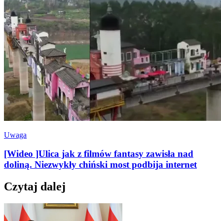
Uwaga
[Wideo ]Ulica jak z filmów fantasy zawisła nad
doliną. Niezwykły chiński most podbija internet
Czytaj dalej