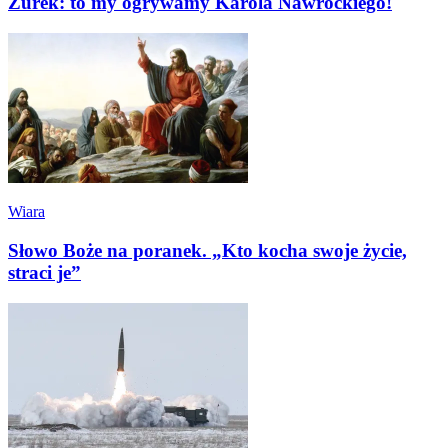
Żurek: to my ogrywamy Karola Nawrockiego!
Wiara
Słowo Boże na poranek. „Kto kocha swoje życie,
straci je”