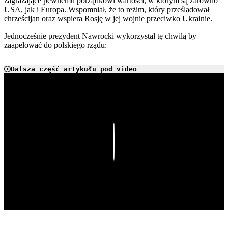
zagrażające pewnemu porządkowi wartości, w którym są zarówno
USA, jak i Europa. Wspomniał, że to reżim, który prześladował
chrześcijan oraz wspiera Rosję w jej wojnie przeciwko Ukrainie.
Jednocześnie prezydent Nawrocki wykorzystał tę chwilą by
zaapelować do polskiego rządu:
Dalsza część artykułu pod video
Play