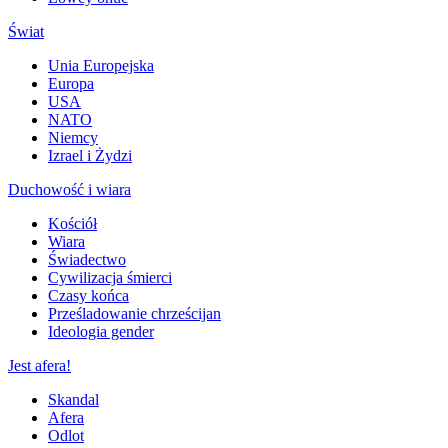
Świat
Unia Europejska
Europa
USA
NATO
Niemcy
Izrael i Żydzi
Duchowość i wiara
Kościół
Wiara
Świadectwo
Cywilizacja śmierci
Czasy końca
Prześladowanie chrześcijan
Ideologia gender
Jest afera!
Skandal
Afera
Odlot