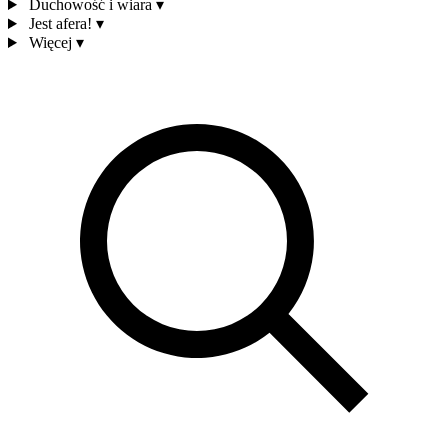
Duchowość i wiara
▾
Jest afera!
▾
Więcej
▾