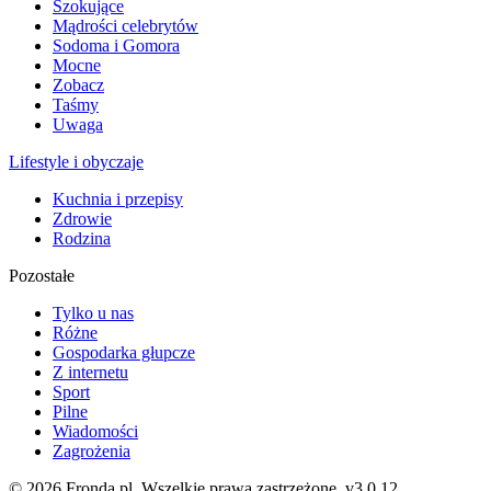
Szokujące
Mądrości celebrytów
Sodoma i Gomora
Mocne
Zobacz
Taśmy
Uwaga
Lifestyle i obyczaje
Kuchnia i przepisy
Zdrowie
Rodzina
Pozostałe
Tylko u nas
Różne
Gospodarka głupcze
Z internetu
Sport
Pilne
Wiadomości
Zagrożenia
© 2026 Fronda.pl. Wszelkie prawa zastrzeżone.
v3.0.12