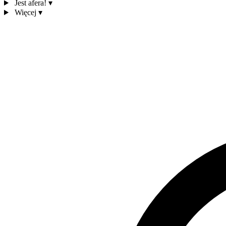
Jest afera!
▾
Więcej
▾