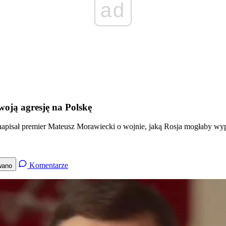
ad
swoją agresję na Polskę
napisał premier Mateusz Morawiecki o wojnie, jaką Rosja mogłaby wypow
Komentarze
wano