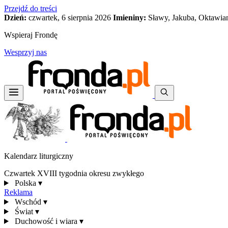
Przejdź do treści
Dzień:
czwartek, 6 sierpnia 2026
Imieniny:
Sławy, Jakuba, Oktawia
Wspieraj Frondę
Wesprzyj nas
Kalendarz liturgiczny
Czwartek XVIII tygodnia okresu zwykłego
Polska
▾
Reklama
Wschód
▾
Świat
▾
Duchowość i wiara
▾