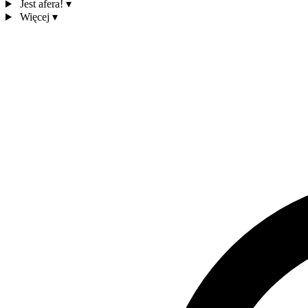
Jest afera!
▾
Więcej
▾