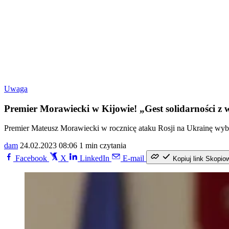
Uwaga
Premier Morawiecki w Kijowie! „Gest solidarności z 
Premier Mateusz Morawiecki w rocznicę ataku Rosji na Ukrainę wybrał
dam
24.02.2023 08:06
1 min czytania
Facebook
X
LinkedIn
E-mail
Kopiuj link
Skopio