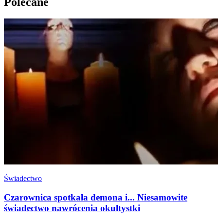
Polecane
Świadectwo
Czarownica spotkała demona i... Niesamowite
świadectwo nawrócenia okultystki