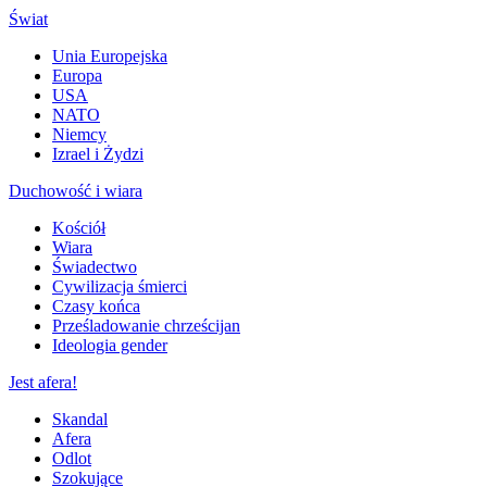
Świat
Unia Europejska
Europa
USA
NATO
Niemcy
Izrael i Żydzi
Duchowość i wiara
Kościół
Wiara
Świadectwo
Cywilizacja śmierci
Czasy końca
Prześladowanie chrześcijan
Ideologia gender
Jest afera!
Skandal
Afera
Odlot
Szokujące