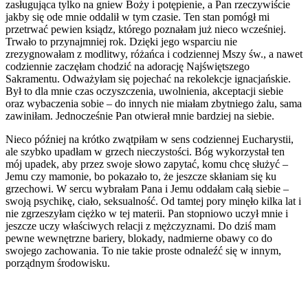
zasługująca tylko na gniew Boży i potępienie, a Pan rzeczywiście
jakby się ode mnie oddalił w tym czasie. Ten stan pomógł mi
przetrwać pewien ksiądz, którego poznałam już nieco wcześniej.
Trwało to przynajmniej rok. Dzięki jego wsparciu nie
zrezygnowałam z modlitwy, różańca i codziennej Mszy św., a nawet
codziennie zaczęłam chodzić na adorację Najświętszego
Sakramentu. Odważyłam się pojechać na rekolekcje ignacjańskie.
Był to dla mnie czas oczyszczenia, uwolnienia, akceptacji siebie
oraz wybaczenia sobie – do innych nie miałam zbytniego żalu, sama
zawiniłam. Jednocześnie Pan otwierał mnie bardziej na siebie.
Nieco później na krótko zwątpiłam w sens codziennej Eucharystii,
ale szybko upadłam w grzech nieczystości. Bóg wykorzystał ten
mój upadek, aby przez swoje słowo zapytać, komu chcę służyć –
Jemu czy mamonie, bo pokazało to, że jeszcze skłaniam się ku
grzechowi. W sercu wybrałam Pana i Jemu oddałam całą siebie –
swoją psychikę, ciało, seksualność. Od tamtej pory minęło kilka lat i
nie zgrzeszyłam ciężko w tej materii. Pan stopniowo uczył mnie i
jeszcze uczy właściwych relacji z mężczyznami. Do dziś mam
pewne wewnętrzne bariery, blokady, nadmierne obawy co do
swojego zachowania. To nie takie proste odnaleźć się w innym,
porządnym środowisku.