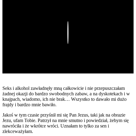
Play
Seks i alkohol zawładnęły mną całkowicie i nie przepuszczałam
żadnej okazji do bardzo swobodnych zabaw, a na dyskotekach i w
knajpach, wiadomo, ich nie brak… Wszystko to dawało mi dużo
frajdy i bardzo mnie bawiło.
Jakoś w tym czasie przyśnił mi się Pan Jezus, taki jak na obrazie
Jezu, ufam Tobie. Patrzył na mnie smutno i powiedział, żebym się
nawróciła i że wkrótce wróci. Uznałam to tylko za sen i
zlekceważyłam.