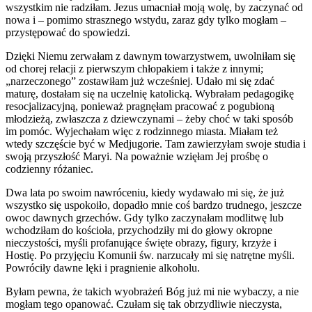
wszystkim nie radziłam. Jezus umacniał moją wolę, by zaczynać od
nowa i – pomimo strasznego wstydu, zaraz gdy tylko mogłam –
przystępować do spowiedzi.
Dzięki Niemu zerwałam z dawnym towarzystwem, uwolniłam się
od chorej relacji z pierwszym chłopakiem i także z innymi;
„narzeczonego” zostawiłam już wcześniej. Udało mi się zdać
maturę, dostałam się na uczelnię katolicką. Wybrałam pedagogikę
resocjalizacyjną, ponieważ pragnęłam pracować z pogubioną
młodzieżą, zwłaszcza z dziewczynami – żeby choć w taki sposób
im pomóc. Wyjechałam więc z rodzinnego miasta. Miałam też
wtedy szczęście być w Medjugorie. Tam zawierzyłam swoje studia i
swoją przyszłość Maryi. Na poważnie wzięłam Jej prośbę o
codzienny różaniec.
Dwa lata po swoim nawróceniu, kiedy wydawało mi się, że już
wszystko się uspokoiło, dopadło mnie coś bardzo trudnego, jeszcze
owoc dawnych grzechów. Gdy tylko zaczynałam modlitwę lub
wchodziłam do kościoła, przychodziły mi do głowy okropne
nieczystości, myśli profanujące święte obrazy, figury, krzyże i
Hostię. Po przyjęciu Komunii św. narzucały mi się natrętne myśli.
Powróciły dawne lęki i pragnienie alkoholu.
Byłam pewna, że takich wyobrażeń Bóg już mi nie wybaczy, a nie
mogłam tego opanować. Czułam się tak obrzydliwie nieczysta,