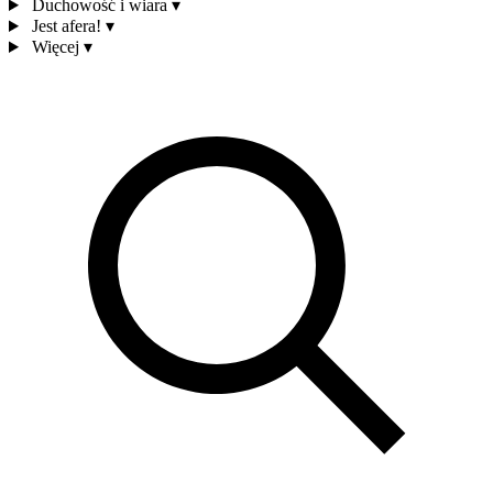
Duchowość i wiara
▾
Jest afera!
▾
Więcej
▾