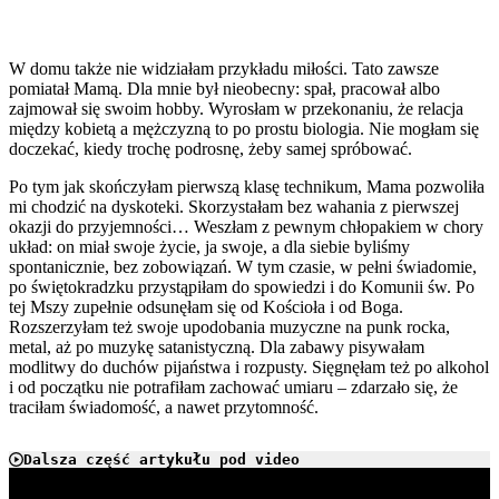
W domu także nie widziałam przykładu miłości. Tato zawsze
pomiatał Mamą. Dla mnie był nieobecny: spał, pracował albo
zajmował się swoim hobby. Wyrosłam w przekonaniu, że relacja
między kobietą a mężczyzną to po prostu biologia. Nie mogłam się
doczekać, kiedy trochę podrosnę, żeby samej spróbować.
Po tym jak skończyłam pierwszą klasę technikum, Mama pozwoliła
mi chodzić na dyskoteki. Skorzystałam bez wahania z pierwszej
okazji do przyjemności… Weszłam z pewnym chłopakiem w chory
układ: on miał swoje życie, ja swoje, a dla siebie byliśmy
spontanicznie, bez zobowiązań. W tym czasie, w pełni świadomie,
po świętokradzku przystąpiłam do spowiedzi i do Komunii św. Po
tej Mszy zupełnie odsunęłam się od Kościoła i od Boga.
Rozszerzyłam też swoje upodobania muzyczne na punk rocka,
metal, aż po muzykę satanistyczną. Dla zabawy pisywałam
modlitwy do duchów pijaństwa i rozpusty. Sięgnęłam też po alkohol
i od początku nie potrafiłam zachować umiaru – zdarzało się, że
traciłam świadomość, a nawet przytomność.
Dalsza część artykułu pod video