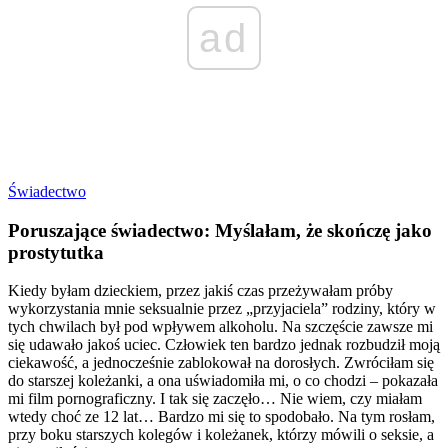
ad
Świadectwo
Poruszające świadectwo: Myślałam, że skończę jako
prostytutka
Kiedy byłam dzieckiem, przez jakiś czas przeżywałam próby
wykorzystania mnie seksualnie przez „przyjaciela” rodziny, który w
tych chwilach był pod wpływem alkoholu. Na szczęście zawsze mi
się udawało jakoś uciec. Człowiek ten bardzo jednak rozbudził moją
ciekawość, a jednocześnie zablokował na dorosłych. Zwróciłam się
do starszej koleżanki, a ona uświadomiła mi, o co chodzi – pokazała
mi film pornograficzny. I tak się zaczęło… Nie wiem, czy miałam
wtedy choć ze 12 lat… Bardzo mi się to spodobało. Na tym rosłam,
przy boku starszych kolegów i koleżanek, którzy mówili o seksie, a