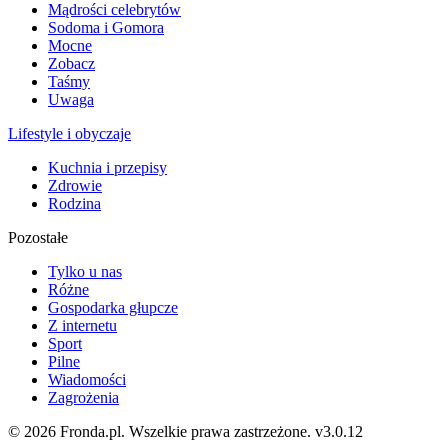
Mądrości celebrytów
Sodoma i Gomora
Mocne
Zobacz
Taśmy
Uwaga
Lifestyle i obyczaje
Kuchnia i przepisy
Zdrowie
Rodzina
Pozostałe
Tylko u nas
Różne
Gospodarka głupcze
Z internetu
Sport
Pilne
Wiadomości
Zagrożenia
© 2026 Fronda.pl. Wszelkie prawa zastrzeżone.
v3.0.12