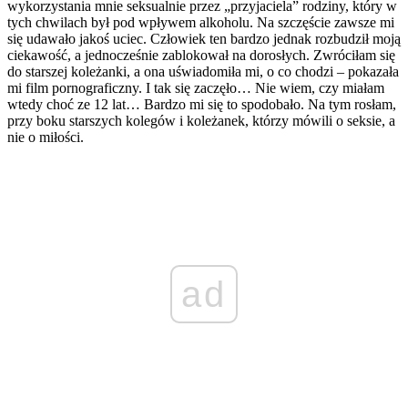
wykorzystania mnie seksualnie przez „przyjaciela” rodziny, który w
tych chwilach był pod wpływem alkoholu. Na szczęście zawsze mi
się udawało jakoś uciec. Człowiek ten bardzo jednak rozbudził moją
ciekawość, a jednocześnie zablokował na dorosłych. Zwróciłam się
do starszej koleżanki, a ona uświadomiła mi, o co chodzi – pokazała
mi film pornograficzny. I tak się zaczęło… Nie wiem, czy miałam
wtedy choć ze 12 lat… Bardzo mi się to spodobało. Na tym rosłam,
przy boku starszych kolegów i koleżanek, którzy mówili o seksie, a
nie o miłości.
ad