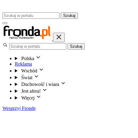
Szukaj
Szukaj
Polska
Reklama
Wschód
Świat
Duchowość i wiara
Jest afera!
Więcej
Wesprzyj Frondę