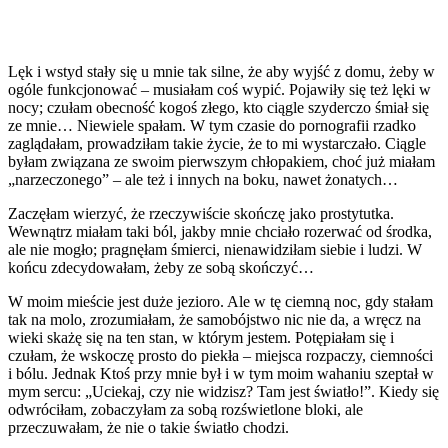
Lęk i wstyd stały się u mnie tak silne, że aby wyjść z domu, żeby w
ogóle funkcjonować – musiałam coś wypić. Pojawiły się też lęki w
nocy; czułam obecność kogoś złego, kto ciągle szyderczo śmiał się
ze mnie… Niewiele spałam. W tym czasie do pornografii rzadko
zaglądałam, prowadziłam takie życie, że to mi wystarczało. Ciągle
byłam związana ze swoim pierwszym chłopakiem, choć już miałam
„narzeczonego” – ale też i innych na boku, nawet żonatych…
Zaczęłam wierzyć, że rzeczywiście skończę jako prostytutka.
Wewnątrz miałam taki ból, jakby mnie chciało rozerwać od środka,
ale nie mogło; pragnęłam śmierci, nienawidziłam siebie i ludzi. W
końcu zdecydowałam, żeby ze sobą skończyć…
W moim mieście jest duże jezioro. Ale w tę ciemną noc, gdy stałam
tak na molo, zrozumiałam, że samobójstwo nic nie da, a wręcz na
wieki skażę się na ten stan, w którym jestem. Potępiałam się i
czułam, że wskoczę prosto do piekła – miejsca rozpaczy, ciemności
i bólu. Jednak Ktoś przy mnie był i w tym moim wahaniu szeptał w
mym sercu: „Uciekaj, czy nie widzisz? Tam jest światło!”. Kiedy się
odwróciłam, zobaczyłam za sobą rozświetlone bloki, ale
przeczuwałam, że nie o takie światło chodzi.