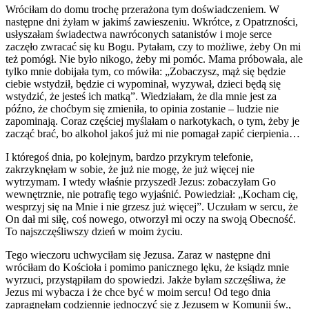
Wróciłam do domu trochę przerażona tym doświadczeniem. W
następne dni żyłam w jakimś zawieszeniu. Wkrótce, z Opatrzności,
usłyszałam świadectwa nawróconych satanistów i moje serce
zaczęło zwracać się ku Bogu. Pytałam, czy to możliwe, żeby On mi
też pomógł. Nie było nikogo, żeby mi pomóc. Mama próbowała, ale
tylko mnie dobijała tym, co mówiła: „Zobaczysz, mąż się będzie
ciebie wstydził, będzie ci wypominał, wyzywał, dzieci będą się
wstydzić, że jesteś ich matką”. Wiedziałam, że dla mnie jest za
późno, że choćbym się zmieniła, to opinia zostanie – ludzie nie
zapominają. Coraz częściej myślałam o narkotykach, o tym, żeby je
zacząć brać, bo alkohol jakoś już mi nie pomagał zapić cierpienia…
I któregoś dnia, po kolejnym, bardzo przykrym telefonie,
zakrzyknęłam w sobie, że już nie mogę, że już więcej nie
wytrzymam. I wtedy właśnie przyszedł Jezus: zobaczyłam Go
wewnętrznie, nie potrafię tego wyjaśnić. Powiedział: „Kocham cię,
wesprzyj się na Mnie i nie grzesz już więcej”. Uczułam w sercu, że
On dał mi siłę, coś nowego, otworzył mi oczy na swoją Obecność.
To najszczęśliwszy dzień w moim życiu.
Tego wieczoru uchwyciłam się Jezusa. Zaraz w następne dni
wróciłam do Kościoła i pomimo panicznego lęku, że ksiądz mnie
wyrzuci, przystąpiłam do spowiedzi. Jakże byłam szczęśliwa, że
Jezus mi wybacza i że chce być w moim sercu! Od tego dnia
zapragnęłam codziennie jednoczyć się z Jezusem w Komunii św.,