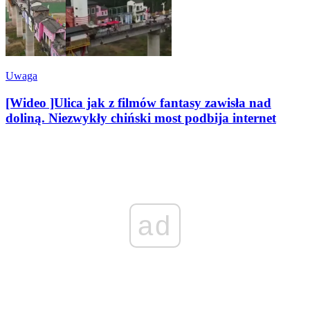
Uwaga
[Wideo ]Ulica jak z filmów fantasy zawisła nad
doliną. Niezwykły chiński most podbija internet
ad