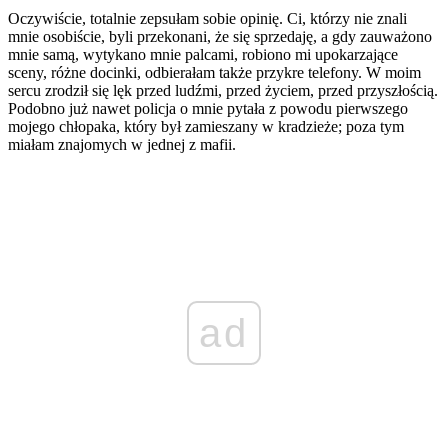
Oczywiście, totalnie zepsułam sobie opinię. Ci, którzy nie znali
mnie osobiście, byli przekonani, że się sprzedaję, a gdy zauważono
mnie samą, wytykano mnie palcami, robiono mi upokarzające
sceny, różne docinki, odbierałam także przykre telefony. W moim
sercu zrodził się lęk przed ludźmi, przed życiem, przed przyszłością.
Podobno już nawet policja o mnie pytała z powodu pierwszego
mojego chłopaka, który był zamieszany w kradzieże; poza tym
miałam znajomych w jednej z mafii.
ad