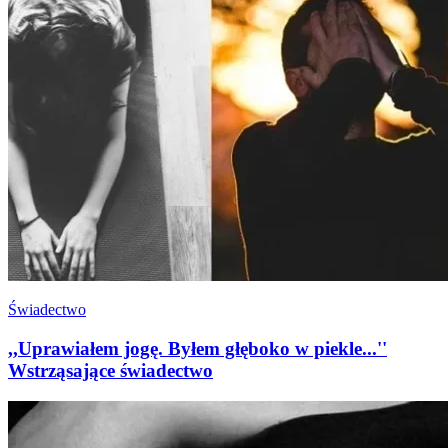
Świadectwo
,,Uprawiałem jogę. Byłem głęboko w piekle...''
Wstrząsające świadectwo