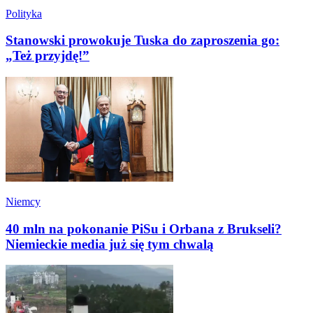
Polityka
Stanowski prowokuje Tuska do zaproszenia go:
„Też przyjdę!”
Niemcy
40 mln na pokonanie PiSu i Orbana z Brukseli?
Niemieckie media już się tym chwalą