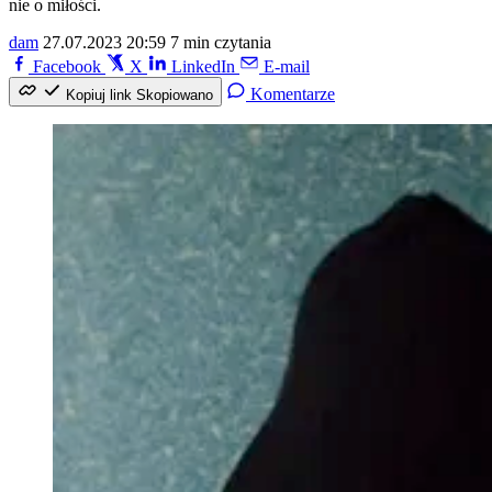
nie o miłości.
dam
27.07.2023 20:59
7 min czytania
Facebook
X
LinkedIn
E-mail
Komentarze
Kopiuj link
Skopiowano