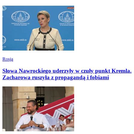
Rosja
Słowa Nawrockiego uderzyły w czuły punkt Kremla.
Zacharowa ruszyła z propagandą i fobiami