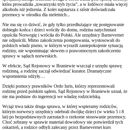
która prowadziła „towarzyski tryb życia”, a w lodówce miała więcej
alkoholu niż jedzenia. Z kolei najstarsza z sióstr doświadczała
przemocy w ośrodku dla nieletnich...
Nie ma się co dziwić, że gdy tylko przedłużające się postępowanie
dobiegło końca i dzieci wróciły do domu, rodzina natychmiast
opuściła Norwegię i wróciła do Polski. Ale urzędnicy Barnevernet
nie odpuścili. Mimo zakończenia postępowania, wystosowali do
polskich władz pismo, w którym wyrazili zaniepokojenie sytuacją
rodziny, nie wspominając słowem o prawomocnym zakończeniu
sprawy w sądach norweskich.
W efekcie, Sąd Rejonowy w Braniewie wszczął z urzędu sprawę
rodzinną, a rodzinę zaczął odwiedzać kurator. Dramatyczne
wspomnienia odżyły…
Dzięki pomocy prawników Ordo Iuris, którzy reprezentowali
rodzinę przed polskim sądem, Sąd Rejonowy w Braniewie uznał, że
nie ma podstaw do ingerencji we władzę rodzicielską.
Wciąż trwa także druga sprawa, w której wspieramy rodziców,
którym norwescy urzędnicy odebrali dwójkę dzieci (w wieku 5 i 8
lat) po bezpodstawnych zarzutach o rzekome stosowanie przemocy.
Choć zebrany w sprawie materiał dowodowy nie potwierdził tych
oskarżeń, a rodzice odbyli zalecany przez Barnevernet kurs