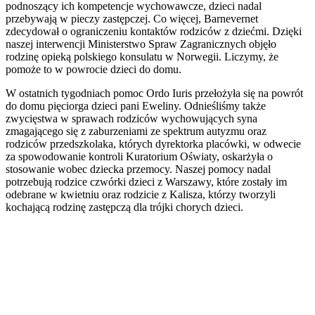
podnoszący ich kompetencje wychowawcze, dzieci nadal
przebywają w pieczy zastępczej. Co więcej, Barnevernet
zdecydował o ograniczeniu kontaktów rodziców z dziećmi. Dzięki
naszej interwencji Ministerstwo Spraw Zagranicznych objęło
rodzinę opieką polskiego konsulatu w Norwegii. Liczymy, że
pomoże to w powrocie dzieci do domu.
W ostatnich tygodniach pomoc Ordo Iuris przełożyła się na powrót
do domu pięciorga dzieci pani Eweliny. Odnieśliśmy także
zwycięstwa w sprawach rodziców wychowujących syna
zmagającego się z zaburzeniami ze spektrum autyzmu oraz
rodziców przedszkolaka, których dyrektorka placówki, w odwecie
za spowodowanie kontroli Kuratorium Oświaty, oskarżyła o
stosowanie wobec dziecka przemocy. Naszej pomocy nadal
potrzebują rodzice czwórki dzieci z Warszawy, które zostały im
odebrane w kwietniu oraz rodzicie z Kalisza, którzy tworzyli
kochającą rodzinę zastępczą dla trójki chorych dzieci.