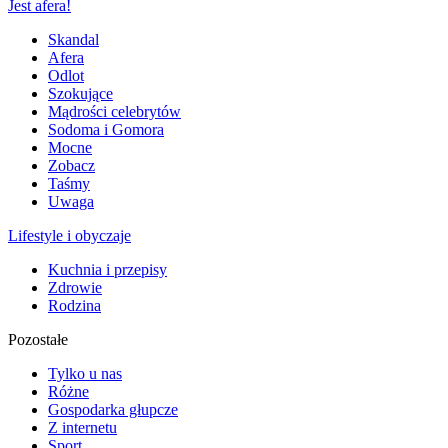
Jest afera!
Skandal
Afera
Odlot
Szokujące
Mądrości celebrytów
Sodoma i Gomora
Mocne
Zobacz
Taśmy
Uwaga
Lifestyle i obyczaje
Kuchnia i przepisy
Zdrowie
Rodzina
Pozostałe
Tylko u nas
Różne
Gospodarka głupcze
Z internetu
Sport