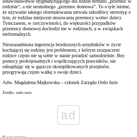
ustawodawstwie stygmatyzującego dla rodzin terminu „przemoc w
rodzinie”, a nie neutralnego „przemoc domowa”. To o tyle istotne,
że używanie takiego sformułowania utrwala szkodliwy stereotyp o
tym, że rodzina miejscem stosowania przemocy wobec dzieci.
Tymczasem, w rzeczywistości, do większości przypadków
przemocy domowej dochodzi nie w rodzinach, a w związkach
nieformalnych.
Nieuzasadniona ingerencja bezdusznych urzędników w życie
kochającej się rodziny jest problemem, z którym zrozpaczeni
rodzice często nie są sobie w stanie poradzić samodzielnie. Bez
pomocy profesjonalnych i współczujących prawników, nie
odnajdując się w gąszczu skomplikowanych przepisów,
przegrywają często walkę o swoje dzieci.
Adw. Magdalena Majkowska – członek Zarządu Ordo Iuris
Źródło: ordo iuris
ad