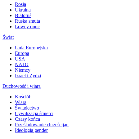
Rosja
Ukraina
Białoruś
Ruska smuta
Łowcy onuc
Świat
Unia Europejska
Europa
USA
NATO
Niemcy
Izrael i Żydzi
Duchowość i wiara
Kościół
Wiara
Świadectwo
Cywilizacja śmierci
Czasy końca
Prześladowanie chrześcijan
Ideologia gender