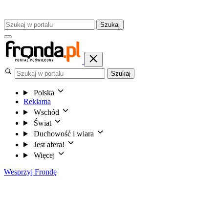
Szukaj
Szukaj
Polska
Reklama
Wschód
Świat
Duchowość i wiara
Jest afera!
Więcej
Wesprzyj Frondę