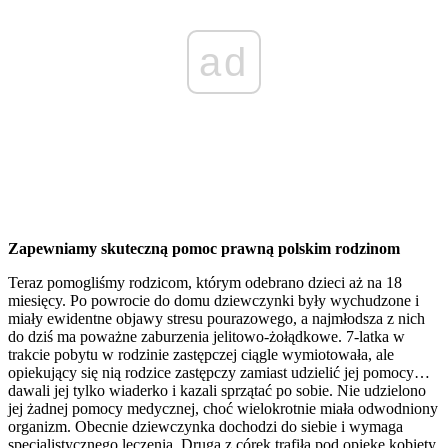
ad
Zapewniamy skuteczną pomoc prawną polskim rodzinom
Teraz pomogliśmy rodzicom, którym odebrano dzieci aż na 18
miesięcy. Po powrocie do domu dziewczynki były wychudzone i
miały ewidentne objawy stresu pourazowego, a najmłodsza z nich
do dziś ma poważne zaburzenia jelitowo-żołądkowe. 7-latka w
trakcie pobytu w rodzinie zastępczej ciągle wymiotowała, ale
opiekujący się nią rodzice zastępczy zamiast udzielić jej pomocy…
dawali jej tylko wiaderko i kazali sprzątać po sobie. Nie udzielono
jej żadnej pomocy medycznej, choć wielokrotnie miała odwodniony
organizm. Obecnie dziewczynka dochodzi do siebie i wymaga
specjalistycznego leczenia. Druga z córek trafiła pod opiekę kobiety,