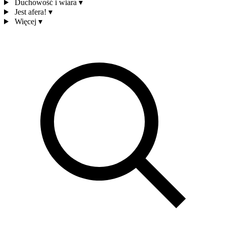
Duchowość i wiara
▾
Jest afera!
▾
Więcej
▾