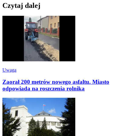
Czytaj dalej
Uwaga
Zaorał 200 metrów nowego asfaltu. Miasto
odpowiada na roszczenia rolnika