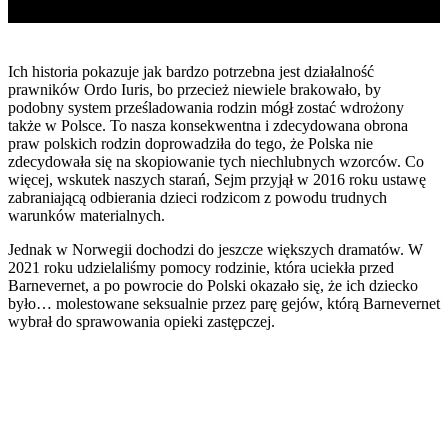
Ich historia pokazuje jak bardzo potrzebna jest działalność
prawników Ordo Iuris, bo przecież niewiele brakowało, by
podobny system prześladowania rodzin mógł zostać wdrożony
także w Polsce. To nasza konsekwentna i zdecydowana obrona
praw polskich rodzin doprowadziła do tego, że Polska nie
zdecydowała się na skopiowanie tych niechlubnych wzorców. Co
więcej, wskutek naszych starań, Sejm przyjął w 2016 roku ustawę
zabraniającą odbierania dzieci rodzicom z powodu trudnych
warunków materialnych.
Jednak w Norwegii dochodzi do jeszcze większych dramatów. W
2021 roku udzielaliśmy pomocy rodzinie, która uciekła przed
Barnevernet, a po powrocie do Polski okazało się, że ich dziecko
było… molestowane seksualnie przez parę gejów, którą Barnevernet
wybrał do sprawowania opieki zastępczej.