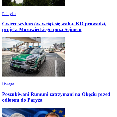
Polityka
Ćwierć wyborców wciąż się waha. KO prowadzi,
projekt Morawieckiego poza Sejmem
Uwaga
Poszukiwani Rumuni zatrzymani na Okęciu przed
odlotem do Paryża