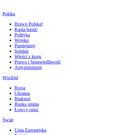
Polska
Brawo Polska!
Kasta basta!
Polityka
Wojsko
Pamiętamy
Sondaż
Wieści z kraju
Prawo i Sprawiedliwość
Antypolonizm
Wschód
Rosja
Ukraina
Białoruś
Ruska smuta
Łowcy onuc
Świat
Unia Europejska