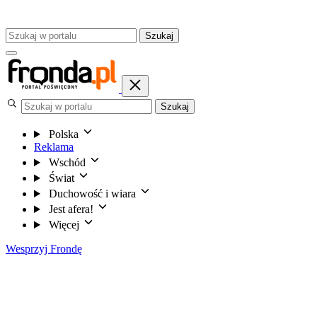
Szukaj
Szukaj
Polska
Reklama
Wschód
Świat
Duchowość i wiara
Jest afera!
Więcej
Wesprzyj Frondę