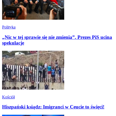
Polityka
„Nic w tej sprawie się nie zmienia”. Prezes PiS ucina
spekulacje
Kościół
Hiszpański ksiądz: Imigranci w Ceucie to święci!