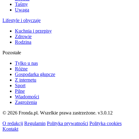
Taśmy
Uwaga
Lifestyle i obyczaje
Kuchnia i przepisy
Zdrowie
Rodzina
Pozostałe
Tylko u nas
Różne
Gospodarka głupcze
Z internetu
Sport
Pilne
Wiadomości
Zagrożenia
© 2026 Fronda.pl. Wszelkie prawa zastrzeżone.
v3.0.12
O redakcji
Regulamin
Polityka prywatności
Polityka cookies
Kontakt