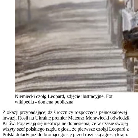
Niemiecki czołg Leopard, zdjęcie ilustracyjne. Fot.
wikipedia - domena publiczna
Z okazji przypadającej dziś rocznicy rozpoczęcia pełnoskalowej
inwazji Rosji na Ukrainę premier Mateusz Morawiecki odwiedził
Kijów. Pojawiają się nieoficjalne doniesienia, że w czasie swojej
wizyty szef polskiego rządu ogłosi, że pierwsze czołgi Leopard z
Polski dotarły już do broniącego się przed rosyjską agresją kraju.