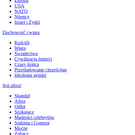
Europa
USA
NATO
Niemcy
Izrael i Żydzi
Duchowość i wiara
Kościół
Wiara
Świadectwo
Cywilizacja śmierci
Czasy końca
Prześladowanie chrześcijan
Ideologia gender
Jest afera!
Skandal
Afera
Odlot
Szokujące
Mądrości celebrytów
Sodoma i Gomora
Mocne
Zobacz