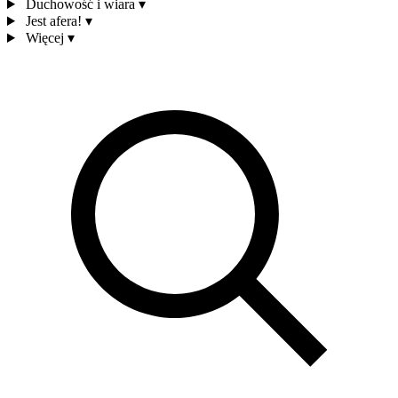
Duchowość i wiara
▾
Jest afera!
▾
Więcej
▾