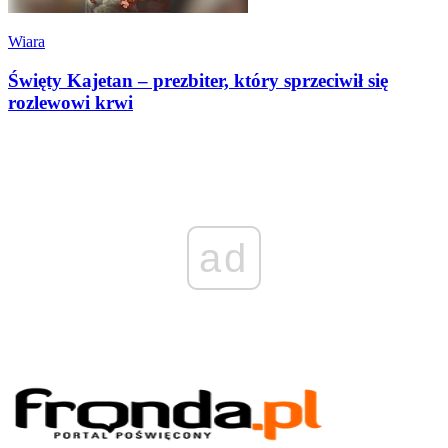
Wiara
Święty Kajetan – prezbiter, który sprzeciwił się
rozlewowi krwi
ad