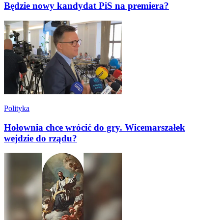
Będzie nowy kandydat PiS na premiera?
Polityka
Hołownia chce wrócić do gry. Wicemarszałek
wejdzie do rządu?