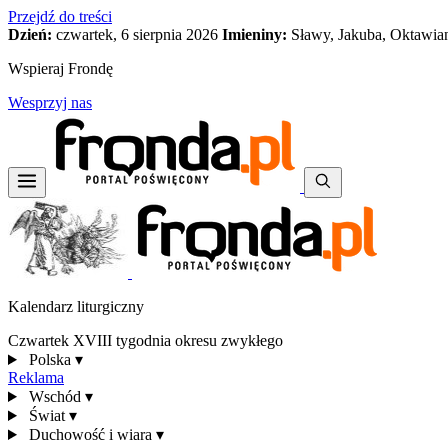
Przejdź do treści
Dzień:
czwartek, 6 sierpnia 2026
Imieniny:
Sławy, Jakuba, Oktawia
Wspieraj Frondę
Wesprzyj nas
Kalendarz liturgiczny
Czwartek XVIII tygodnia okresu zwykłego
Polska
▾
Reklama
Wschód
▾
Świat
▾
Duchowość i wiara
▾