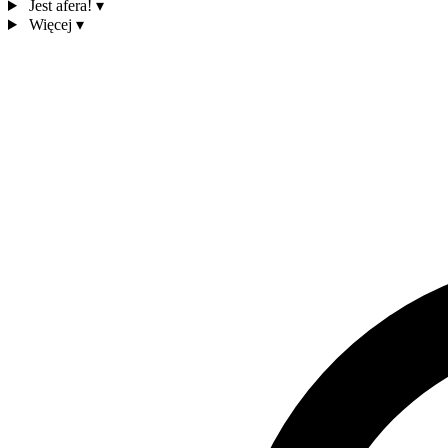
Jest afera!
▾
Więcej
▾