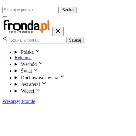
Szukaj
Szukaj
Polska
Reklama
Wschód
Świat
Duchowość i wiara
Jest afera!
Więcej
Wesprzyj Frondę