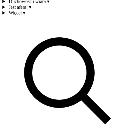
Duchowość i wiara
▾
Jest afera!
▾
Więcej
▾