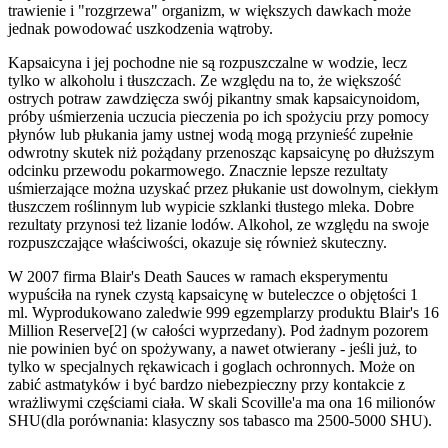
trawienie i "rozgrzewa" organizm, w większych dawkach może
jednak powodować uszkodzenia wątroby.
Kapsaicyna i jej pochodne nie są rozpuszczalne w wodzie, lecz
tylko w alkoholu i tłuszczach. Ze względu na to, że większość
ostrych potraw zawdzięcza swój pikantny smak kapsaicynoidom,
próby uśmierzenia uczucia pieczenia po ich spożyciu przy pomocy
płynów lub płukania jamy ustnej wodą mogą przynieść zupełnie
odwrotny skutek niż pożądany przenosząc kapsaicynę po dłuższym
odcinku przewodu pokarmowego. Znacznie lepsze rezultaty
uśmierzające można uzyskać przez płukanie ust dowolnym, ciekłym
tłuszczem roślinnym lub wypicie szklanki tłustego mleka. Dobre
rezultaty przynosi też lizanie lodów. Alkohol, ze względu na swoje
rozpuszczające właściwości, okazuje się również skuteczny.
W 2007 firma Blair's Death Sauces w ramach eksperymentu
wypuściła na rynek czystą kapsaicynę w buteleczce o objętości 1
ml. Wyprodukowano zaledwie 999 egzemplarzy produktu Blair's 16
Million Reserve[2] (w całości wyprzedany). Pod żadnym pozorem
nie powinien być on spożywany, a nawet otwierany - jeśli już, to
tylko w specjalnych rękawicach i goglach ochronnych. Może on
zabić astmatyków i być bardzo niebezpieczny przy kontakcie z
wrażliwymi częściami ciała. W skali Scoville'a ma ona 16 milionów
SHU(dla porównania: klasyczny sos tabasco ma 2500-5000 SHU).