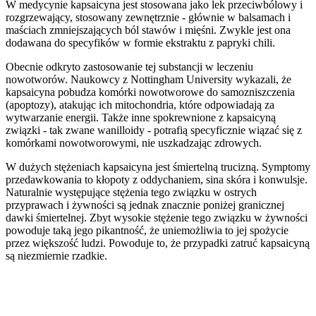
W medycynie kapsaicyna jest stosowana jako lek przeciwbólowy i
rozgrzewający, stosowany zewnętrznie - głównie w balsamach i
maściach zmniejszających ból stawów i mięśni. Zwykle jest ona
dodawana do specyfików w formie ekstraktu z papryki chili.
Obecnie odkryto zastosowanie tej substancji w leczeniu
nowotworów. Naukowcy z Nottingham University wykazali, że
kapsaicyna pobudza komórki nowotworowe do samozniszczenia
(apoptozy), atakując ich mitochondria, które odpowiadają za
wytwarzanie energii. Także inne spokrewnione z kapsaicyną
związki - tak zwane wanilloidy - potrafią specyficznie wiązać się z
komórkami nowotworowymi, nie uszkadzając zdrowych.
W dużych stężeniach kapsaicyna jest śmiertelną trucizną. Symptomy
przedawkowania to kłopoty z oddychaniem, sina skóra i konwulsje.
Naturalnie występujące stężenia tego związku w ostrych
przyprawach i żywności są jednak znacznie poniżej granicznej
dawki śmiertelnej. Zbyt wysokie stężenie tego związku w żywności
powoduje taką jego pikantność, że uniemożliwia to jej spożycie
przez większość ludzi. Powoduje to, że przypadki zatruć kapsaicyną
są niezmiernie rzadkie.