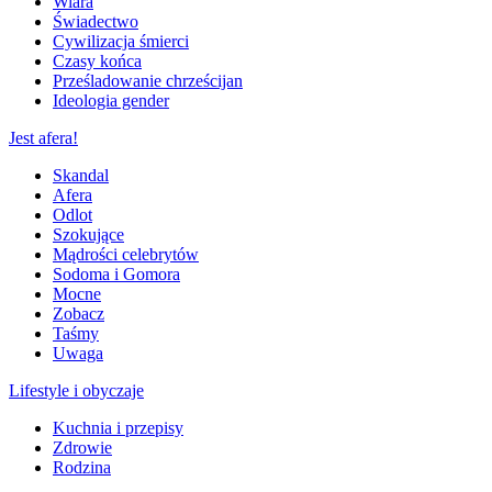
Wiara
Świadectwo
Cywilizacja śmierci
Czasy końca
Prześladowanie chrześcijan
Ideologia gender
Jest afera!
Skandal
Afera
Odlot
Szokujące
Mądrości celebrytów
Sodoma i Gomora
Mocne
Zobacz
Taśmy
Uwaga
Lifestyle i obyczaje
Kuchnia i przepisy
Zdrowie
Rodzina