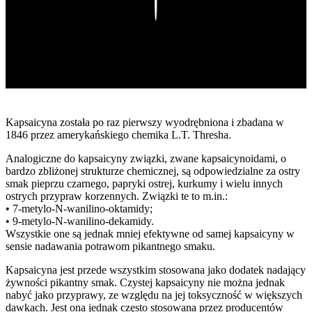
Play
Kapsaicyna została po raz pierwszy wyodrębniona i zbadana w
1846 przez amerykańskiego chemika L.T. Thresha.
Analogiczne do kapsaicyny związki, zwane kapsaicynoidami, o
bardzo zbliżonej strukturze chemicznej, są odpowiedzialne za ostry
smak pieprzu czarnego, papryki ostrej, kurkumy i wielu innych
ostrych przypraw korzennych. Związki te to m.in.:
• 7-metylo-N-wanilino-oktamidy;
• 9-metylo-N-wanilino-dekamidy.
Wszystkie one są jednak mniej efektywne od samej kapsaicyny w
sensie nadawania potrawom pikantnego smaku.
Kapsaicyna jest przede wszystkim stosowana jako dodatek nadający
żywności pikantny smak. Czystej kapsaicyny nie można jednak
nabyć jako przyprawy, ze względu na jej toksyczność w większych
dawkach. Jest ona jednak często stosowana przez producentów