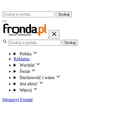
Szukaj
Szukaj
Polska
Reklama
Wschód
Świat
Duchowość i wiara
Jest afera!
Więcej
Wesprzyj Frondę