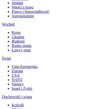
Sondaż
Wieści z kraju
Prawo i Sprawiedliwość
Antypolonizm
Wschód
Rosja
Ukraina
Białoruś
Ruska smuta
Łowcy onuc
Świat
Unia Europejska
Europa
USA
NATO
Niemcy
Izrael i Żydzi
Duchowość i wiara
Kościół