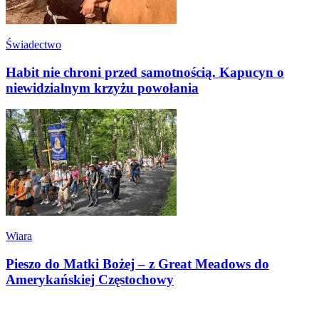
Świadectwo
Habit nie chroni przed samotnością. Kapucyn o
niewidzialnym krzyżu powołania
Wiara
Pieszo do Matki Bożej – z Great Meadows do
Amerykańskiej Częstochowy