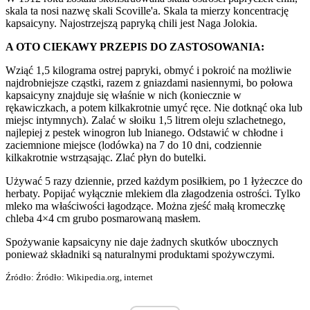
skala ta nosi nazwę skali Scoville'a. Skala ta mierzy koncentrację
kapsaicyny. Najostrzejszą papryką chili jest Naga Jolokia.
A OTO CIEKAWY PRZEPIS DO ZASTOSOWANIA:
Wziąć 1,5 kilograma ostrej papryki, obmyć i pokroić na możliwie
najdrobniejsze cząstki, razem z gniazdami nasiennymi, bo połowa
kapsaicyny znajduje się właśnie w nich (koniecznie w
rękawiczkach, a potem kilkakrotnie umyć ręce. Nie dotknąć oka lub
miejsc intymnych). Zalać w słoiku 1,5 litrem oleju szlachetnego,
najlepiej z pestek winogron lub lnianego. Odstawić w chłodne i
zaciemnione miejsce (lodówka) na 7 do 10 dni, codziennie
kilkakrotnie wstrząsając. Zlać płyn do butelki.
Używać 5 razy dziennie, przed każdym posiłkiem, po 1 łyżeczce do
herbaty. Popijać wyłącznie mlekiem dla złagodzenia ostrości. Tylko
mleko ma właściwości łagodzące. Można zjeść małą kromeczkę
chleba 4×4 cm grubo posmarowaną masłem.
Spożywanie kapsaicyny nie daje żadnych skutków ubocznych
ponieważ składniki są naturalnymi produktami spożywczymi.
Źródło: Źródło: Wikipedia.org, internet