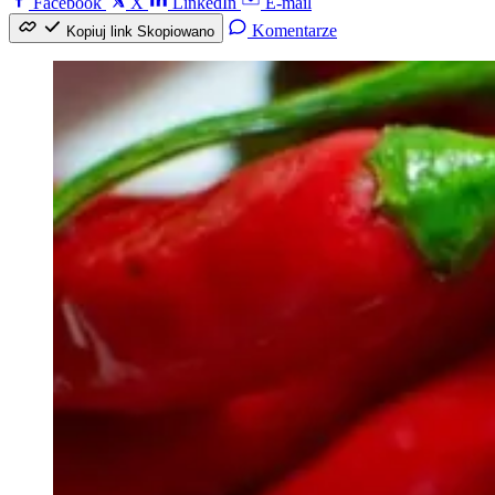
Facebook
X
LinkedIn
E-mail
Komentarze
Kopiuj link
Skopiowano