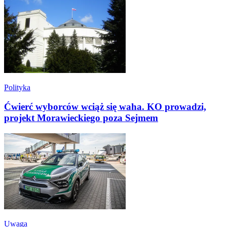
Polityka
Ćwierć wyborców wciąż się waha. KO prowadzi,
projekt Morawieckiego poza Sejmem
Uwaga