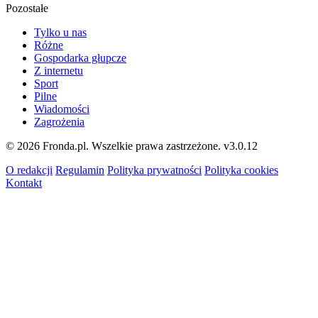
Pozostałe
Tylko u nas
Różne
Gospodarka głupcze
Z internetu
Sport
Pilne
Wiadomości
Zagrożenia
© 2026 Fronda.pl. Wszelkie prawa zastrzeżone.
v3.0.12
O redakcji
Regulamin
Polityka prywatności
Polityka cookies
Kontakt