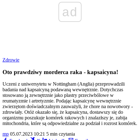
ad
Zdrowie
Oto prawdziwy morderca raka - kapsaicyna!
Uczeni z uniwersytetu w Nottingham (Anglia) przeprowadzili
badania nad kapsaicyną podawaną wewnętrznie. Dotychczas
stosowano ją zewnętrznie jako plastry przeciwbólowe w
reumatyzmie i artretyzmie. Podając kapsaicynę wewnętrznie
zwierzętom doświadczalnym zauważyli, że chore na nowotwory -
zdrowiały. Otóż okazało się, że kapsaicyna, dostawszy się do
organizmu poszukuje komórek rakowych i znalazłszy je, zabija
mitochondria, które są odpowiedzialne za podział i rozrost komórek.
mp
05.07.2023 10:21
5 min czytania