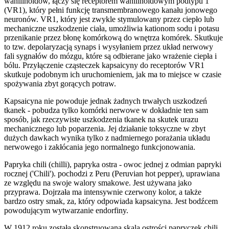
wanilinoidów, łączy się receptorem wanilinoidowym podtypu 1
(VR1), który pełni funkcję transmembranowego kanału jonowego
neuronów. VR1, który jest zwykle stymulowany przez ciepło lub
mechaniczne uszkodzenie ciała, umożliwia kationom sodu i potasu
przenikanie przez błonę komórkową do wnętrza komórek. Skutkuje
to tzw. depolaryzacją synaps i wysyłaniem przez układ nerwowy
fali sygnałów do mózgu, które są odbierane jako wrażenie ciepła i
bólu. Przyłączenie cząsteczek kapsaicyny do receptorów VR1
skutkuje podobnym ich uruchomieniem, jak ma to miejsce w czasie
spożywania zbyt gorących potraw.
Kapsaicyna nie powoduje jednak żadnych trwałych uszkodzeń
tkanek - pobudza tylko komórki nerwowe w dokładnie ten sam
sposób, jak rzeczywiste uszkodzenia tkanek na skutek urazu
mechanicznego lub poparzenia. Jej działanie toksyczne w zbyt
dużych dawkach wynika tylko z nadmiernego porażania układu
nerwowego i zakłócania jego normalnego funkcjonowania.
Papryka chili (chilli), papryka ostra - owoc jednej z odmian papryki
rocznej ('Chili'). pochodzi z Peru (Peruvian hot pepper), uprawiana
ze względu na swoje walory smakowe. Jest używana jako
przyprawa. Dojrzała ma intensywnie czerwony kolor, a także
bardzo ostry smak, za, który odpowiada kapsaicyna. Jest bodźcem
powodującym wytwarzanie endorfiny.
W 1912 roku została skonstruowana skala ostrości papryczek chili,