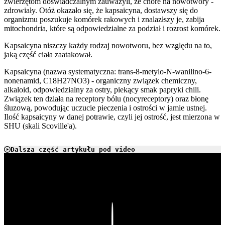
zwierzętom doświadczalnym zauważyli, że chore na nowotwory -
zdrowiały. Otóż okazało się, że kapsaicyna, dostawszy się do
organizmu poszukuje komórek rakowych i znalazłszy je, zabija
mitochondria, które są odpowiedzialne za podział i rozrost komórek.
Kapsaicyna niszczy każdy rodzaj nowotworu, bez względu na to,
jaką część ciała zaatakował.
Kapsaicyna (nazwa systematyczna: trans-8-metylo-N-wanilino-6-
nonenamid, C18H27NO3) - organiczny związek chemiczny,
alkaloid, odpowiedzialny za ostry, piekący smak papryki chili.
Związek ten działa na receptory bólu (nocyreceptory) oraz błonę
śluzową, powodując uczucie pieczenia i ostrości w jamie ustnej.
Ilość kapsaicyny w danej potrawie, czyli jej ostrość, jest mierzona w
SHU (skali Scoville'a).
Dalsza część artykułu pod video