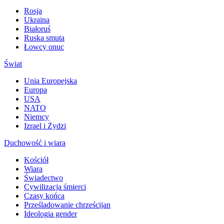
Rosja
Ukraina
Białoruś
Ruska smuta
Łowcy onuc
Świat
Unia Europejska
Europa
USA
NATO
Niemcy
Izrael i Żydzi
Duchowość i wiara
Kościół
Wiara
Świadectwo
Cywilizacja śmierci
Czasy końca
Prześladowanie chrześcijan
Ideologia gender