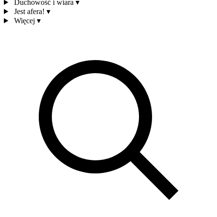
Duchowość i wiara
▾
Jest afera!
▾
Więcej
▾