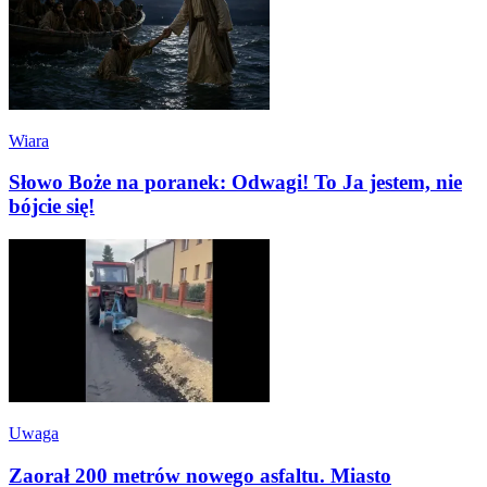
Wiara
Słowo Boże na poranek: Odwagi! To Ja jestem, nie
bójcie się!
Uwaga
Zaorał 200 metrów nowego asfaltu. Miasto