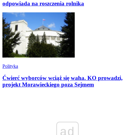
odpowiada na roszczenia rolnika
Polityka
Ćwierć wyborców wciąż się waha. KO prowadzi,
projekt Morawieckiego poza Sejmem
ad