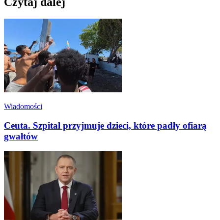
Czytaj dalej
Wiadomości
Ceuta. Szpital przyjmuje dzieci, które padły ofiarą
gwałtów