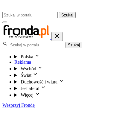
Szukaj
Szukaj
Polska
Reklama
Wschód
Świat
Duchowość i wiara
Jest afera!
Więcej
Wesprzyj Frondę