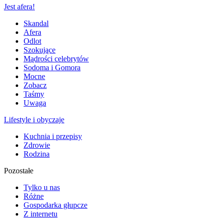
Jest afera!
Skandal
Afera
Odlot
Szokujące
Mądrości celebrytów
Sodoma i Gomora
Mocne
Zobacz
Taśmy
Uwaga
Lifestyle i obyczaje
Kuchnia i przepisy
Zdrowie
Rodzina
Pozostałe
Tylko u nas
Różne
Gospodarka głupcze
Z internetu