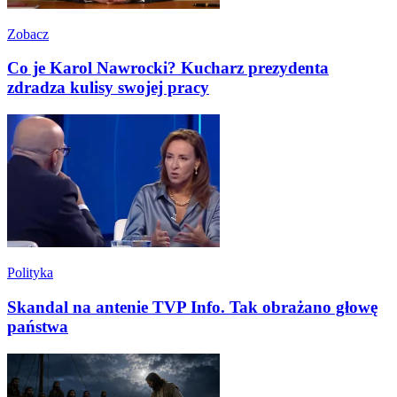
Zobacz
Co je Karol Nawrocki? Kucharz prezydenta
zdradza kulisy swojej pracy
Polityka
Skandal na antenie TVP Info. Tak obrażano głowę
państwa