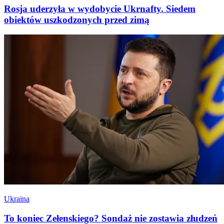
Rosja uderzyła w wydobycie Ukrnafty. Siedem
obiektów uszkodzonych przed zimą
Ukraina
To koniec Zełenskiego? Sondaż nie zostawia złudzeń