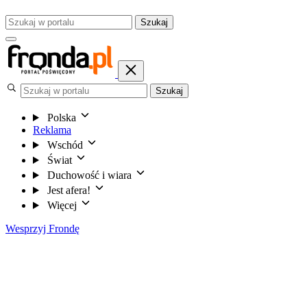
Szukaj
Szukaj
Polska
Reklama
Wschód
Świat
Duchowość i wiara
Jest afera!
Więcej
Wesprzyj Frondę