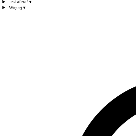
Jest afera!
▾
Więcej
▾