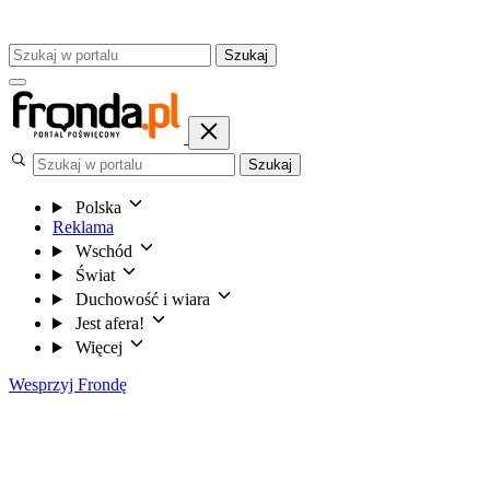
Szukaj
Szukaj
Polska
Reklama
Wschód
Świat
Duchowość i wiara
Jest afera!
Więcej
Wesprzyj Frondę