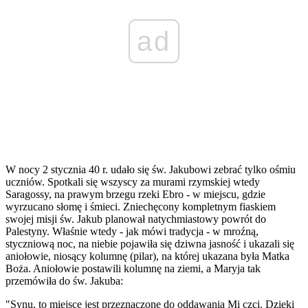
ad
W nocy 2 stycznia 40 r. udało się św. Jakubowi zebrać tylko ośmiu
uczniów. Spotkali się wszyscy za murami rzymskiej wtedy
Saragossy, na prawym brzegu rzeki Ebro - w miejscu, gdzie
wyrzucano słomę i śmieci. Zniechęcony kompletnym fiaskiem
swojej misji św. Jakub planował natychmiastowy powrót do
Palestyny. Właśnie wtedy - jak mówi tradycja - w mroźną,
styczniową noc, na niebie pojawiła się dziwna jasność i ukazali się
aniołowie, niosący kolumnę (pilar), na której ukazana była Matka
Boża. Aniołowie postawili kolumnę na ziemi, a Maryja tak
przemówiła do św. Jakuba:
"Synu, to miejsce jest przeznaczone do oddawania Mi czci. Dzięki