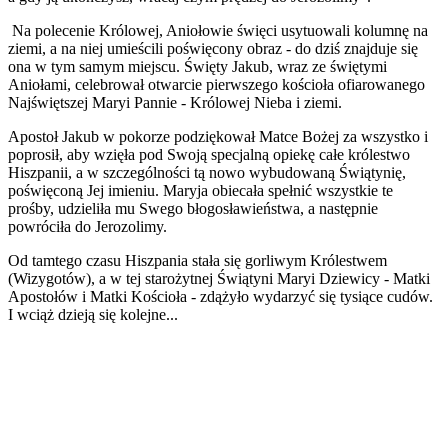
Na polecenie Królowej, Aniołowie święci usytuowali kolumnę na
ziemi, a na niej umieścili poświęcony obraz - do dziś znajduje się
ona w tym samym miejscu. Święty Jakub, wraz ze świętymi
Aniołami, celebrował otwarcie pierwszego kościoła ofiarowanego
Najświętszej Maryi Pannie - Królowej Nieba i ziemi.
Apostoł Jakub w pokorze podziękował Matce Bożej za wszystko i
poprosił, aby wzięła pod Swoją specjalną opiekę całe królestwo
Hiszpanii, a w szczególności tą nowo wybudowaną Świątynię,
poświęconą Jej imieniu. Maryja obiecała spełnić wszystkie te
prośby, udzieliła mu Swego błogosławieństwa, a następnie
powróciła do Jerozolimy.
Od tamtego czasu Hiszpania stała się gorliwym Królestwem
(Wizygotów), a w tej starożytnej Świątyni Maryi Dziewicy - Matki
Apostołów i Matki Kościoła - zdążyło wydarzyć się tysiące cudów.
I wciąż dzieją się kolejne...