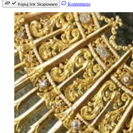
Komentarze
Kopiuj link
Skopiowano