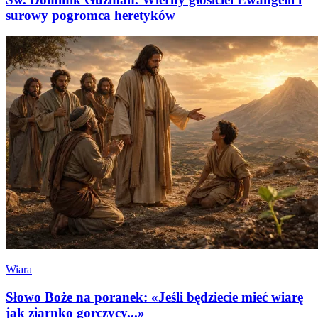
surowy pogromca heretyków
Wiara
Słowo Boże na poranek: «Jeśli będziecie mieć wiarę
jak ziarnko gorczycy...»