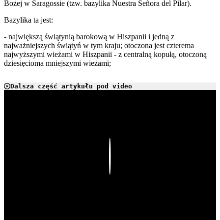
Bożej w Saragossie (tzw. bazylika Nuestra Señora del Pilar).
Bazylika ta jest:
- największą świątynią barokową w Hiszpanii i jedną z
najważniejszych świątyń w tym kraju; otoczona jest czterema
najwyższymi wieżami w Hiszpanii - z centralną kopułą, otoczoną
dziesięcioma mniejszymi wieżami;
Dalsza część artykułu pod video
Play