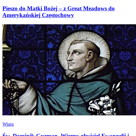
Pieszo do Matki Bożej – z Great Meadows do
Amerykańskiej Częstochowy
Wiara
Św. Dominik Guzman. Wierny głosiciel Ewangelii i