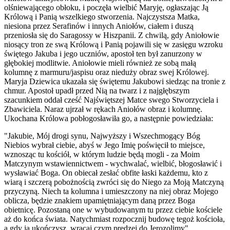
olśniewającego obłoku, i poczęła wielbić Maryję, ogłaszając Ją
Królową i Panią wszelkiego stworzenia. Najczystsza Matka,
niesiona przez Serafinów i innych Aniołów, ciałem i duszą
przeniosła się do Saragossy w Hiszpanii. Z chwilą, gdy Aniołowie
niosący tron ze swą Królową i Panią pojawili się w zasięgu wzroku
świętego Jakuba i jego uczniów, apostoł ten był zanurzony w
głębokiej modlitwie. Aniołowie mieli również ze sobą małą
kolumnę z marmuru/jaspisu oraz nieduży obraz swej Królowej.
Maryja Dziewica ukazała się świętemu Jakubowi siedząc na tronie z
chmur. Apostoł upadł przed Nią na twarz i z najgłębszym
szacunkiem oddał cześć Najświętszej Matce swego Stworzyciela i
Zbawiciela. Naraz ujrzał w rękach Aniołów obraz i kolumnę.
Ukochana Królowa pobłogosławiła go, a następnie powiedziała:
"Jakubie, Mój drogi synu, Najwyższy i Wszechmogący Bóg
Niebios wybrał ciebie, abyś w Jego Imię poświęcił to miejsce,
wznosząc tu kościół, w którym ludzie będą mogli - za Moim
Matczynym wstawiennictwem - wychwalać, wielbić, błogosławić i
wysławiać Boga. On obiecał zesłać obfite łaski każdemu, kto z
wiarą i szczerą pobożnością zwróci się do Niego za Moją Matczyną
przyczyną. Niech ta kolumna i umieszczony na niej obraz Mojego
oblicza, będzie znakiem upamiętniającym daną przez Boga
obietnicę. Pozostaną one w wybudowanym tu przez ciebie kościele
aż do końca świata. Natychmiast rozpocznij budowę tegoż kościoła,
a gdy ją ukończysz, wracaj czym prędzej do Jerozolimy".