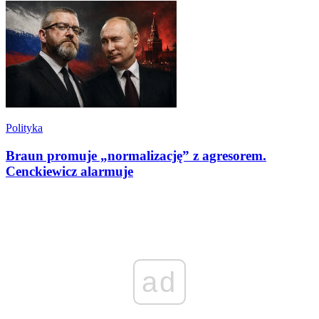
Polityka
Braun promuje „normalizację” z agresorem.
Cenckiewicz alarmuje
ad