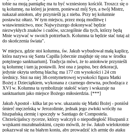
tobie na moją pamiątkę ma tu być wzniesiony kościół. Troszcz się o
tą kolumnę, na której ja jestem, ponieważ mój Syn, a twój Mistrz,
nakazał aniołom, aby przynieśli ją z nieba. Przy tej kolumnie
postawisz ołtarz. W tym miejscu, przez moją modlitwę i
wstawiennictwo, moc Najwyższego dokonywać będzie
niezwykłych znaków i cudów, szczególnie dla tych, którzy będą
Mnie wzywać w swoich potrzebach. Kolumna ta będzie stać tutaj aż
do skończenia świata".
W miejscu, gdzie stoi kolumna, św. Jakub wybudował małą kaplicę,
która nazywa się Santa Capilla [obecnie znajduje się ona w środku
potężnego sanktuarium]. Tradycja mówi, że to aniołowie przynieśli
tą kolumnę i tam ją postawili. Jest ona z jaspisu, bez dekoracji,
jedynie okryta srebrną blachą; ma 177 cm wysokości i 24 cm
średnicy. Stoi na niej 38-centymetrowej wysokości figura Matki
Bożej z Dzieciątkiem, wykonana z czarnego drewna, pochodząca z
XVI w. Kolumna ta symbolizuje stałość wiary i wskazuje na
sanktuarium jako miejsce Bożego miłosierdzia. [***]
Jakub Apostoł - kilka lat po ww. ukazaniu się Matki Bożej - poniósł
śmierć męczeńską w Jerozolimie, jednak jego zwłoki wróciły na
hiszpańską ziemię i spoczęły w Santiago de Compostela.
Chrześcijańscy rycerze, którzy walczyli o niepodległość Hiszpanii z
wojskami muzułmańskimi, często mówili, że św. Jakub wielokrotnie
pokazywał się na białym koniu, aby prowadzić ich armię do ataku