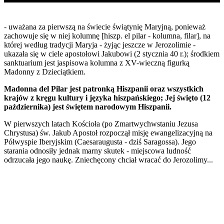
- uważana za pierwszą na świecie świątynię Maryjną, ponieważ
zachowuje się w niej kolumnę [hiszp. el pilar - kolumna, filar], na
której według tradycji Maryja - żyjąc jeszcze w Jerozolimie -
ukazała się w ciele apostołowi Jakubowi (2 stycznia 40 r.); środkiem
sanktuarium jest jaspisowa kolumna z XV-wieczną figurką
Madonny z Dzieciątkiem.
Madonna del Pilar jest patronką Hiszpanii oraz wszystkich
krajów z kręgu kultury i języka hiszpańskiego; Jej święto (12
października) jest świętem narodowym Hiszpanii.
W pierwszych latach Kościoła (po Zmartwychwstaniu Jezusa
Chrystusa) św. Jakub Apostoł rozpoczął misję ewangelizacyjną na
Półwyspie Iberyjskim (Caesaraugusta - dziś Saragossa). Jego
starania odnosiły jednak marny skutek - miejscowa ludność
odrzucała jego naukę. Zniechęcony chciał wracać do Jerozolimy...