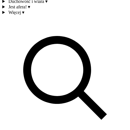
Duchowość i wiara
▾
Jest afera!
▾
Więcej
▾