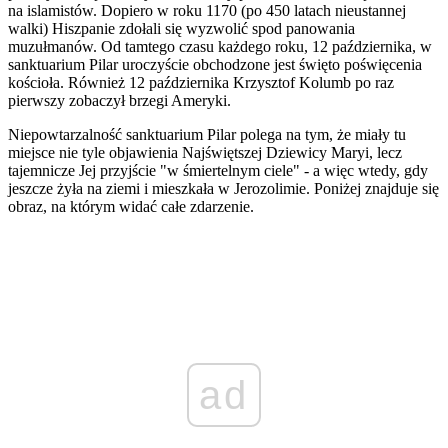
na islamistów. Dopiero w roku 1170 (po 450 latach nieustannej
walki) Hiszpanie zdołali się wyzwolić spod panowania
muzułmanów. Od tamtego czasu każdego roku, 12 października, w
sanktuarium Pilar uroczyście obchodzone jest święto poświęcenia
kościoła. Również 12 października Krzysztof Kolumb po raz
pierwszy zobaczył brzegi Ameryki.
Niepowtarzalność sanktuarium Pilar polega na tym, że miały tu
miejsce nie tyle objawienia Najświętszej Dziewicy Maryi, lecz
tajemnicze Jej przyjście "w śmiertelnym ciele" - a więc wtedy, gdy
jeszcze żyła na ziemi i mieszkała w Jerozolimie. Poniżej znajduje się
obraz, na którym widać całe zdarzenie.
ad