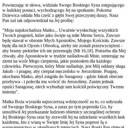
Powtarzając te słowa, widziała Swego Boskiego Syna zstępującego
w ludzkiej postaci, wychodzącego Jej na spotkanie. Pokorna
Dziewica oddała Mu cześć z głębi Swej przeczystej duszy. Nasz
Pan zaś tak odpowiedział na Jej prośbę:
"Moja najukochańsza Matko... Uważnie wysłuchuję wszystkich
Twoich pragnień, które jako święte są miłe Memu Sercu. Zawsze
będę stawał w obronie Mych Apostołów, Mojego Kościoła. Zawsze
będę dla nich Ojcem i Obrońcą, ażeby nie zostali przezwyciężeni -
aby bramy piekielne ich nie przemogły [Mt 16,18]. Potrzeba dla Mej
chwały, aby Apostołowie w trudzie naśladowali Mnie, umierając na
ziemi na wzór Mego cierpienia, jakie poniosłem dla każdego
człowieka. Pierwszym, który Mnie naśladuje, jest Mój oddany sługa
Jakub - i pragnę, aby cierpiał męczeńsko w Jerozolimie. Pragnę,
ukochana Matko, abyś zstąpiła do Saragossy - gdzie Jakub obecnie
przebywa - i poleciła mu wrócić do Jerozolimy. Zanim jednak
opuści Saragossę, niech wybuduje tam kościół poświęcony Twemu
imieniu".
Matka Boża wyraziła najszczerszą wdzięczność za to, co usłyszała
od Swojego Boskiego Syna, a zaraz po tym poprosiła Go, by
umożliwił Jej przekazanie ludziom obietnicy szczególnej ochrony
Jej Boskiego Syna oraz by zezwolił Jej na udzielanie wszelkich łask
każdemu, kto z wiarą w Święte Imię Jej Syna poprosi Ją o
wstawiennictwo w określonych intencjach. Nasz Boski Pan obiecał