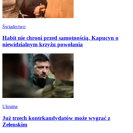
Świadectwo
Habit nie chroni przed samotnością. Kapucyn o
niewidzialnym krzyżu powołania
Ukraina
Już trzech kontrkandydatów może wygrać z
Zełenskim