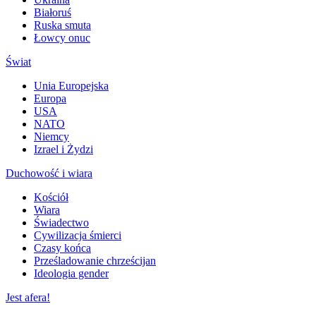
Białoruś
Ruska smuta
Łowcy onuc
Świat
Unia Europejska
Europa
USA
NATO
Niemcy
Izrael i Żydzi
Duchowość i wiara
Kościół
Wiara
Świadectwo
Cywilizacja śmierci
Czasy końca
Prześladowanie chrześcijan
Ideologia gender
Jest afera!