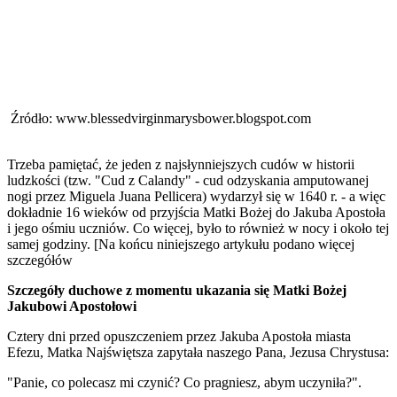
Źródło: www.blessedvirginmarysbower.blogspot.com
Trzeba pamiętać, że jeden z najsłynniejszych cudów w historii
ludzkości (tzw. "Cud z Calandy" - cud odzyskania amputowanej
nogi przez Miguela Juana Pellicera) wydarzył się w 1640 r. - a więc
dokładnie 16 wieków od przyjścia Matki Bożej do Jakuba Apostoła
i jego ośmiu uczniów. Co więcej, było to również w nocy i około tej
samej godziny. [Na końcu niniejszego artykułu podano więcej
szczegółów
Szczegóły duchowe z momentu ukazania się Matki Bożej
Jakubowi Apostołowi
Cztery dni przed opuszczeniem przez Jakuba Apostoła miasta
Efezu, Matka Najświętsza zapytała naszego Pana, Jezusa Chrystusa:
"Panie, co polecasz mi czynić? Co pragniesz, abym uczyniła?".