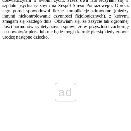
doświadczyłam w swoim życiu. Przez dwa lata leczyłam się w
szpitalu psychiatrycznym na Zespół Stresu Pourazowego. Oprócz
tego poród spowodował liczne komplikacje zdrowotne (między
innymi niekontrolowanie czynności fizjologicznych), z którymi
zmagam się każdego dnia. Obawiam się, że zażycie tak ogromnej
ilości hormonów syntetycznych sprawi, że w przyszłości zachoruję
na nowotwór piersi lub nie będę mogła karmić piersią kiedy znowu
urodzę następne dziecko.
ad