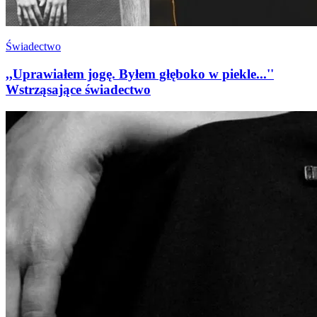
Świadectwo
,,Uprawiałem jogę. Byłem głęboko w piekle...''
Wstrząsające świadectwo