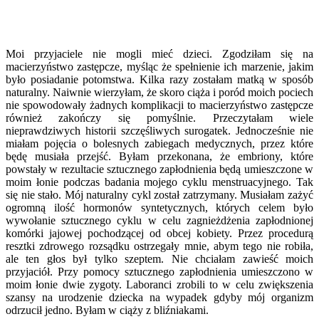
Moi przyjaciele nie mogli mieć dzieci. Zgodziłam się na
macierzyństwo zastępcze, myśląc że spełnienie ich marzenie, jakim
było posiadanie potomstwa. Kilka razy zostałam matką w sposób
naturalny. Naiwnie wierzyłam, że skoro ciąża i poród moich pociech
nie spowodowały żadnych komplikacji to macierzyństwo zastępcze
również zakończy się pomyślnie. Przeczytałam wiele
nieprawdziwych historii szczęśliwych surogatek. Jednocześnie nie
miałam pojęcia o bolesnych zabiegach medycznych, przez które
będę musiała przejść. Byłam przekonana, że embriony, które
powstały w rezultacie sztucznego zapłodnienia będą umieszczone w
moim łonie podczas badania mojego cyklu menstruacyjnego. Tak
się nie stało. Mój naturalny cykl został zatrzymany. Musiałam zażyć
ogromną ilość hormonów syntetycznych, których celem było
wywołanie sztucznego cyklu w celu zagnieżdżenia zapłodnionej
komórki jajowej pochodzącej od obcej kobiety. Przez procedurą
resztki zdrowego rozsądku ostrzegały mnie, abym tego nie robiła,
ale ten głos był tylko szeptem. Nie chciałam zawieść moich
przyjaciół. Przy pomocy sztucznego zapłodnienia umieszczono w
moim łonie dwie zygoty. Laboranci zrobili to w celu zwiększenia
szansy na urodzenie dziecka na wypadek gdyby mój organizm
odrzucił jedno. Byłam w ciąży z bliźniakami.