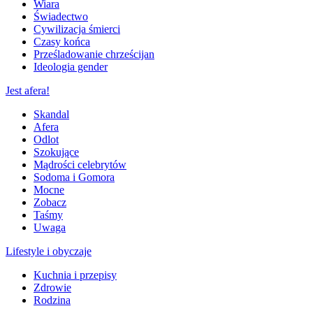
Wiara
Świadectwo
Cywilizacja śmierci
Czasy końca
Prześladowanie chrześcijan
Ideologia gender
Jest afera!
Skandal
Afera
Odlot
Szokujące
Mądrości celebrytów
Sodoma i Gomora
Mocne
Zobacz
Taśmy
Uwaga
Lifestyle i obyczaje
Kuchnia i przepisy
Zdrowie
Rodzina