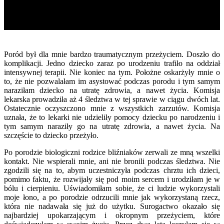
Poród był dla mnie bardzo traumatycznym przeżyciem. Doszło do
komplikacji. Jedno dziecko zaraz po urodzeniu trafiło na oddział
intensywnej terapii. Nie koniec na tym. Położne oskarżyły mnie o
to, że nie pozwalałam im asystować podczas porodu i tym samym
naraziłam dziecko na utratę zdrowia, a nawet życia. Komisja
lekarska prowadziła aż 4 śledztwa w tej sprawie w ciągu dwóch lat.
Ostatecznie oczyszczono mnie z wszystkich zarzutów. Komisja
uznała, że to lekarki nie udzieliły pomocy dziecku po narodzeniu i
tym samym naraziły go na utratę zdrowia, a nawet życia. Na
szczęście to dziecko przeżyło.
Po porodzie biologiczni rodzice bliźniaków zerwali ze mną wszelki
kontakt. Nie wspierali mnie, ani nie bronili podczas śledztwa. Nie
zgodzili się na to, abym uczestniczyła podczas chrztu ich dzieci,
pomimo faktu, że rozwijały się pod moim sercem i urodziłam je w
bólu i cierpieniu. Uświadomiłam sobie, że ci ludzie wykorzystali
moje łono, a po porodzie odrzucili mnie jak wykorzystaną rzecz,
która nie nadawała się już do użytku. Surogactwo okazało się
najbardziej upokarzającym i okropnym przeżyciem, które