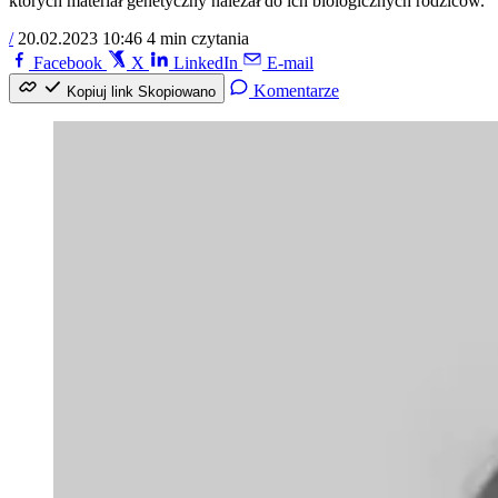
których materiał genetyczny należał do ich biologicznych rodziców.
/
20.02.2023 10:46
4 min czytania
Facebook
X
LinkedIn
E-mail
Komentarze
Kopiuj link
Skopiowano