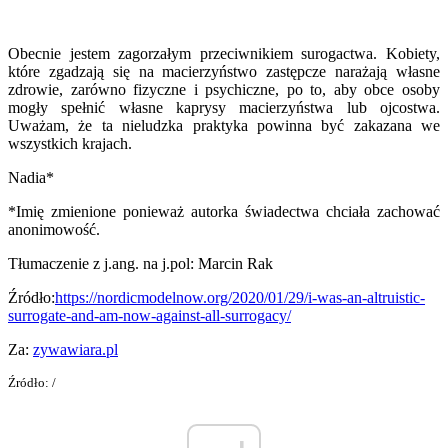
Obecnie jestem zagorzałym przeciwnikiem surogactwa. Kobiety,
które zgadzają się na macierzyństwo zastępcze narażają własne
zdrowie, zarówno fizyczne i psychiczne, po to, aby obce osoby
mogły spełnić własne kaprysy macierzyństwa lub ojcostwa.
Uważam, że ta nieludzka praktyka powinna być zakazana we
wszystkich krajach.
Nadia*
*Imię zmienione ponieważ autorka świadectwa chciała zachować
anonimowość.
Tłumaczenie z j.ang. na j.pol: Marcin Rak
Źródło:
https://nordicmodelnow.org/2020/01/29/i-was-an-altruistic-
surrogate-and-am-now-against-all-surrogacy/
Za:
zywawiara.pl
Źródło: /