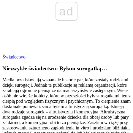
ad
Świadectwo
Niezwykłe świadectwo: Byłam surogatką…
Media przedstawiają wspaniałe historie par, które zostały rodzicami
dzięki surogacji. Jednak te publikacje są reklamą organizacji, które
zarabiają ogromne pieniądze na macierzyństwie zastępczym. Wiele
osób nie wie, że kobiety, które w przeszłości były surogatkami, teraz
cierpią pod względem fizycznym i psychicznym. To cierpienie znam
doskonale ponieważ sama byłam altruistyczną surogatką. Istnieją
dwa rodzaje surogatek – altruistyczna i komercyjna. Altruistyczna
surogatka zgadza się na urodzenie dziecka dla obcej osoby lub pary
za darmo, a komercyjna robi to za pieniądze. Zaszłam w ciążę przy
zastosowaniu sztucznego zapłodnienia in vitro i urodziłam bliźniaki,