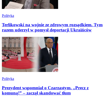
Polityka
Terlikowski na wojnie ze zdrowym rozsądkiem. Tym
razem uderzył w pomysł deportacji Ukraińców
Polityka
Prezydent wspomniał o Czarzastym. „Precz z
komuną!” – zaczął skandować tłum