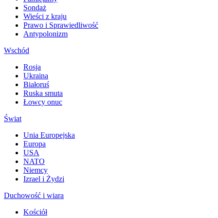
Sondaż
Wieści z kraju
Prawo i Sprawiedliwość
Antypolonizm
Wschód
Rosja
Ukraina
Białoruś
Ruska smuta
Łowcy onuc
Świat
Unia Europejska
Europa
USA
NATO
Niemcy
Izrael i Żydzi
Duchowość i wiara
Kościół