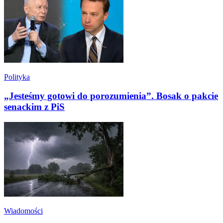
Polityka
„Jesteśmy gotowi do porozumienia”. Bosak o pakcie
senackim z PiS
Wiadomości