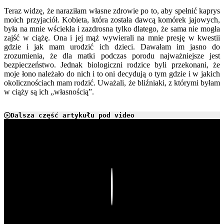
Teraz widzę, że naraziłam własne zdrowie po to, aby spełnić kaprys
moich przyjaciół. Kobieta, która została dawcą komórek jajowych,
była na mnie wściekła i zazdrosna tylko dlatego, że sama nie mogła
zajść w ciążę. Ona i jej mąż wywierali na mnie presję w kwestii
gdzie i jak mam urodzić ich dzieci. Dawałam im jasno do
zrozumienia, że dla matki podczas porodu najważniejsze jest
bezpieczeństwo. Jednak biologiczni rodzice byli przekonani, że
moje łono należało do nich i to oni decydują o tym gdzie i w jakich
okolicznościach mam rodzić. Uważali, że bliźniaki, z którymi byłam
w ciąży są ich „własnością”.
Dalsza część artykułu pod video
Play