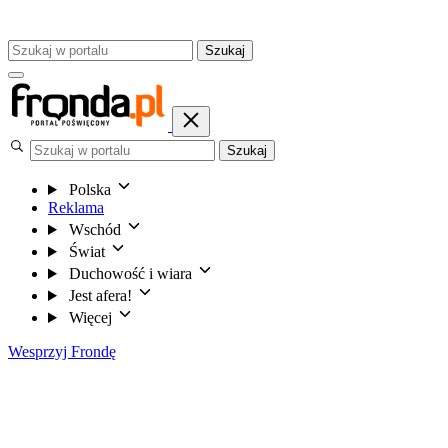
Szukaj
Szukaj
Polska
Reklama
Wschód
Świat
Duchowość i wiara
Jest afera!
Więcej
Wesprzyj Frondę