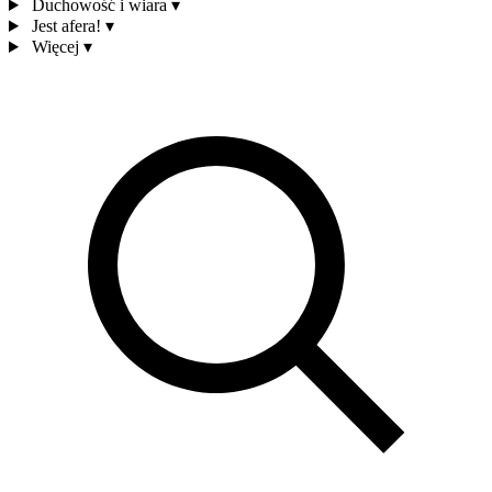
Duchowość i wiara
▾
Jest afera!
▾
Więcej
▾