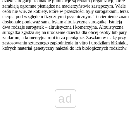
dzięki surogacji. Jednak te publikacje są reklamą organizacji, które
zarabiają ogromne pieniądze na macierzyństwie zastępczym. Wiele
osób nie wie, że kobiety, które w przeszłości były surogatkami, teraz
cierpią pod względem fizycznym i psychicznym. To cierpienie znam
doskonale ponieważ sama byłam altruistyczną surogatką. Istnieją
dwa rodzaje surogatek – altruistyczna i komercyjna. Altruistyczna
surogatka zgadza się na urodzenie dziecka dla obcej osoby lub pary
za darmo, a komercyjna robi to za pieniądze. Zaszłam w ciążę przy
zastosowaniu sztucznego zapłodnienia in vitro i urodziłam bliźniaki,
których materiał genetyczny należał do ich biologicznych rodziców.
ad