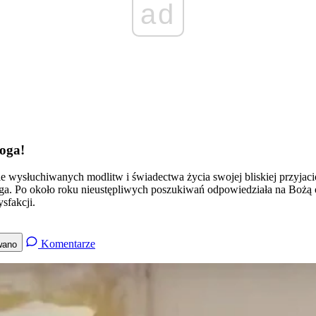
ad
oga!
 wysłuchiwanych modlitw i świadectwa życia swojej bliskiej przyjaci
 Po około roku nieustępliwych poszukiwań odpowiedziała na Bożą ofe
sfakcji.
Komentarze
wano