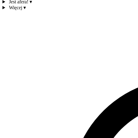
Jest afera!
▾
Więcej
▾