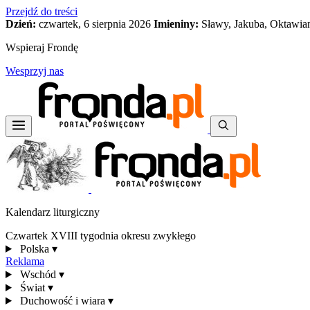
Przejdź do treści
Dzień:
czwartek, 6 sierpnia 2026
Imieniny:
Sławy, Jakuba, Oktawia
Wspieraj Frondę
Wesprzyj nas
Kalendarz liturgiczny
Czwartek XVIII tygodnia okresu zwykłego
Polska
▾
Reklama
Wschód
▾
Świat
▾
Duchowość i wiara
▾