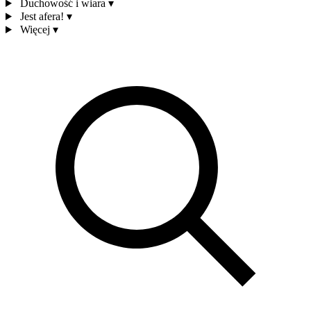
Duchowość i wiara
▾
Jest afera!
▾
Więcej
▾