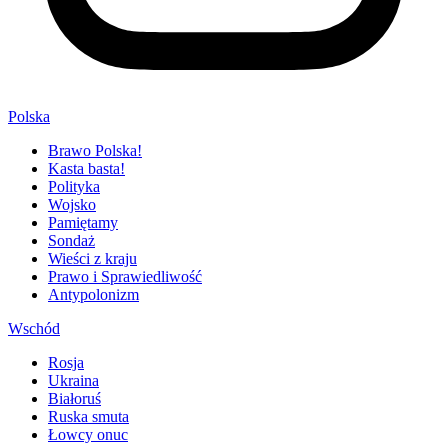
Polska
Brawo Polska!
Kasta basta!
Polityka
Wojsko
Pamiętamy
Sondaż
Wieści z kraju
Prawo i Sprawiedliwość
Antypolonizm
Wschód
Rosja
Ukraina
Białoruś
Ruska smuta
Łowcy onuc