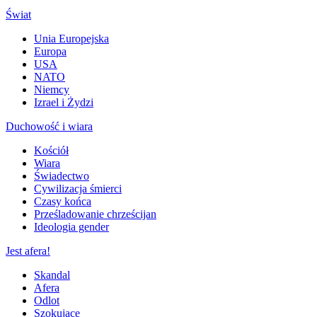
Świat
Unia Europejska
Europa
USA
NATO
Niemcy
Izrael i Żydzi
Duchowość i wiara
Kościół
Wiara
Świadectwo
Cywilizacja śmierci
Czasy końca
Prześladowanie chrześcijan
Ideologia gender
Jest afera!
Skandal
Afera
Odlot
Szokujące