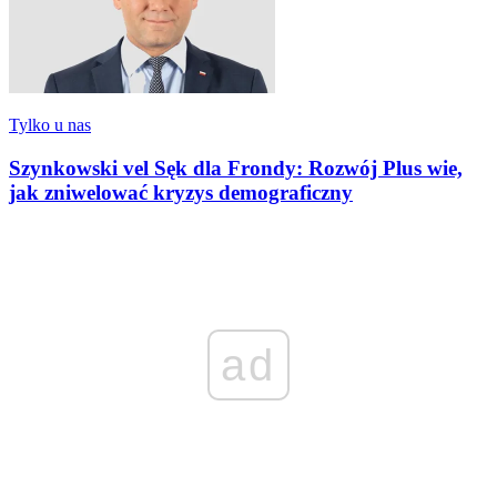
Tylko u nas
Szynkowski vel Sęk dla Frondy: Rozwój Plus wie,
jak zniwelować kryzys demograficzny
ad