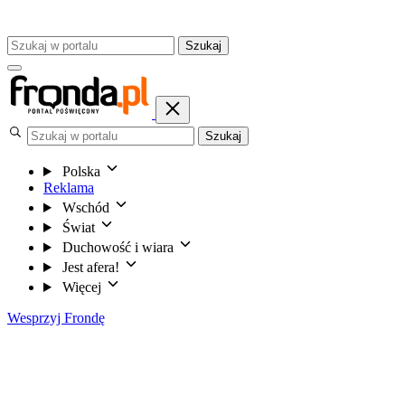
Szukaj
Szukaj
Polska
Reklama
Wschód
Świat
Duchowość i wiara
Jest afera!
Więcej
Wesprzyj Frondę