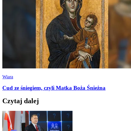
Wiara
Cud ze śniegiem, czyli Matka Boża Śnieżna
Czytaj dalej