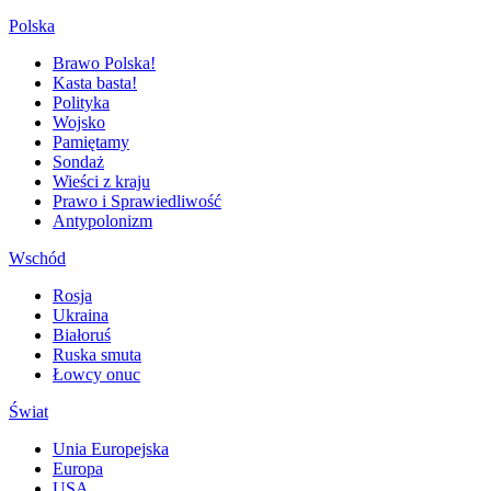
Polska
Brawo Polska!
Kasta basta!
Polityka
Wojsko
Pamiętamy
Sondaż
Wieści z kraju
Prawo i Sprawiedliwość
Antypolonizm
Wschód
Rosja
Ukraina
Białoruś
Ruska smuta
Łowcy onuc
Świat
Unia Europejska
Europa
USA