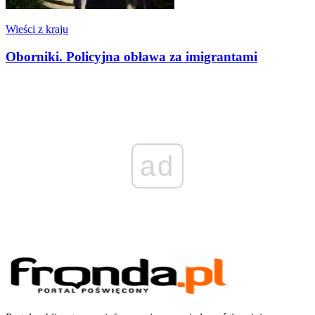
Wieści z kraju
Oborniki. Policyjna obława za imigrantami
ad