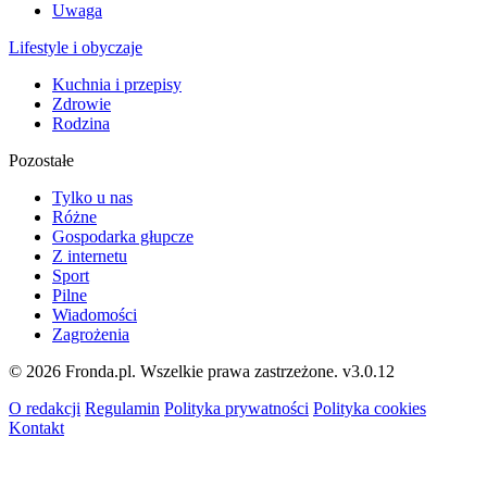
Uwaga
Lifestyle i obyczaje
Kuchnia i przepisy
Zdrowie
Rodzina
Pozostałe
Tylko u nas
Różne
Gospodarka głupcze
Z internetu
Sport
Pilne
Wiadomości
Zagrożenia
© 2026 Fronda.pl. Wszelkie prawa zastrzeżone.
v3.0.12
O redakcji
Regulamin
Polityka prywatności
Polityka cookies
Kontakt