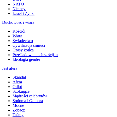
NATO
Niemcy
Izrael i Żydzi
Duchowość i wiara
Kościół
Wiara
Świadectwo
Cywilizacja śmierci
Czasy końca
Prześladowanie chrześcijan
Ideologia gender
Jest afera!
Skandal
Afera
Odlot
Szokujące
Mądrości celebrytów
Sodoma i Gomora
Mocne
Zobacz
Taśmy