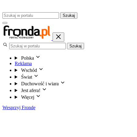
Szukaj
Szukaj
Polska
Reklama
Wschód
Świat
Duchowość i wiara
Jest afera!
Więcej
Wesprzyj Frondę