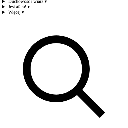
Duchowość i wiara
▾
Jest afera!
▾
Więcej
▾