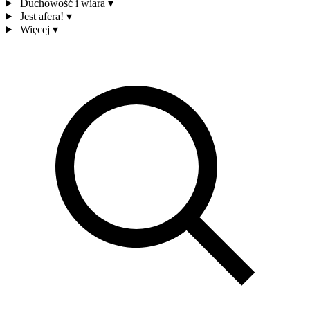
Duchowość i wiara
▾
Jest afera!
▾
Więcej
▾