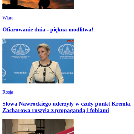
Wiara
Ofiarowanie dnia - piękna modlitwa!
Rosja
Słowa Nawrockiego uderzyły w czuły punkt Kremla.
Zacharowa ruszyła z propagandą i fobiami