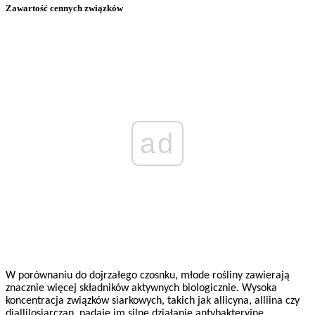
Zawartość cennych związków
ad
W porównaniu do dojrzałego czosnku, młode rośliny zawierają
znacznie więcej składników aktywnych biologicznie. Wysoka
koncentracja związków siarkowych, takich jak allicyna, alliina czy
diallilosiarczan, nadaje im silne działanie antybakteryjne,