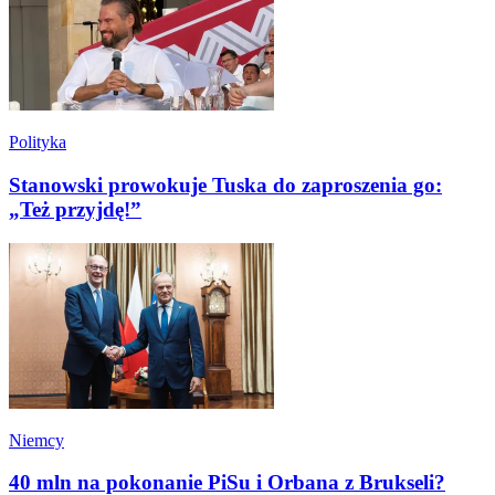
Polityka
Stanowski prowokuje Tuska do zaproszenia go:
„Też przyjdę!”
Niemcy
40 mln na pokonanie PiSu i Orbana z Brukseli?