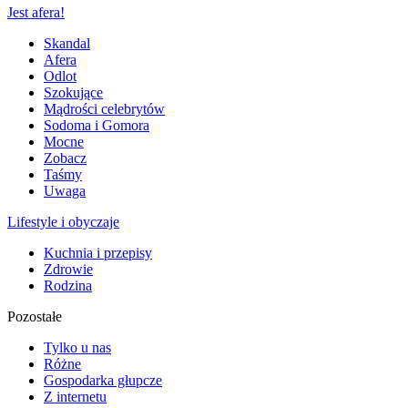
Jest afera!
Skandal
Afera
Odlot
Szokujące
Mądrości celebrytów
Sodoma i Gomora
Mocne
Zobacz
Taśmy
Uwaga
Lifestyle i obyczaje
Kuchnia i przepisy
Zdrowie
Rodzina
Pozostałe
Tylko u nas
Różne
Gospodarka głupcze
Z internetu