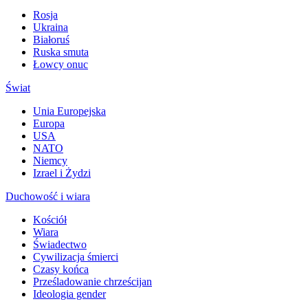
Rosja
Ukraina
Białoruś
Ruska smuta
Łowcy onuc
Świat
Unia Europejska
Europa
USA
NATO
Niemcy
Izrael i Żydzi
Duchowość i wiara
Kościół
Wiara
Świadectwo
Cywilizacja śmierci
Czasy końca
Prześladowanie chrześcijan
Ideologia gender