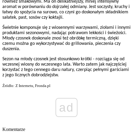
również smakowymi. Ma on delikatniejszy, mniej intensywny
aromat w porównaniu do dojrzałej odmiany. Jest soczysty, kruchy i
łatwy do spożycia na surowo, co czyni go doskonałym składnikiem
sałatek, past, sosów czy koktajli.
Świetnie komponuje się z wiosennymi warzywami, ziołami i innymi
produktami sezonowymi, nadając potrawom lekkości i świeżości.
Młody czosnek doskonale znosi też obróbkę termiczną, dzięki
czemu można go wykorzystywać do grillowania, pieczenia czy
duszenia.
Sezon na młody czosnek jest stosunkowo krótki - rozciąga się od
wczesnej wiosny do wczesnego lata. Warto zatem jak najczęściej
korzystać z tego cennego daru natury, czerpiąc pełnymi garściami
z jego licznych dobrodziejstw.
Źródło: Z Internetu, Fronda.pl
ad
Komentarze