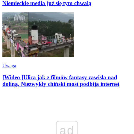
Niemieckie media już się tym chwalą
Uwaga
[Wideo ]Ulica jak z filmów fantasy zawisła nad
doliną. Niezwykły chiński most podbija internet
ad