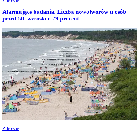
Zdrowie
Alarmujące badania. Liczba nowotworów u osób
przed 50. wzrosła o 79 procent
Zdrowie