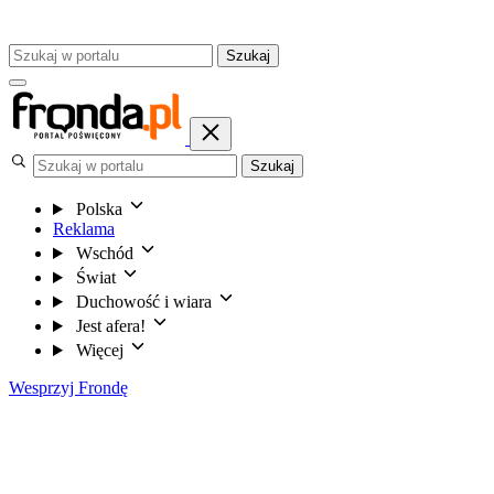
Szukaj
Szukaj
Polska
Reklama
Wschód
Świat
Duchowość i wiara
Jest afera!
Więcej
Wesprzyj Frondę