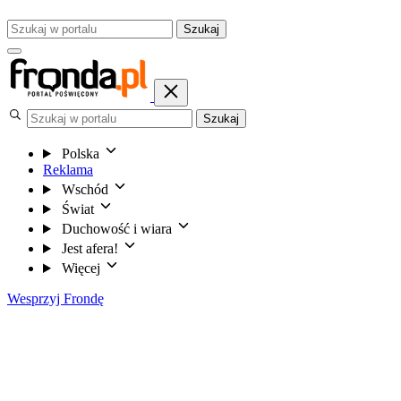
Szukaj
Szukaj
Polska
Reklama
Wschód
Świat
Duchowość i wiara
Jest afera!
Więcej
Wesprzyj Frondę