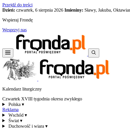
Przejdź do treści
Dzień:
czwartek, 6 sierpnia 2026
Imieniny:
Sławy, Jakuba, Oktawia
Wspieraj Frondę
Wesprzyj nas
Kalendarz liturgiczny
Czwartek XVIII tygodnia okresu zwykłego
Polska
▾
Reklama
Wschód
▾
Świat
▾
Duchowość i wiara
▾