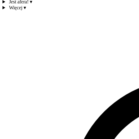
Jest afera!
▾
Więcej
▾