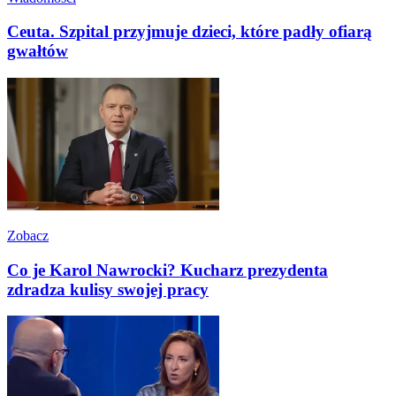
Ceuta. Szpital przyjmuje dzieci, które padły ofiarą
gwałtów
Zobacz
Co je Karol Nawrocki? Kucharz prezydenta
zdradza kulisy swojej pracy