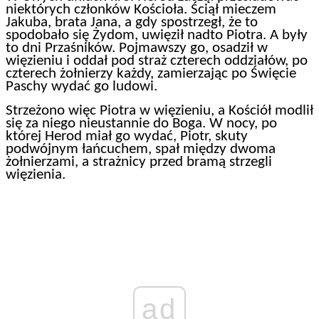
niektórych członków Kościoła. Ściął mieczem
Jakuba, brata Jana, a gdy spostrzegł, że to
spodobało się Żydom, uwięził nadto Piotra. A były
to dni Przaśników. Pojmawszy go, osadził w
więzieniu i oddał pod straż czterech oddziałów, po
czterech żołnierzy każdy, zamierzając po Święcie
Paschy wydać go ludowi.
Strzeżono więc Piotra w więzieniu, a Kościół modlił
się za niego nieustannie do Boga. W nocy, po
której Herod miał go wydać, Piotr, skuty
podwójnym łańcuchem, spał między dwoma
żołnierzami, a strażnicy przed bramą strzegli
więzienia.
ad