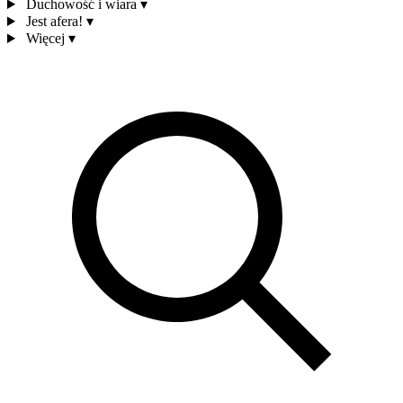
Duchowość i wiara
▾
Jest afera!
▾
Więcej
▾