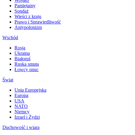
Wojsko
Pamiętamy
Sondaż
Wieści z kraju
Prawo i Sprawiedliwość
Antypolonizm
Wschód
Rosja
Ukraina
Białoruś
Ruska smuta
Łowcy onuc
Świat
Unia Europejska
Europa
USA
NATO
Niemcy
Izrael i Żydzi
Duchowość i wiara