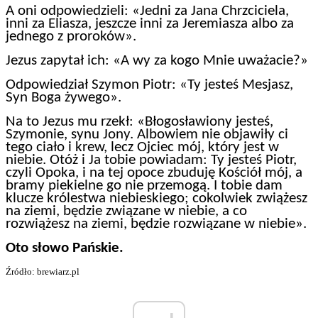
A oni odpowiedzieli: «Jedni za Jana Chrzciciela,
inni za Eliasza, jeszcze inni za Jeremiasza albo za
jednego z proroków».
Jezus zapytał ich: «A wy za kogo Mnie uważacie?»
Odpowiedział Szymon Piotr: «Ty jesteś Mesjasz,
Syn Boga żywego».
Na to Jezus mu rzekł: «Błogosławiony jesteś,
Szymonie, synu Jony. Albowiem nie objawiły ci
tego ciało i krew, lecz Ojciec mój, który jest w
niebie. Otóż i Ja tobie powiadam: Ty jesteś Piotr,
czyli Opoka, i na tej opoce zbuduję Kościół mój, a
bramy piekielne go nie przemogą. I tobie dam
klucze królestwa niebieskiego; cokolwiek zwiążesz
na ziemi, będzie związane w niebie, a co
rozwiążesz na ziemi, będzie rozwiązane w niebie».
Oto słowo Pańskie.
Źródło: brewiarz.pl