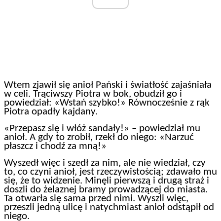
Wtem zjawił się anioł Pański i światłość zajaśniała
w celi. Trąciwszy Piotra w bok, obudził go i
powiedział: «Wstań szybko!» Równocześnie z rąk
Piotra opadły kajdany.
«Przepasz się i włóż sandały!» – powiedział mu
anioł. A gdy to zrobił, rzekł do niego: «Narzuć
płaszcz i chodź za mną!»
Wyszedł więc i szedł za nim, ale nie wiedział, czy
to, co czyni anioł, jest rzeczywistością; zdawało mu
się, że to widzenie. Minęli pierwszą i drugą straż i
doszli do żelaznej bramy prowadzącej do miasta.
Ta otwarła się sama przed nimi. Wyszli więc,
przeszli jedną ulicę i natychmiast anioł odstąpił od
niego.