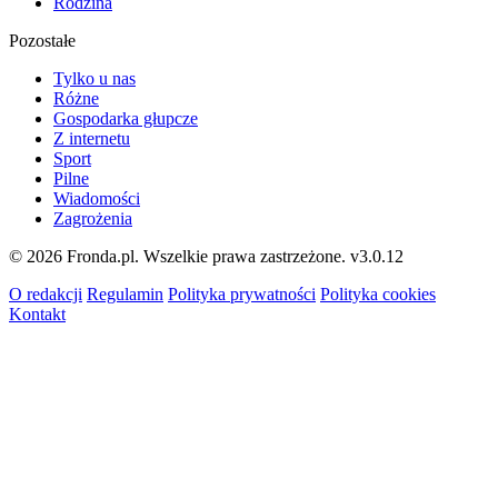
Rodzina
Pozostałe
Tylko u nas
Różne
Gospodarka głupcze
Z internetu
Sport
Pilne
Wiadomości
Zagrożenia
© 2026 Fronda.pl. Wszelkie prawa zastrzeżone.
v3.0.12
O redakcji
Regulamin
Polityka prywatności
Polityka cookies
Kontakt