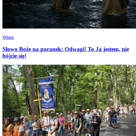
Wiara
Słowo Boże na poranek: Odwagi! To Ja jestem, nie
bójcie się!