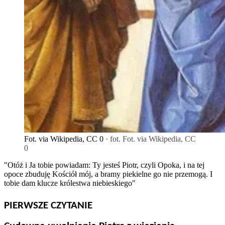
Fot. via Wikipedia, CC 0
· fot. Fot. via Wikipedia, CC
0
"Otóż i Ja tobie powiadam: Ty jesteś Piotr, czyli Opoka, i na tej
opoce zbuduję Kościół mój, a bramy piekielne go nie przemogą. I
tobie dam klucze królestwa niebieskiego"
PIERWSZE CZYTANIE