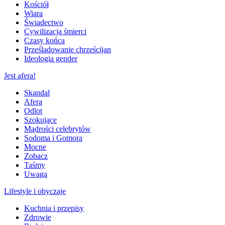
Kościół
Wiara
Świadectwo
Cywilizacja śmierci
Czasy końca
Prześladowanie chrześcijan
Ideologia gender
Jest afera!
Skandal
Afera
Odlot
Szokujące
Mądrości celebrytów
Sodoma i Gomora
Mocne
Zobacz
Taśmy
Uwaga
Lifestyle i obyczaje
Kuchnia i przepisy
Zdrowie