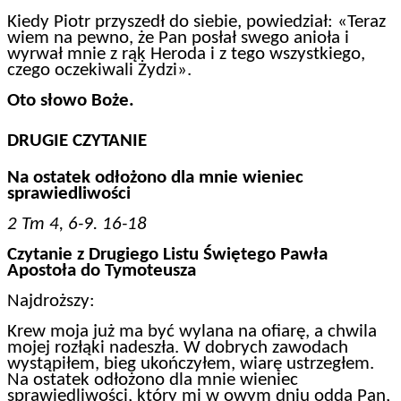
Kiedy Piotr przyszedł do siebie, powiedział: «Teraz
wiem na pewno, że Pan posłał swego anioła i
wyrwał mnie z rąk Heroda i z tego wszystkiego,
czego oczekiwali Żydzi».
Oto słowo Boże.
DRUGIE CZYTANIE
Na ostatek odłożono dla mnie
wieniec
sprawiedliwości
2 Tm 4, 6-9. 16-18
Czytanie z Drugiego Listu Świętego Pawła
Apostoła do Tymoteusza
Najdroższy:
Krew moja już ma być wylana na ofiarę, a chwila
mojej rozłąki nadeszła. W dobrych zawodach
wystąpiłem, bieg ukończyłem, wiarę ustrzegłem.
Na ostatek odłożono dla mnie wieniec
sprawiedliwości, który mi w owym dniu odda Pan,