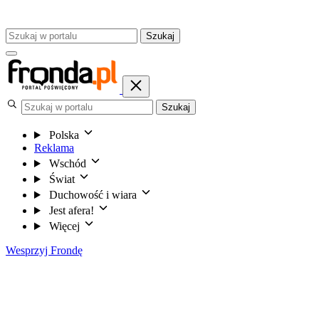
Szukaj
Szukaj
Polska
Reklama
Wschód
Świat
Duchowość i wiara
Jest afera!
Więcej
Wesprzyj Frondę