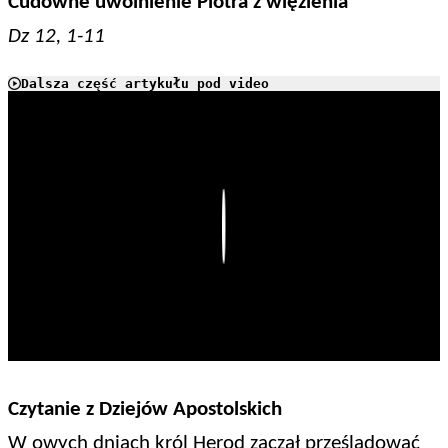
Cudowne uwolnienie Piotra z więzienia
Dz 12, 1-11
Dalsza część artykułu pod video
Play
Czytanie z Dziejów Apostolskich
W owych dniach król Herod zaczął prześladować