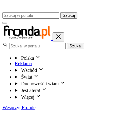
Szukaj
Szukaj
Polska
Reklama
Wschód
Świat
Duchowość i wiara
Jest afera!
Więcej
Wesprzyj Frondę