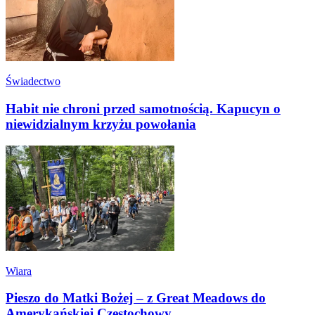
Świadectwo
Habit nie chroni przed samotnością. Kapucyn o
niewidzialnym krzyżu powołania
Wiara
Pieszo do Matki Bożej – z Great Meadows do
Amerykańskiej Częstochowy