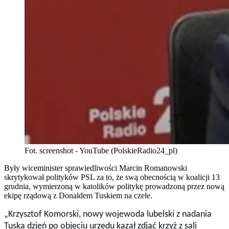
Fot. screenshot - YouTube (PolskieRadio24_pl)
Były wiceminister sprawiedliwości Marcin Romanowski
skrytykował polityków PSL za to, że swą obecnością w koalicji 13
grudnia, wymierzoną w katolików politykę prowadzoną przez nową
ekipę rządową z Donaldem Tuskiem na czele.
„Krzysztof Komorski, nowy wojewoda lubelski z nadania
Tuska dzień po objęciu urzędu kazał zdjąć krzyż z sali