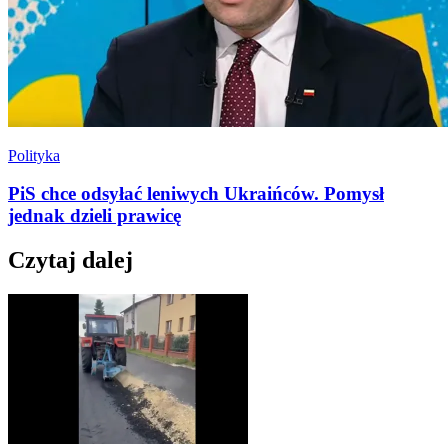
Polityka
PiS chce odsyłać leniwych Ukraińców. Pomysł
jednak dzieli prawicę
Czytaj dalej