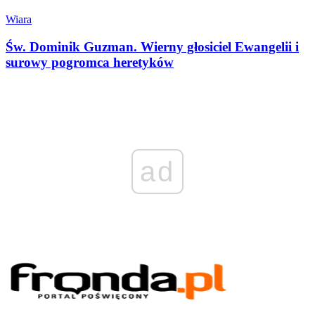
Wiara
Św. Dominik Guzman. Wierny głosiciel Ewangelii i
surowy pogromca heretyków
ad