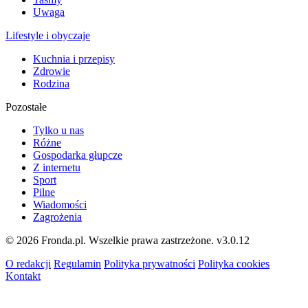
Uwaga
Lifestyle i obyczaje
Kuchnia i przepisy
Zdrowie
Rodzina
Pozostałe
Tylko u nas
Różne
Gospodarka głupcze
Z internetu
Sport
Pilne
Wiadomości
Zagrożenia
© 2026 Fronda.pl. Wszelkie prawa zastrzeżone.
v3.0.12
O redakcji
Regulamin
Polityka prywatności
Polityka cookies
Kontakt