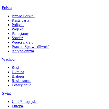
Polska
Brawo Polska!
Kasta basta!
Polityka
Wojsko
Pamiętamy
Sondaż
Wieści z kraju
Prawo i Sprawiedliwość
Antypolonizm
Wschód
Rosja
Ukraina
Białoruś
Ruska smuta
Łowcy onuc
Świat
Unia Europejska
Europa