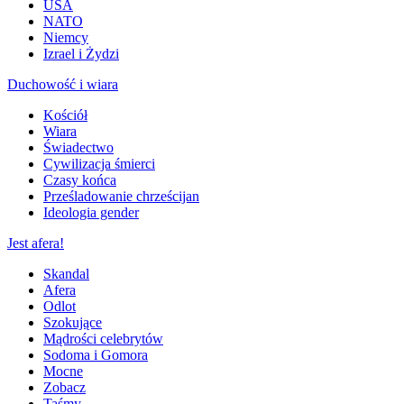
USA
NATO
Niemcy
Izrael i Żydzi
Duchowość i wiara
Kościół
Wiara
Świadectwo
Cywilizacja śmierci
Czasy końca
Prześladowanie chrześcijan
Ideologia gender
Jest afera!
Skandal
Afera
Odlot
Szokujące
Mądrości celebrytów
Sodoma i Gomora
Mocne
Zobacz
Taśmy