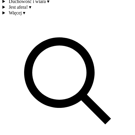
Duchowość i wiara
▾
Jest afera!
▾
Więcej
▾