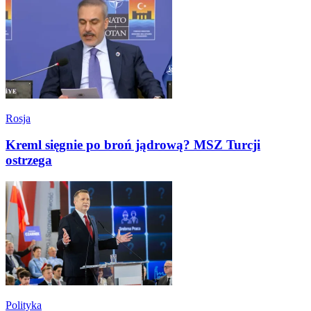
Rosja
Kreml sięgnie po broń jądrową? MSZ Turcji
ostrzega
Polityka