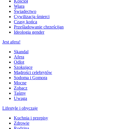
Kościół
Wiara
Świadectwo
Cywilizacja śmierci
Czasy końca
Prześladowanie chrześcijan
Ideologia gender
Jest afera!
Skandal
Afera
Odlot
Szokujące
Mądrości celebrytów
Sodoma i Gomora
Mocne
Zobacz
Taśmy
Uwaga
Lifestyle i obyczaje
Kuchnia i przepisy
Zdrowie
Rodzina