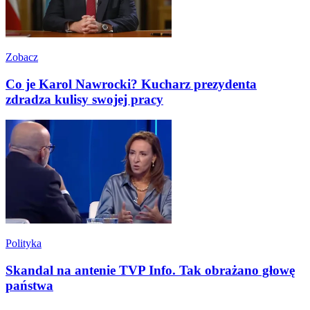
Zobacz
Co je Karol Nawrocki? Kucharz prezydenta
zdradza kulisy swojej pracy
Polityka
Skandal na antenie TVP Info. Tak obrażano głowę
państwa