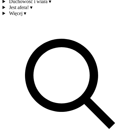
Duchowość i wiara
▾
Jest afera!
▾
Więcej
▾