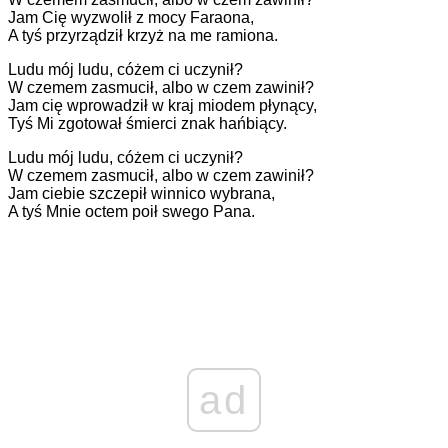
Jam Cię wyzwolił z mocy Faraona,
A tyś przyrządził krzyż na me ramiona.
Ludu mój ludu, cóżem ci uczynił?
W czemem zasmucił, albo w czem zawinił?
Jam cię wprowadził w kraj miodem płynący,
Tyś Mi zgotował śmierci znak hańbiący.
Ludu mój ludu, cóżem ci uczynił?
W czemem zasmucił, albo w czem zawinił?
Jam ciebie szczepił winnico wybrana,
A tyś Mnie octem poił swego Pana.
ad