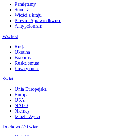
Pamiętamy
Sondaż
Wieści z kraju
Prawo i Sprawiedliwość
Antypolonizm
Wschód
Rosja
Ukraina
Białoruś
Ruska smuta
Łowcy onuc
Świat
Unia Europejska
Europa
USA
NATO
Niemcy
Izrael i Żydzi
Duchowość i wiara