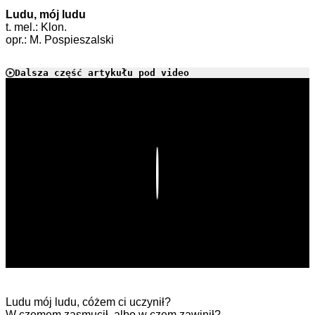
Ludu, mój ludu
t. mel.: Klon.
opr.: M. Pospieszalski
Dalsza część artykułu pod video
Play
Ludu mój ludu, cóżem ci uczynił?
W czemem zasmucił, albo w czem zawinił?