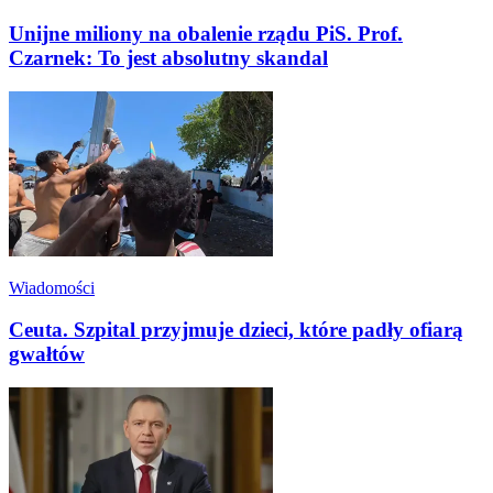
Unijne miliony na obalenie rządu PiS. Prof.
Czarnek: To jest absolutny skandal
Wiadomości
Ceuta. Szpital przyjmuje dzieci, które padły ofiarą
gwałtów