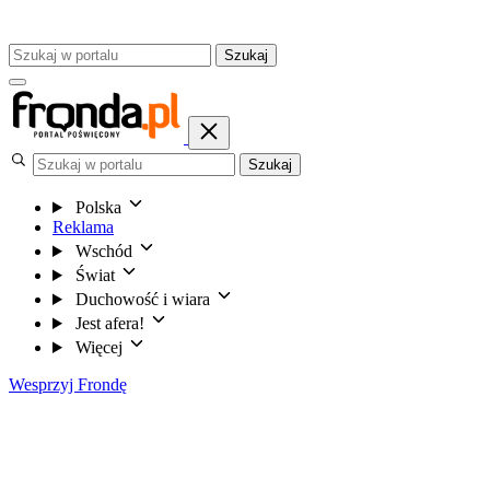
Szukaj
Szukaj
Polska
Reklama
Wschód
Świat
Duchowość i wiara
Jest afera!
Więcej
Wesprzyj Frondę