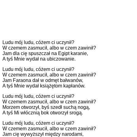
Ludu mój ludu, cóżem ci uczynił?
W czemem zasmucił, albo w czem zawinił?
Jam dla cię spuszczał na Egipt karanie,
A tyś Mnie wydał na ubiczowanie.
Ludu mój ludu, cóżem ci uczynił?
W czemem zasmucił, albo w czem zawinił?
Jam Faraona dał w odmęt bałwanów,
A tyś Mnie wydał książętom kapłanów.
Ludu mój ludu, cóżem ci uczynił?
W czemem zasmucił, albo w czem zawinił?
Morzem otworzył, byś szedł suchą nogą,
A tyś Mi włócznią bok otworzył srogą.
Ludu mój ludu, cóżem ci uczynił?
W czemem zasmucił, albo w czem zawinił?
Jam cię wywyższył między narodami,