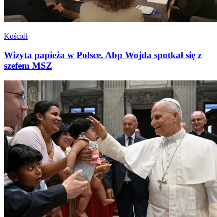
Kościół
Wizyta papieża w Polsce. Abp Wojda spotkał się z
szefem MSZ