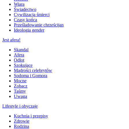
Wiara
Świadectwo
Cywilizacja śmierci
Czasy końca
Prześladowanie chrześcijan
Ideologia gender
Jest afera!
Skandal
Afera
Odlot
Szokujące
Mądrości celebrytów
Sodoma i Gomora
Mocne
Zobacz
Taśmy
Uwaga
Lifestyle i obyczaje
Kuchnia i przepisy
Zdrowie
Rodzina