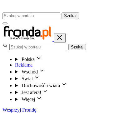
Szukaj
Szukaj
Polska
Reklama
Wschód
Świat
Duchowość i wiara
Jest afera!
Więcej
Wesprzyj Frondę