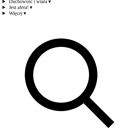
Duchowość i wiara
▾
Jest afera!
▾
Więcej
▾