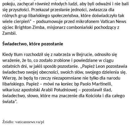
pokoju, zachęcał również młodych ludzi, aby byli odważni i nie bali
się przyszłości. Przekazał przesłanie jedności, zwłaszcza dla
różnych grup libańskiego społeczeństwa, które doświadczyło tak
wiele cierpień” – podsumowuje przed mikrofonem Vatican News
ojciec Brighton Zimba, misjonarz comboniański pochodzący z
Zambii.
Świadectwo, które pozostanie
Kiedy tłum rozchodził się z nabrzeża w Bejrucie, odnosiło się
wrażenie, że to, co zostało zrobione i powiedziane w ciągu
ostatnich dni, w jakiś sposób pozostanie. „Papież Leon pozostawia
świadectwo swojej obecności, swoich słów, swojego dzielenia się.
Wierzę, że będą to rzeczy niezapomniane nie tylko dla narodu
libańskiego. Papież – mówi na koniec bp Paolo Martinelli,
wikariusz apostolski Arabii Południowej – pozostawił ślad,
świadectwo, słowo, które ma znaczenie dla Kościoła i dla całego
świata”.
Źródło: vaticannews.va/pl