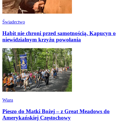
Świadectwo
Habit nie chroni przed samotnością. Kapucyn o
niewidzialnym krzyżu powołania
Wiara
Pieszo do Matki Bożej – z Great Meadows do
Amerykańskiej Częstochowy