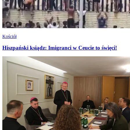
Kościół
Hiszpański ksiądz: Imigranci w Ceucie to święci!