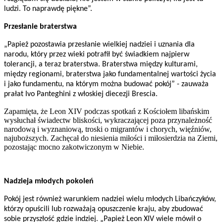
ludzi. To naprawdę piękne”.
Przesłanie braterstwa
„Papież pozostawia przesłanie wielkiej nadziei i uznania dla
narodu, który przez wieki potrafił być świadkiem najpierw
tolerancji, a teraz braterstwa. Braterstwa między kulturami,
między regionami, braterstwa jako fundamentalnej wartości życia
i jako fundamentu, na którym można budować pokój” - zauważa
prałat Ivo Panteghini z włoskiej diecezji Brescia.
Zapamięta, że Leon XIV podczas spotkań z Kościołem libańskim
wysłuchał świadectw bliskości, wykraczającej poza przynależność
narodową i wyznaniową, troski o migrantów i chorych, więźniów,
najuboższych. Zachęcał do niesienia miłości i miłosierdzia na Ziemi,
pozostając mocno zakotwiczonym w Niebie.
Nadzieja młodych pokoleń
Pokój jest również warunkiem nadziei wielu młodych Libańczyków,
którzy opuścili lub rozważają opuszczenie kraju, aby zbudować
sobie przyszłość gdzie indziej. „Papież Leon XIV wiele mówił o