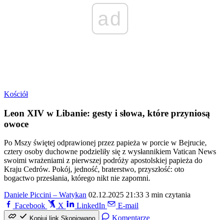
ad
Kościół
Leon XIV w Libanie: gesty i słowa, które przyniosą
owoce
Po Mszy świętej odprawionej przez papieża w porcie w Bejrucie,
cztery osoby duchowne podzieliły się z wysłannikiem Vatican News
swoimi wrażeniami z pierwszej podróży apostolskiej papieża do
Kraju Cedrów. Pokój, jedność, braterstwo, przyszłość: oto
bogactwo przesłania, którego nikt nie zapomni.
Daniele Piccini – Watykan
02.12.2025 21:33
3 min czytania
Facebook
X
LinkedIn
E-mail
Komentarze
Kopiuj link
Skopiowano