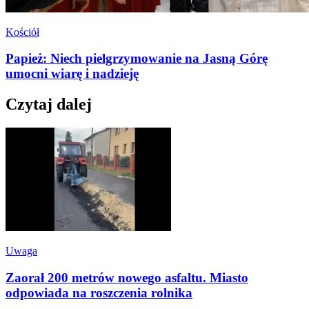
Kościół
Papież: Niech pielgrzymowanie na Jasną Górę
umocni wiarę i nadzieję
Czytaj dalej
Uwaga
Zaorał 200 metrów nowego asfaltu. Miasto
odpowiada na roszczenia rolnika