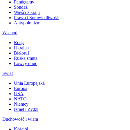
Pamiętamy
Sondaż
Wieści z kraju
Prawo i Sprawiedliwość
Antypolonizm
Wschód
Rosja
Ukraina
Białoruś
Ruska smuta
Łowcy onuc
Świat
Unia Europejska
Europa
USA
NATO
Niemcy
Izrael i Żydzi
Duchowość i wiara
Kościół