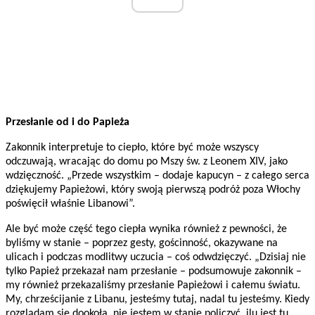
Przesłanie od i do Papieża
Zakonnik interpretuje to ciepło, które być może wszyscy
odczuwają, wracając do domu po Mszy św. z Leonem XIV, jako
wdzięczność. „Przede wszystkim – dodaje kapucyn – z całego serca
dziękujemy Papieżowi, który swoją pierwszą podróż poza Włochy
poświęcił właśnie Libanowi”.
Ale być może część tego ciepła wynika również z pewności, że
byliśmy w stanie – poprzez gesty, gościnność, okazywane na
ulicach i podczas modlitwy uczucia – coś odwdzięczyć. „Dzisiaj nie
tylko Papież przekazał nam przesłanie – podsumowuje zakonnik –
my również przekazaliśmy przesłanie Papieżowi i całemu światu.
My, chrześcijanie z Libanu, jesteśmy tutaj, nadal tu jesteśmy. Kiedy
rozglądam się dookoła, nie jestem w stanie policzyć, ilu jest tu