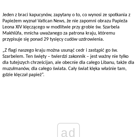
Jeden z braci kapucynów, zapytany o to, co wynosi ze spotkania z
Papieżem wyznał Vatican News, że nie zapomni obrazu Papieża
Leona XIV klęczącego w modlitwie przy grobie św. Szarbela
Makhlūfa, mnicha uważanego za patrona kraju, któremu
przypisuje się ponad 29 tysięcy cudów uzdrowienia.
„Z flagi naszego kraju można usunąć cedr i zastąpić go św.
Szarbelem. Ten święty – twierdzi zakonnik – jest ważny nie tylko
dla tutejszych chrześcijan, ale obecnie dla całego Libanu, także dla
muzułmanów, dla całego świata. Cały świat klęka właśnie tam,
gdzie klęczał papież”.
ad