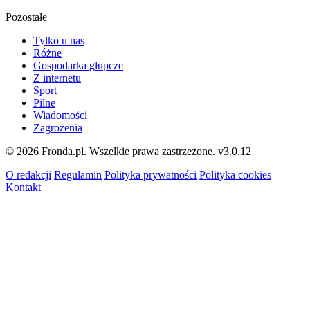
Pozostałe
Tylko u nas
Różne
Gospodarka głupcze
Z internetu
Sport
Pilne
Wiadomości
Zagrożenia
© 2026 Fronda.pl. Wszelkie prawa zastrzeżone.
v3.0.12
O redakcji
Regulamin
Polityka prywatności
Polityka cookies
Kontakt