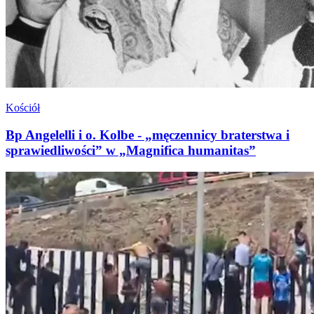
Kościół
Bp Angelelli i o. Kolbe - „męczennicy braterstwa i
sprawiedliwości” w „Magnifica humanitas”