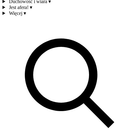
Duchowość i wiara
▾
Jest afera!
▾
Więcej
▾