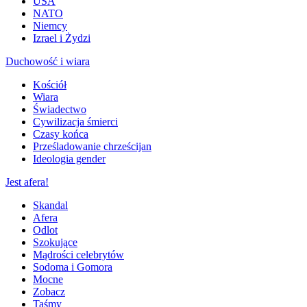
USA
NATO
Niemcy
Izrael i Żydzi
Duchowość i wiara
Kościół
Wiara
Świadectwo
Cywilizacja śmierci
Czasy końca
Prześladowanie chrześcijan
Ideologia gender
Jest afera!
Skandal
Afera
Odlot
Szokujące
Mądrości celebrytów
Sodoma i Gomora
Mocne
Zobacz
Taśmy