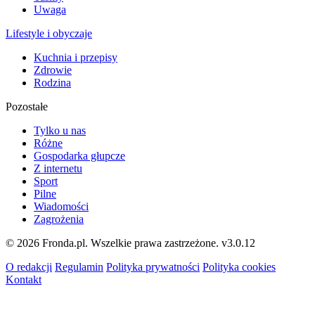
Uwaga
Lifestyle i obyczaje
Kuchnia i przepisy
Zdrowie
Rodzina
Pozostałe
Tylko u nas
Różne
Gospodarka głupcze
Z internetu
Sport
Pilne
Wiadomości
Zagrożenia
© 2026 Fronda.pl. Wszelkie prawa zastrzeżone.
v3.0.12
O redakcji
Regulamin
Polityka prywatności
Polityka cookies
Kontakt