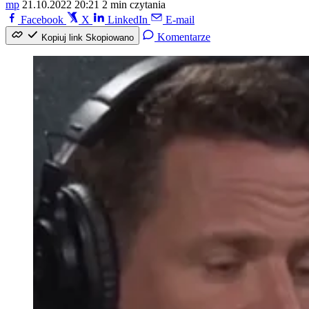
mp
21.10.2022 20:21
2 min czytania
Facebook
X
LinkedIn
E-mail
Komentarze
Kopiuj link
Skopiowano