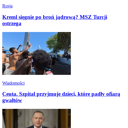
Rosja
Kreml sięgnie po broń jądrową? MSZ Turcji
ostrzega
Wiadomości
Ceuta. Szpital przyjmuje dzieci, które padły ofiarą
gwałtów