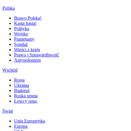
Polska
Brawo Polska!
Kasta basta!
Polityka
Wojsko
Pamiętamy
Sondaż
Wieści z kraju
Prawo i Sprawiedliwość
Antypolonizm
Wschód
Rosja
Ukraina
Białoruś
Ruska smuta
Łowcy onuc
Świat
Unia Europejska
Europa