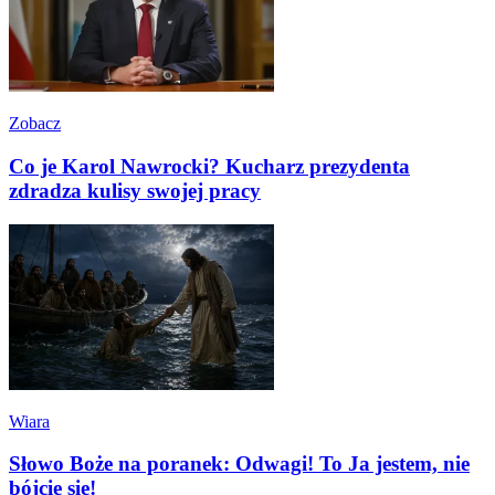
Zobacz
Co je Karol Nawrocki? Kucharz prezydenta
zdradza kulisy swojej pracy
Wiara
Słowo Boże na poranek: Odwagi! To Ja jestem, nie
bójcie się!