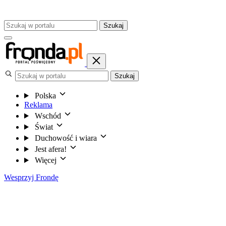
Szukaj
Szukaj
Polska
Reklama
Wschód
Świat
Duchowość i wiara
Jest afera!
Więcej
Wesprzyj Frondę