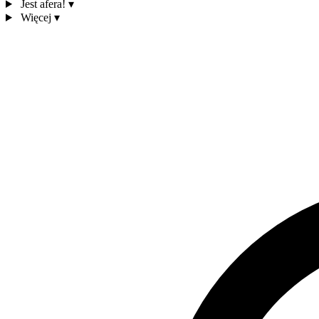
Jest afera!
▾
Więcej
▾