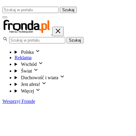
Szukaj
Szukaj
Polska
Reklama
Wschód
Świat
Duchowość i wiara
Jest afera!
Więcej
Wesprzyj Frondę