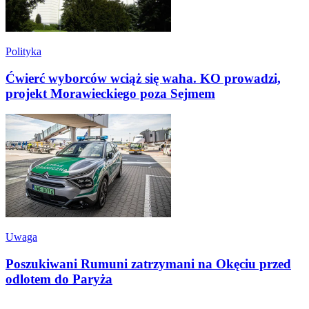
Polityka
Ćwierć wyborców wciąż się waha. KO prowadzi,
projekt Morawieckiego poza Sejmem
Uwaga
Poszukiwani Rumuni zatrzymani na Okęciu przed
odlotem do Paryża