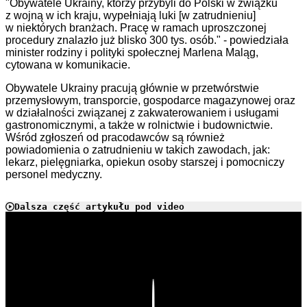
"Obywatele Ukrainy, którzy przybyli do Polski w związku
z wojną w ich kraju, wypełniają luki [w zatrudnieniu]
w niektórych branżach. Pracę w ramach uproszczonej
procedury znalazło już blisko 300 tys. osób." - powiedziała
minister rodziny i polityki społecznej Marlena Maląg,
cytowana w komunikacie.
Obywatele Ukrainy pracują głównie w przetwórstwie
przemysłowym, transporcie, gospodarce magazynowej oraz
w działalności związanej z zakwaterowaniem i usługami
gastronomicznymi, a także w rolnictwie i budownictwie.
Wśród zgłoszeń od pracodawców są również
powiadomienia o zatrudnieniu w takich zawodach, jak:
lekarz, pielęgniarka, opiekun osoby starszej i pomocniczy
personel medyczny.
Dalsza część artykułu pod video