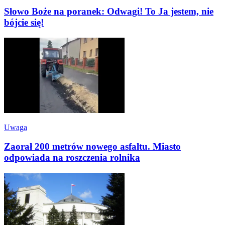
Słowo Boże na poranek: Odwagi! To Ja jestem, nie
bójcie się!
Uwaga
Zaorał 200 metrów nowego asfaltu. Miasto
odpowiada na roszczenia rolnika