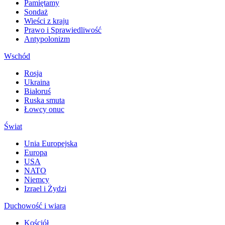
Pamiętamy
Sondaż
Wieści z kraju
Prawo i Sprawiedliwość
Antypolonizm
Wschód
Rosja
Ukraina
Białoruś
Ruska smuta
Łowcy onuc
Świat
Unia Europejska
Europa
USA
NATO
Niemcy
Izrael i Żydzi
Duchowość i wiara
Kościół