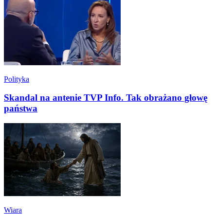
Polityka
Skandal na antenie TVP Info. Tak obrażano głowę
państwa
Wiara