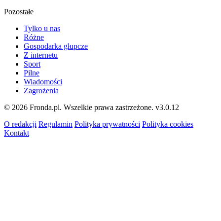
Pozostałe
Tylko u nas
Różne
Gospodarka głupcze
Z internetu
Sport
Pilne
Wiadomości
Zagrożenia
© 2026 Fronda.pl. Wszelkie prawa zastrzeżone.
v3.0.12
O redakcji
Regulamin
Polityka prywatności
Polityka cookies
Kontakt