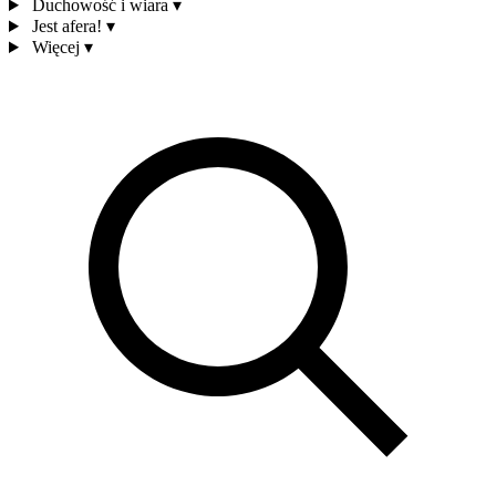
Duchowość i wiara
▾
Jest afera!
▾
Więcej
▾