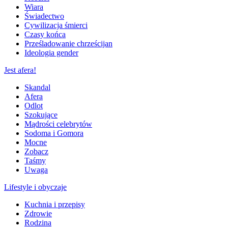
Wiara
Świadectwo
Cywilizacja śmierci
Czasy końca
Prześladowanie chrześcijan
Ideologia gender
Jest afera!
Skandal
Afera
Odlot
Szokujące
Mądrości celebrytów
Sodoma i Gomora
Mocne
Zobacz
Taśmy
Uwaga
Lifestyle i obyczaje
Kuchnia i przepisy
Zdrowie
Rodzina