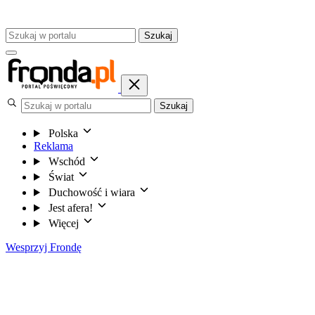
Szukaj
Szukaj
Polska
Reklama
Wschód
Świat
Duchowość i wiara
Jest afera!
Więcej
Wesprzyj Frondę