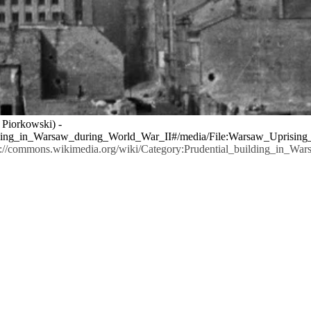
 Piorkowski) -
ilding_in_Warsaw_during_World_War_II#/media/File:Warsaw_Uprising_
tps://commons.wikimedia.org/wiki/Category:Prudential_building_in_