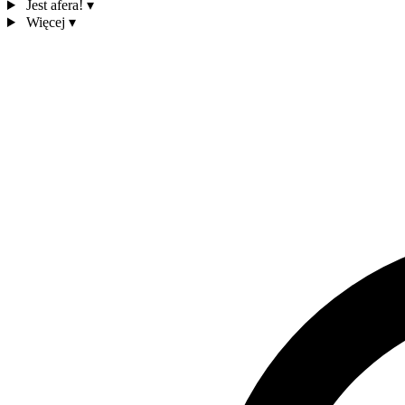
Jest afera!
▾
Więcej
▾