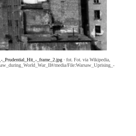
-_Prudential_Hit_-_frame_2.jpg
· fot. Fot. via Wikipedia,
Warsaw_during_World_War_II#/media/File:Warsaw_Uprising_-