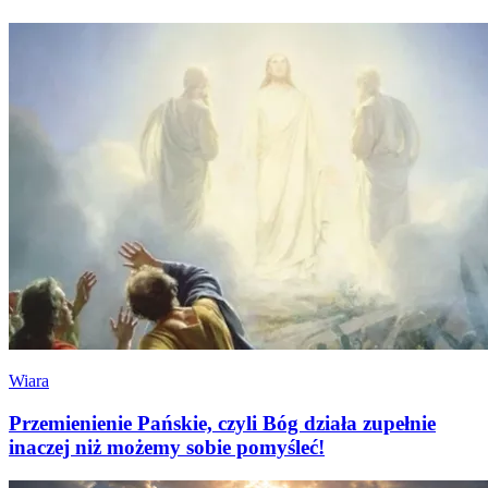
Wiara
Przemienienie Pańskie, czyli Bóg działa zupełnie
inaczej niż możemy sobie pomyśleć!