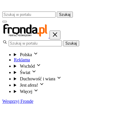
Szukaj
Szukaj
Polska
Reklama
Wschód
Świat
Duchowość i wiara
Jest afera!
Więcej
Wesprzyj Frondę