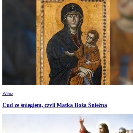
Wiara
Cud ze śniegiem, czyli Matka Boża Śnieżna