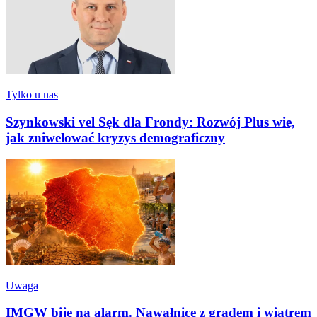
Tylko u nas
Szynkowski vel Sęk dla Frondy: Rozwój Plus wie,
jak zniwelować kryzys demograficzny
Uwaga
IMGW bije na alarm. Nawałnice z gradem i wiatrem