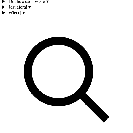
Duchowość i wiara
▾
Jest afera!
▾
Więcej
▾