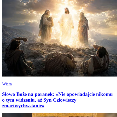
Wiara
Słowo Boże na poranek: «Nie opowiadajcie nikomu
o tym widzeniu, aż Syn Człowieczy
zmartwychwstanie»