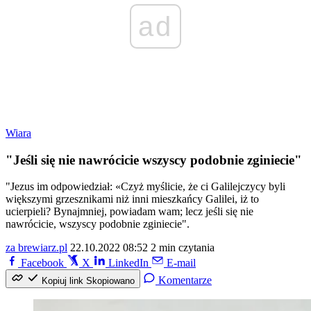
ad
Wiara
"Jeśli się nie nawrócicie wszyscy podobnie zginiecie"
"Jezus im odpowiedział: «Czyż myślicie, że ci Galilejczycy byli
większymi grzesznikami niż inni mieszkańcy Galilei, iż to
ucierpieli? Bynajmniej, powiadam wam; lecz jeśli się nie
nawrócicie, wszyscy podobnie zginiecie".
za brewiarz.pl
22.10.2022 08:52
2 min czytania
Facebook
X
LinkedIn
E-mail
Komentarze
Kopiuj link
Skopiowano