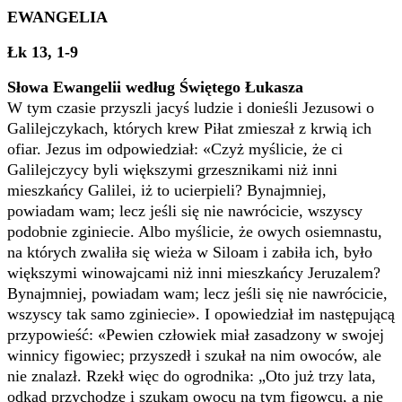
EWANGELIA
Łk 13, 1-9
Słowa Ewangelii według Świętego Łukasza
W tym czasie przyszli jacyś ludzie i donieśli Jezusowi o
Galilejczykach, których krew Piłat zmieszał z krwią ich
ofiar. Jezus im odpowiedział: «Czyż myślicie, że ci
Galilejczycy byli większymi grzesznikami niż inni
mieszkańcy Galilei, iż to ucierpieli? Bynajmniej,
powiadam wam; lecz jeśli się nie nawrócicie, wszyscy
podobnie zginiecie. Albo myślicie, że owych osiemnastu,
na których zwaliła się wieża w Siloam i zabiła ich, było
większymi winowajcami niż inni mieszkańcy Jeruzalem?
Bynajmniej, powiadam wam; lecz jeśli się nie nawrócicie,
wszyscy tak samo zginiecie». I opowiedział im następującą
przypowieść: «Pewien człowiek miał zasadzony w swojej
winnicy figowiec; przyszedł i szukał na nim owoców, ale
nie znalazł. Rzekł więc do ogrodnika: „Oto już trzy lata,
odkąd przychodzę i szukam owocu na tym figowcu, a nie