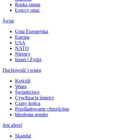
Ruska smuta
Łowcy onuc
Świat
Unia Europejska
Europa
USA
NATO
Niemcy
Izrael i Żydzi
Duchowość i wiara
Kościół
Wiara
Świadectwo
Cywilizacja śmierci
Czasy końca
Prześladowanie chrześcijan
Ideologia gender
Jest afera!
Skandal