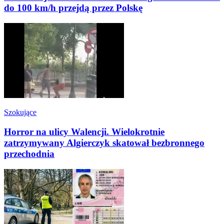
do 100 km/h przejdą przez Polskę
Szokujące
Horror na ulicy Walencji. Wielokrotnie
zatrzymywany Algierczyk skatował bezbronnego
przechodnia