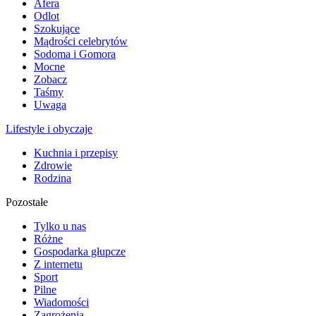
Afera
Odlot
Szokujące
Mądrości celebrytów
Sodoma i Gomora
Mocne
Zobacz
Taśmy
Uwaga
Lifestyle i obyczaje
Kuchnia i przepisy
Zdrowie
Rodzina
Pozostałe
Tylko u nas
Różne
Gospodarka głupcze
Z internetu
Sport
Pilne
Wiadomości
Zagrożenia