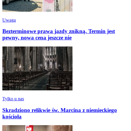
Uwaga
Bezterminowe prawa jazdy znikną. Termin jest
pewny, nowa cena jeszcze nie
Tylko u nas
Skradziono relikwie św. Marcina z niemieckiego
kościoła